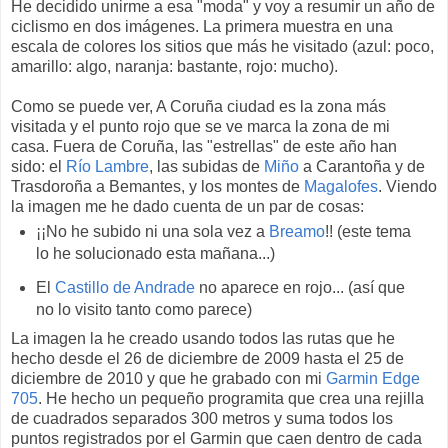
He decidido unirme a esa "moda" y voy a resumir un año de
ciclismo en dos imágenes. La primera muestra en una
escala de colores los sitios que más he visitado (azul: poco,
amarillo: algo, naranja: bastante, rojo: mucho).
Como se puede ver, A Coruña ciudad es la zona más
visitada y el punto rojo que se ve marca la zona de mi
casa. Fuera de Coruña, las "estrellas" de este año han
sido: el
Río Lambre
, las subidas de
Miño
a Carantoña y de
Trasdoroña a Bemantes, y los montes de
Magalofes
. Viendo
la imagen me he dado cuenta de un par de cosas:
¡¡No he subido ni una sola vez a
Breamo
!! (este tema
lo he solucionado esta mañana...)
El
Castillo de Andrade
no aparece en rojo... (así que
no lo visito tanto como parece)
La imagen la he creado usando todos las rutas que he
hecho desde el 26 de diciembre de 2009 hasta el 25 de
diciembre de 2010 y que he grabado con mi
Garmin Edge
705
. He hecho un pequeño programita que crea una rejilla
de cuadrados separados 300 metros y suma todos los
puntos registrados por el Garmin que caen dentro de cada