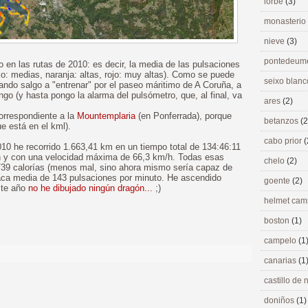
lorbé
(3)
monasterio
nieve
(3)
pontedeu
 en las rutas de 2010: es decir, la media de las pulsaciones
lo: medias, naranja: altas, rojo: muy altas). Como se puede
seixo blan
ndo salgo a "entrenar" por el paseo máritimo de A Coruña, a
o (y hasta pongo la alarma del pulsómetro, que, al final, va
ares
(2)
orrespondiente a la
Mountemplaria
(en Ponferrada), porque
betanzos
(2
e está en el kml).
cabo prior
(
 2010 he recorrido 1.663,41 km en un tiempo total de 134:46:11
/h y con una velocidad máxima de 66,3 km/h. Todas esas
chelo
(2)
739 calorías (menos mal, sino ahora mismo sería capaz de
díaca media de 143 pulsaciones por minuto. He ascendido
goente
(2)
ste año
no he dibujado ningún dragón...
;)
helmet ca
boston
(1)
campelo
(1
canarias
(1
castillo de
doniños
(1)