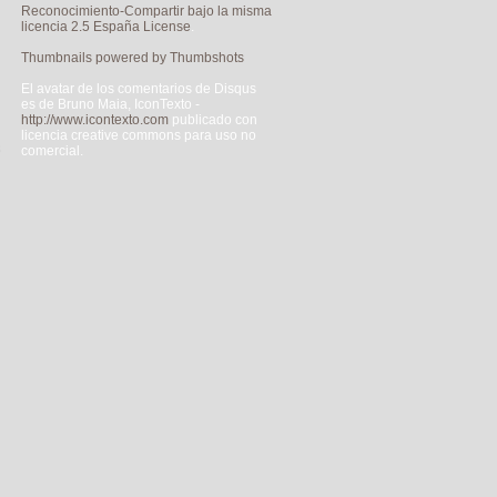
Reconocimiento-Compartir bajo la misma
licencia 2.5 España License
.
Thumbnails powered by Thumbshots
El avatar de los comentarios de Disqus
es de Bruno Maia, IconTexto -
http://www.icontexto.com
publicado con
licencia creative commons para uso no
s
comercial.