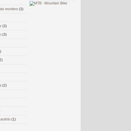
 de monfero
(3)
me
(3)
co
(3)
)
2)
ms
(2)
)
)
 narahío
(1)