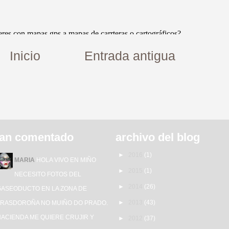
Inicio
Entrada antigua
an comentado
archivo del blog
►
2016
(1)
MARIA
HOLA VIVO EN MIÑO
►
2015
(1)
NECESITO FOTOS DEL
►
2014
(26)
GASEODUCTO EN LA ZONA DE
►
2013
(43)
TRASDOROÑA NO MUIÑO DO PRADO.
HACIENDA ME QUIERE CRUJIR Y
►
2012
(37)