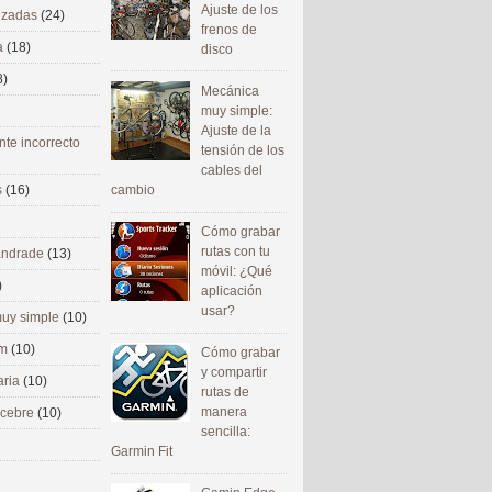
Ajuste de los
nizadas
(24)
frenos de
a
(18)
disco
8)
Mecánica
muy simple:
Ajuste de la
nte incorrecto
tensión de los
cables del
cambio
s
(16)
Cómo grabar
rutas con tu
 andrade
(13)
móvil: ¿Qué
)
aplicación
usar?
uy simple
(10)
om
(10)
Cómo grabar
y compartir
aria
(10)
rutas de
manera
ecebre
(10)
sencilla:
Garmin Fit