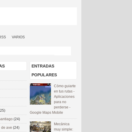
RSS
VARIOS
AS
ENTRADAS
POPULARES
Cómo guiarte
en tus rutas -
Aplicaciones
para no
perderse -
(25)
Google Maps Mobile
santiago
(24)
Mecánica
 de ave
(24)
muy simple: