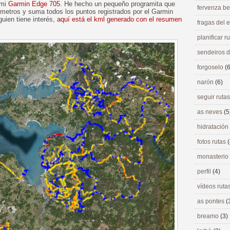
 mi
Garmin Edge 705
. He hecho un pequeño programita que
fervenza be
 metros y suma todos los puntos registrados por el Garmin
uien tiene interés,
aquí está el kml generado con el resumen
fragas del
planificar r
sendeiros 
forgoselo
(6
narón
(6)
seguir ruta
as neves
(5
hidratación
fotos rutas
(
monasterio
perfil
(4)
vídeos ruta
as pontes
(
breamo
(3)