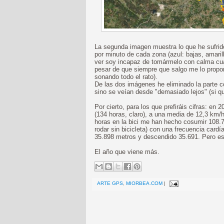
La segunda imagen muestra lo que he sufrido
por minuto de cada zona (azul: bajas, amaril
ver soy incapaz de tomármelo con calma cua
pesar de que siempre que salgo me lo propong
sonando todo el rato).
De las dos imágenes he eliminado la parte c
sino se veían desde "demasiado lejos" (si qu
Por cierto, para los que prefiráis cifras: en
(134 horas, claro), a una media de 12,3 km
horas en la bici me han hecho cosumir 108.
rodar sin bicicleta) con una frecuencia car
35.898 metros y descendido 35.691. Pero e
El año que viene más.
ARTE GPS
,
MIORBEA.COM
|