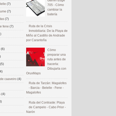
Gamin Edge
lelle
(7)
705 - Cómo
cambiar la
 eume
(7)
batería
utas
(7)
Ruta de la Crisis
de fene
(7)
Inmobiliaria: De la Playa de
)
Miño al Castillo de Andrade
por Carantoña
s
(6)
Cómo
preparar una
)
ruta antes de
(5)
hacerla:
Dibujarla con
4)
OruxMaps
 de caaveiro
(4)
Ruta de Tarzán: Magalofes
- Barcia - Belelle - Fene -
Magalofes
s
(4)
3)
Ruta del Contraste: Playa
de Campelo - Cabo Prior -
Narón