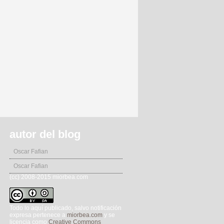
autor del blog
Oscar Fafian
Oscar Fafian
(cc) 2008-2015 miorbea.com
Todo lo aquí publicado, salvo notificación
expresa pertenece a
miorbea.com
y se
licencia como
Creative Commons