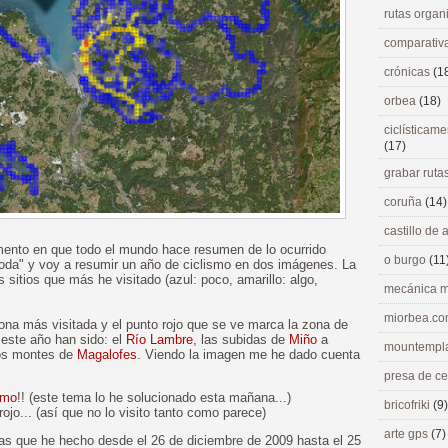
rutas orga
comparativ
crónicas
(1
orbea
(18)
ciclísticame
(17)
grabar ruta
coruña
(14)
castillo de
mento en que todo el mundo hace resumen de lo ocurrido
o burgo
(11
moda" y voy a resumir un año de ciclismo en dos imágenes. La
 sitios que más he visitado (azul: poco, amarillo: algo,
mecánica m
miorbea.c
na más visitada y el punto rojo que se ve marca la zona de
 este año han sido: el
Río Lambre
, las subidas de
Miño
a
mountempl
los montes de
Magalofes
. Viendo la imagen me he dado cuenta
presa de c
amo
!! (este tema lo he solucionado esta mañana...)
bricofriki
(9)
ojo... (así que no lo visito tanto como parece)
arte gps
(7)
as que he hecho desde el 26 de diciembre de 2009 hasta el 25