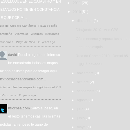
ESULTA QUE EN EL CATASTRO Y EN
►
2011
(29)
BETANZOS NO TIENEN CONSTANCIA
▼
2010
(51)
E QUE POR MI...
▼
diciembre
(3)
uta del Urogallo Cantábrico: Playa de Miño -
Dibujando 2010 - Arte GPS
arantoña - Vilarmaior - Velouzas - Bemantes -
Cómo encerar y reparar las suela
rasdoroña - Playa de Miño
·
11 years ago
de unos esquís
david
Por si a alguien le interesa
Ruta da Capela 2010 - Dorsal 85 -
he encontrado todos los mapas
¡¡Qué nevada!!
acionales listos para descargar aqui
►
noviembre
(3)
ttp://cosasdeandroides.com...
►
octubre
(2)
initruco: Usar los mapas topográficos del IGN
►
septiembre
(5)
n Oruxmaps
·
11 years ago
►
agosto
(3)
miorbea.com
Salvo el peso, en
►
julio
(4)
el resto tenemos casi las mismas
►
junio
(8)
edidas. En el peso te gano de
►
mayo
(5)