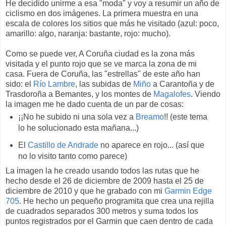
He decidido unirme a esa "moda" y voy a resumir un año de
ciclismo en dos imágenes. La primera muestra en una
escala de colores los sitios que más he visitado (azul: poco,
amarillo: algo, naranja: bastante, rojo: mucho).
Como se puede ver, A Coruña ciudad es la zona más
visitada y el punto rojo que se ve marca la zona de mi
casa. Fuera de Coruña, las "estrellas" de este año han
sido: el
Río Lambre
, las subidas de
Miño
a Carantoña y de
Trasdoroña a Bemantes, y los montes de
Magalofes
. Viendo
la imagen me he dado cuenta de un par de cosas:
¡¡No he subido ni una sola vez a
Breamo
!! (este tema
lo he solucionado esta mañana...)
El
Castillo de Andrade
no aparece en rojo... (así que
no lo visito tanto como parece)
La imagen la he creado usando todos las rutas que he
hecho desde el 26 de diciembre de 2009 hasta el 25 de
diciembre de 2010 y que he grabado con mi
Garmin Edge
705
. He hecho un pequeño programita que crea una rejilla
de cuadrados separados 300 metros y suma todos los
puntos registrados por el Garmin que caen dentro de cada