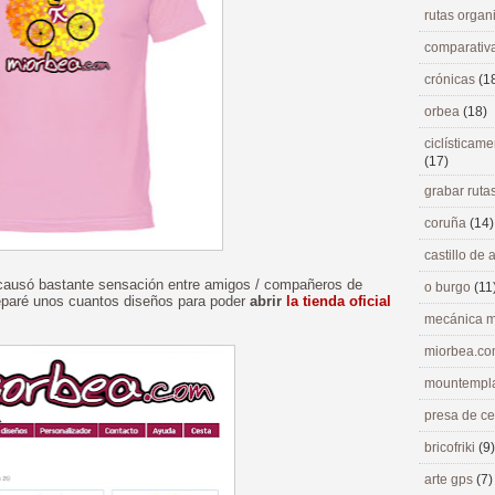
rutas orga
comparativ
crónicas
(1
orbea
(18)
ciclísticame
(17)
grabar ruta
coruña
(14)
castillo de
 causó bastante sensación entre amigos / compañeros de
o burgo
(11
reparé unos cuantos diseños para poder
abrir
la tienda oficial
mecánica m
miorbea.c
mountempl
presa de c
bricofriki
(9)
arte gps
(7)