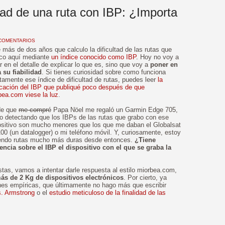
ltad de una ruta con IBP: ¿Importa
COMENTARIOS
 más de dos años que calculo la dificultad de las rutas que
ico aquí mediante
un índice conocido como IBP
. Hoy no voy a
r en el detalle de explicar lo que es
, sino que voy a
poner en
 su fiabilidad
.
Si tienes curiosidad sobre como funciona
tamente ese índice de dificultad de rutas, puedes leer
la
icación del IBP que publiqué poco después de que
bea.com viese la luz
.
de que
me compré
Papa Nöel me regaló un Garmin Edge 705,
o detectando que los IBPs de las rutas que grabo con ese
ositivo son mucho menores que los que me daban el Globalsat
00 (un datalogger) o mi teléfono móvil. Y, curiosamente, estoy
endo rutas mucho más duras desde entonces.
¿Tiene
uencia sobre el IBP el dispositivo con el que se graba la
as, vamos a intentar darle respuesta al estilo miorbea.com,
ás de 2 Kg de dispositivos electrónicos
. Por cierto, ya
nes empíricas, que últimamente no hago más que escribir
s. Armstrong
o el
estudio meticuloso de la finalidad de las