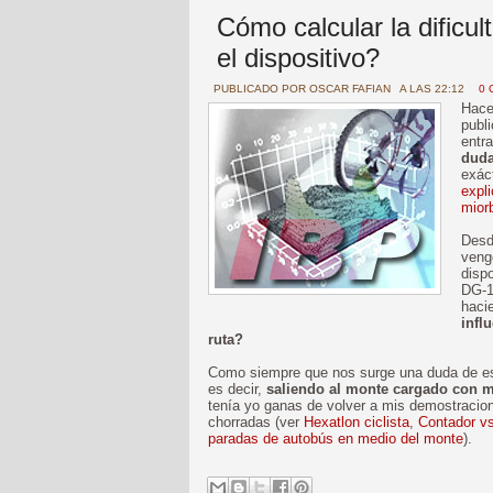
Cómo calcular la dificu
el dispositivo?
PUBLICADO POR
OSCAR FAFIAN
A LAS 22:12
0 
Hace
publ
entra
duda
exác
expl
mior
Des
veng
disp
DG-1
haci
infl
ruta?
Como siempre que nos surge una duda de est
es decir,
saliendo al monte cargado con m
tenía yo ganas de volver a mis demostracio
chorradas (ver
Hexatlon ciclista
,
Contador v
paradas de autobús en medio del monte
).