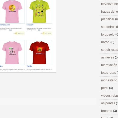
fervenza be
fragas del
planificar r
sendeiros 
forgoselo
(6
narón
(6)
seguir ruta
as neves
(5
hidratación
fotos rutas
(
monasterio
perfil
(4)
>
vídeos ruta
as pontes
(
breamo
(3)