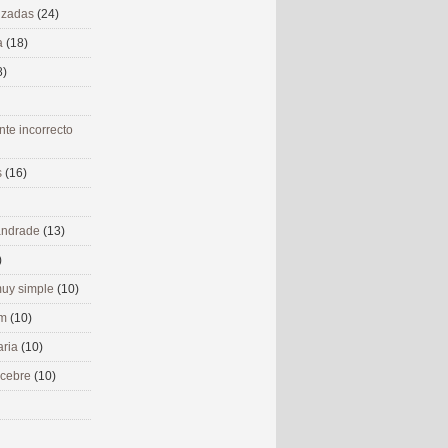
nizadas
(24)
a
(18)
8)
nte incorrecto
s
(16)
 andrade
(13)
)
uy simple
(10)
om
(10)
aria
(10)
ecebre
(10)