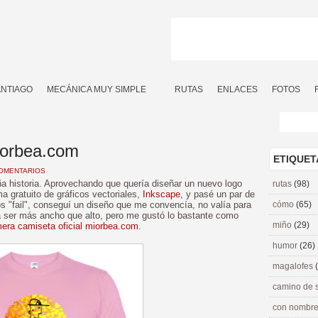
ANTIAGO
MECÁNICA MUY SIMPLE
RUTAS
ENLACES
FOTOS
iorbea.com
ETIQUET
COMENTARIOS
a historia. Aprovechando que quería diseñar un nuevo logo
rutas
(98)
 gratuito de gráficos vectoriales,
Inkscape
, y pasé un par de
 "fail", conseguí un diseño que me convencía, no valía para
cómo
(65)
ía ser más ancho que alto, pero me gustó lo bastante como
miño
(29)
mera camiseta oficial miorbea.com
.
humor
(26)
magalofes
camino de 
con nombre