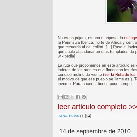
No es un pájaro, es una mariposa. la
esfinge
la Península Ibérica, norte de África y centr
que recuerda al del colibrí. [...] Pasa el in
que suele abandonar en días templados de pl
wikipedia]
La ruta que proponemos en este artículo es c
laderas de los montes que flanquean los río
concido molino de viento (
ver la Ruta de los
el motivo de que ese pueblo se llame así). 
inverso. Para hacer si tienes poco tiempo.
leer articulo completo >
MIÑO
,
RUTAS
|
|
14 de septiembre de 2010