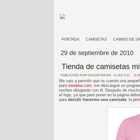
PORTADA
CAMISETAS
CAMINO DE S
29 de septiembre de 2010
Tienda de camisetas m
PUBLICADO POR
OSCAR FAFIAN
A LAS 0:12
0 
Me vais a permitir que os cuente una pequeñ
para
miorbea.com
, me descargué un programa
noches dibujando con él. Después de muchos
el logo, ya que para poner en la página deb
para
decidir hacerme una camiseta
: la
pri