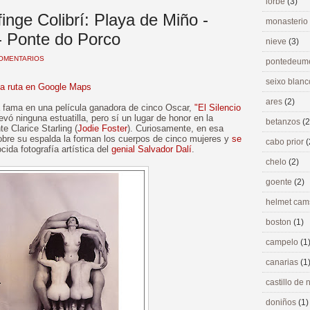
lorbé
(3)
inge Colibrí: Playa de Miño -
monasterio
- Ponte do Porco
nieve
(3)
COMENTARIOS
pontedeu
seixo blan
la ruta en Google Maps
ares
(2)
a fama en una película ganadora de cinco Oscar,
"El Silencio
evó ninguna estuatilla, pero sí un lugar de honor en la
betanzos
(2
e Clarice Starling (
Jodie Foster
). Curiosamente, en esa
sobre su espalda la forman los cuerpos de cinco mujeres y
se
cabo prior
(
ida fotografía artística del
genial Salvador Dalí
.
chelo
(2)
goente
(2)
helmet ca
boston
(1)
campelo
(1
canarias
(1
castillo de
doniños
(1)