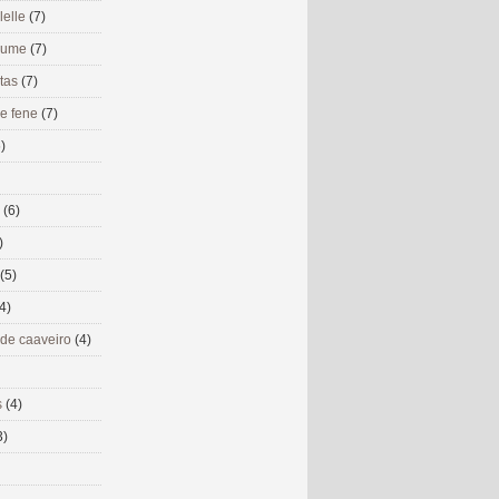
lelle
(7)
 eume
(7)
utas
(7)
de fene
(7)
)
s
(6)
)
(5)
4)
 de caaveiro
(4)
s
(4)
3)