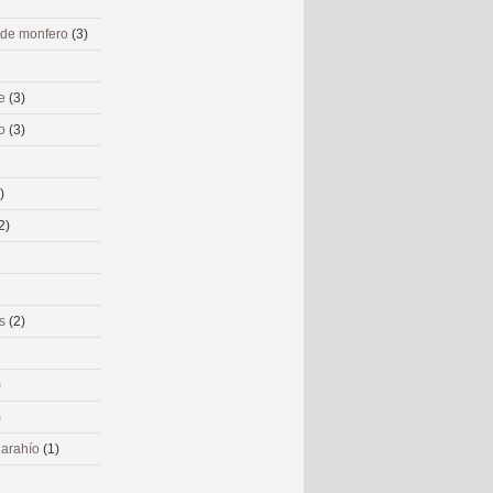
 de monfero
(3)
me
(3)
co
(3)
)
2)
ms
(2)
)
)
 narahío
(1)