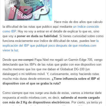
Hace más de dos años que calculo
la dificultad de las rutas que publico aquí mediante
un índice conocido
como IBP
. Hoy no voy a entrar en el detalle de explicar lo que es
, sino
que voy a
poner en duda su fiabilidad
.
Si tienes curiosidad sobre como
funciona exáctamente ese índice de dificultad de rutas, puedes leer
la
explicación del IBP que publiqué poco después de que miorbea.com
viese la luz
.
Desde que
me compré
Papa Nöel me regaló un Garmin Edge 705, vengo
detectando que los IBPs de las rutas que grabo con ese dispositivo son
mucho menores que los que me daban el Globalsat DG-100 (un
datalogger) o mi teléfono móvil. Y, curiosamente, estoy haciendo rutas
mucho más duras desde entonces.
¿Tiene influencia sobre el IBP el
dispositivo con el que se graba la ruta?
Como siempre que nos surge una duda de estas, vamos a intentar darle
respuesta al estilo miorbea.com, es decir,
saliendo al monte cargado
con más de 2 Kg de dispositivos electrónicos
. Por cierto, ya tenía yo