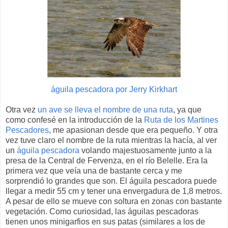
águila pescadora por Jerry Kirkhart
Otra vez
un ave se lleva el nombre de una ruta
, ya que
como confesé en la introducción de la
Ruta de los Martines
Pescadores
, me apasionan desde que era pequeño. Y otra
vez tuve claro el nombre de la ruta mientras la hacía, al ver
un
águila pescadora
volando majestuosamente junto a la
presa de la Central de Fervenza, en el río Belelle. Era la
primera vez que veía una de bastante cerca y me
sorprendió lo grandes que son. El águila pescadora puede
llegar a medir 55 cm y tener una envergadura de 1,8 metros.
A pesar de ello se mueve con soltura en zonas con bastante
vegetación. Como curiosidad, las águilas pescadoras
tienen unos minigarfios en sus patas (similares a los de