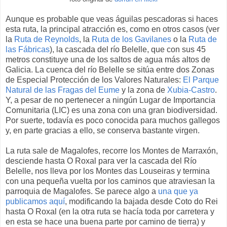
Aunque es probable que veas águilas pescadoras si haces
esta ruta, la principal atracción es, como en otros casos (ver
la
Ruta de Reynolds
, la
Ruta de los Gavilanes
o la
Ruta de
las Fábricas
), la cascada del río Belelle, que con sus 45
metros constituye una de los saltos de agua más altos de
Galicia. La cuenca del río Belelle se sitúa entre dos Zonas
de Especial Protección de los Valores Naturales:
El Parque
Natural de las Fragas del Eume
y la zona de
Xubia-Castro
.
Y, a pesar de no pertenecer a ningún Lugar de Importancia
Comunitaria (LIC) es una zona con una gran biodiversidad.
Por suerte, todavía es poco conocida para muchos gallegos
y, en parte gracias a ello, se conserva bastante virgen.
La ruta sale de Magalofes, recorre los Montes de Marraxón,
desciende hasta O Roxal para ver la cascada del Río
Belelle, nos lleva por los Montes das Louseiras y termina
con una pequeña vuelta por los caminos que atraviesan la
parroquia de Magalofes. Se parece algo a
una que ya
publicamos aquí
, modificando la bajada desde Coto do Rei
hasta O Roxal (en la otra ruta se hacía toda por carretera y
en esta se hace una buena parte por camino de tierra) y