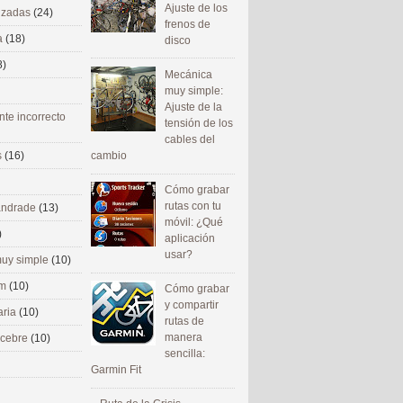
Ajuste de los
nizadas
(24)
frenos de
a
(18)
disco
8)
Mecánica
muy simple:
Ajuste de la
nte incorrecto
tensión de los
cables del
cambio
s
(16)
Cómo grabar
rutas con tu
 andrade
(13)
móvil: ¿Qué
)
aplicación
usar?
uy simple
(10)
om
(10)
Cómo grabar
y compartir
aria
(10)
rutas de
manera
ecebre
(10)
sencilla:
Garmin Fit