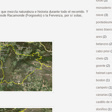
lorbé
(3)
monasterio
ue mezcla naturaleza e historia durante todo el recorrido. Y
nieve
(3)
 desde Racamonde (Forgoselo) o la Fervenza, por sí solas,
pontedeu
seixo blan
ares
(2)
betanzos
(2
cabo prior
(
chelo
(2)
goente
(2)
helmet ca
boston
(1)
campelo
(1
canarias
(1
castillo de
doniños
(1)