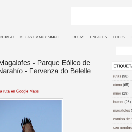
ANTIAGO
MECÁNICA MUY SIMPLE
RUTAS
ENLACES
FOTOS
 Magalofes - Parque Eólico de
ETIQUET
 Narahío - Fervenza do Belelle
rutas
(98)
cómo
(65)
la ruta en Google Maps
miño
(29)
humor
(26)
magalofes
camino de 
con nombre