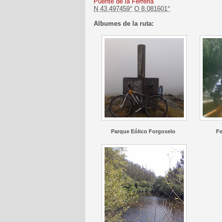
Puente de la Ferreria
N 43.497459°
O 8.081601°
Albumes de la ruta:
Parque Eólico Forgoselo
Fe