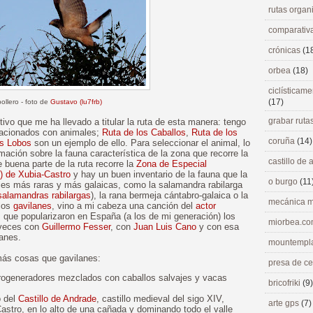
rutas orga
comparativ
crónicas
(1
orbea
(18)
ciclísticame
(17)
pollero - foto de
Gustavo (lu7frb)
grabar ruta
ivo que me ha llevado a titular la ruta de esta manera: tengo
relacionados con animales;
Ruta de los Caballos
,
Ruta de los
coruña
(14)
os Lobos
son un ejemplo de ello. Para seleccionar el animal, lo
ación sobre la fauna característica de la zona que recorre la
castillo de
e buena parte de la ruta recorre la
Zona de Especial
) de Xubia-Castro
y hay un buen inventario de la fauna que la
o burgo
(11
ies más raras y más galaicas, como la salamandra rabilarga
salamandras rabilargas
), la rana bermeja cántabro-galaica o la
mecánica m
 los
gavilanes
, vino a mi cabeza una canción del
actor
, que popularizaron en España (a los de mi generación) los
miorbea.c
 veces con
Guillermo Fesser
, con
Juan Luis Cano
y con esa
lanes.
mountempl
más cosas que gavilanes:
presa de c
rogeneradores mezclados con caballos salvajes y vacas
bricofriki
(9)
o del
Castillo de Andrade
, castillo medieval del sigo XIV,
arte gps
(7)
Castro, en lo alto de una cañada y dominando todo el valle