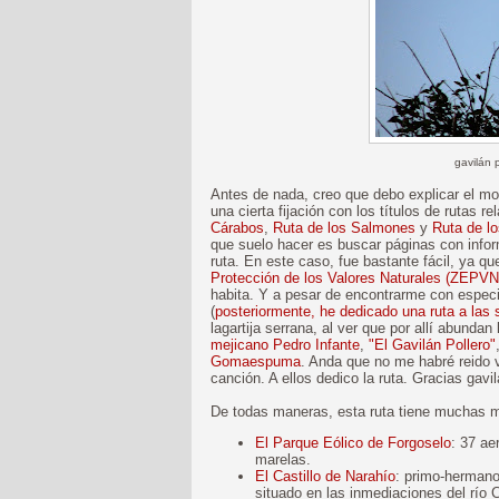
gavilán 
Antes de nada, creo que debo explicar el mot
una cierta fijación con los títulos de rutas 
Cárabos
,
Ruta de los Salmones
y
Ruta de l
que suelo hacer es buscar páginas con inform
ruta. En este caso, fue bastante fácil, ya qu
Protección de los Valores Naturales (ZEPVN
habita. Y a pesar de encontrarme con espec
(
posteriormente, he dedicado una ruta a las 
lagartija serrana, al ver que por allí abundan
mejicano Pedro Infante
,
"El Gavilán Pollero"
Gomaespuma
. Anda que no me habré reido
canción. A ellos dedico la ruta. Gracias gavi
De todas maneras, esta ruta tiene muchas 
El Parque Eólico de Forgoselo
: 37 ae
marelas.
El Castillo de Narahío
: primo-herman
situado en las inmediaciones del río 