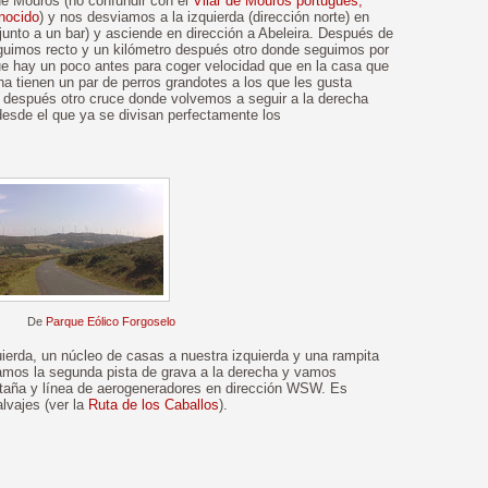
de Mouros (no confundir con el
Vilar de Mouros portugués,
nocido
) y nos desviamos a la izquierda (dirección norte) en
junto a un bar) y asciende en dirección a Abeleira. Después de
uimos recto y un kilómetro después otro donde seguimos por
ue hay un poco antes para coger velocidad que en la casa que
a tienen un par de perros grandotes a los que les gusta
os después otro cruce donde volvemos a seguir a la derecha
esde el que ya se divisan perfectamente los
De
Parque Eólico Forgoselo
quierda, un núcleo de casas a nuestra izquierda y una rampita
mamos la segunda pista de grava a la derecha y vamos
ntaña y línea de aerogeneradores en dirección WSW. Es
lvajes (ver la
Ruta de los Caballos
).