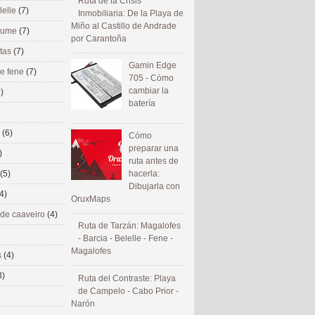
Ruta de la Crisis
lelle
(7)
Inmobiliaria: De la Playa de
Miño al Castillo de Andrade
 eume
(7)
por Carantoña
utas
(7)
Gamin Edge
de fene
(7)
705 - Cómo
cambiar la
)
batería
s
(6)
Cómo
preparar una
)
ruta antes de
(5)
hacerla:
Dibujarla con
4)
OruxMaps
 de caaveiro
(4)
Ruta de Tarzán: Magalofes
- Barcia - Belelle - Fene -
Magalofes
s
(4)
3)
Ruta del Contraste: Playa
de Campelo - Cabo Prior -
Narón