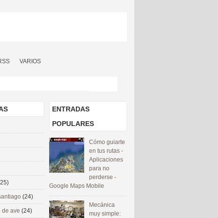
RSS
VARIOS
AS
ENTRADAS
POPULARES
Cómo guiarte
en tus rutas -
Aplicaciones
para no
perderse -
(25)
Google Maps Mobile
santiago
(24)
Mecánica
 de ave
(24)
muy simple: