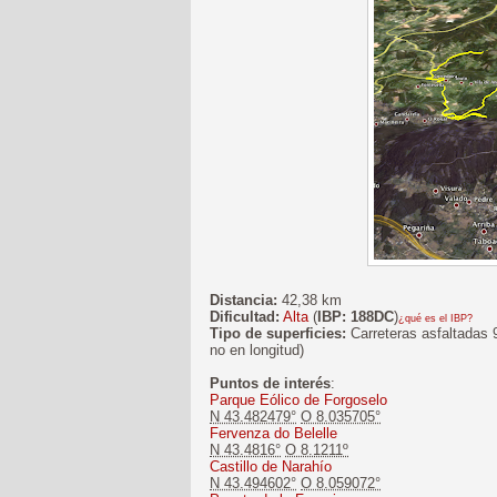
Distancia:
42,38 km
Dificultad:
Alta
(
IBP: 188DC
)
¿qué es el IBP?
Tipo de superficies:
Carreteras asfaltadas 
no en longitud)
Puntos de interés
:
Parque Eólico de Forgoselo
N 43.482479°
O 8.035705°
Fervenza do Belelle
N 43.4816°
O 8.1211º
Castillo de Narahío
N 43.494602°
O 8.059072°