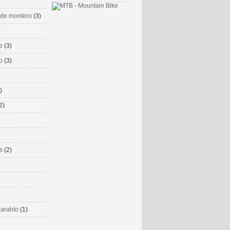
 de monfero
(3)
me
(3)
co
(3)
)
2)
ms
(2)
)
)
 narahío
(1)