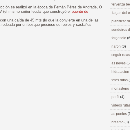
fervenza be
ucción se realizó en la época de Fernán Pérez de Andrade, O
IV (el mismo señor feudal que construyó el
puente de
fragas del
con una caída de 45 mts (lo que la convierte en una de las
planificar r
a rodeada por un bosque precioso de robles y castaños.
sendeiros 
forgoselo
(6
narón
(6)
seguir ruta
as neves
(5
hidratación
fotos rutas
(
monasterio
perfil
(4)
vídeos ruta
as pontes
(
breamo
(3)