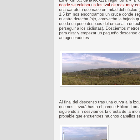
En el km 6,5 de la AC-121 llegamos a Vilar 
donde se celebra un festival de rock muy co
una carretera que nace en mitad del núcleo (
1,5 km nos encontramos un cruce donde seg
nuestra derecha (ojo, aprovecha la bajada q
queda un poco después del cruce a la derech
perseguir a los ciclistas). Doscientos metr
para girar y empezar un pequeño descenso d
aerogeneradores.
Al final del descenso tras una curva a la iz
que nos llevará hasta el parque Eólico. To
siguiendo sin desviarnos la cresta de la mo
probable que encuentres muchos caballos sa