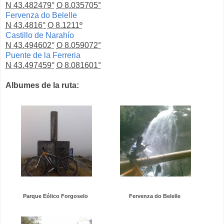
N 43.482479°
O 8.035705°
Fervenza do Belelle
N 43.4816°
O 8.1211º
Castillo de Narahío
N 43.494602°
O 8.059072°
Puente de la Ferreria
N 43.497459°
O 8.081601°
Albumes de la ruta:
Parque Eólico Forgoselo
Fervenza do Belelle