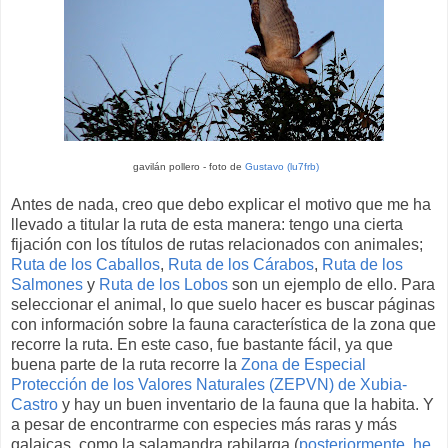
gavilán pollero - foto de
Gustavo (lu7frb)
Antes de nada, creo que debo explicar el motivo que me ha
llevado a titular la ruta de esta manera: tengo una cierta
fijación con los títulos de rutas relacionados con animales;
Ruta de los Caballos
,
Ruta de los Cárabos
,
Ruta de los
Salmones
y
Ruta de los Lobos
son un ejemplo de ello. Para
seleccionar el animal, lo que suelo hacer es buscar páginas
con información sobre la fauna característica de la zona que
recorre la ruta. En este caso, fue bastante fácil, ya que
buena parte de la ruta recorre la
Zona de Especial
Protección de los Valores Naturales (ZEPVN) de Xubia-
Castro
y hay un buen inventario de la fauna que la habita. Y
a pesar de encontrarme con especies más raras y más
galaicas, como la salamandra rabilarga (
posteriormente, he