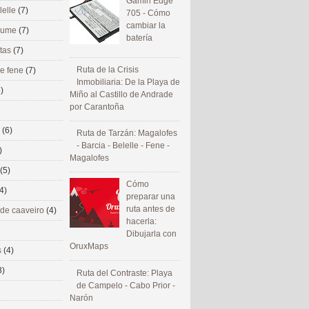
Gamin Edge
lelle
(7)
705 - Cómo
cambiar la
 eume
(7)
batería
utas
(7)
Ruta de la Crisis
de fene
(7)
Inmobiliaria: De la Playa de
)
Miño al Castillo de Andrade
por Carantoña
s
(6)
Ruta de Tarzán: Magalofes
- Barcia - Belelle - Fene -
)
Magalofes
(5)
Cómo
4)
preparar una
ruta antes de
 de caaveiro
(4)
hacerla:
Dibujarla con
OruxMaps
s
(4)
3)
Ruta del Contraste: Playa
de Campelo - Cabo Prior -
Narón