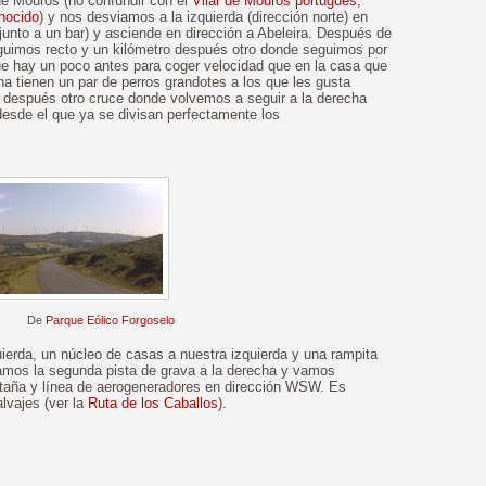
de Mouros (no confundir con el
Vilar de Mouros portugués,
nocido
) y nos desviamos a la izquierda (dirección norte) en
junto a un bar) y asciende en dirección a Abeleira. Después de
uimos recto y un kilómetro después otro donde seguimos por
ue hay un poco antes para coger velocidad que en la casa que
a tienen un par de perros grandotes a los que les gusta
os después otro cruce donde volvemos a seguir a la derecha
esde el que ya se divisan perfectamente los
De
Parque Eólico Forgoselo
quierda, un núcleo de casas a nuestra izquierda y una rampita
mamos la segunda pista de grava a la derecha y vamos
ntaña y línea de aerogeneradores en dirección WSW. Es
lvajes (ver la
Ruta de los Caballos
).