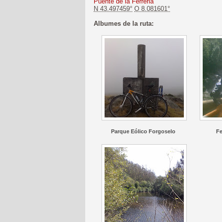
Puente de la Ferreria
N 43.497459°
O 8.081601°
Albumes de la ruta:
Parque Eólico Forgoselo
Fe