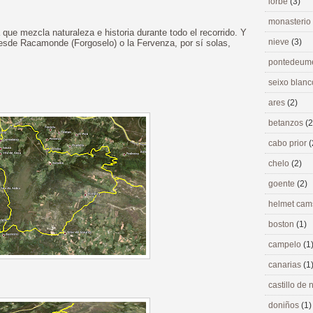
lorbé
(3)
monasterio
ue mezcla naturaleza e historia durante todo el recorrido. Y
nieve
(3)
 desde Racamonde (Forgoselo) o la Fervenza, por sí solas,
pontedeu
seixo blan
ares
(2)
betanzos
(2
cabo prior
(
chelo
(2)
goente
(2)
helmet ca
boston
(1)
campelo
(1
canarias
(1
castillo de
doniños
(1)