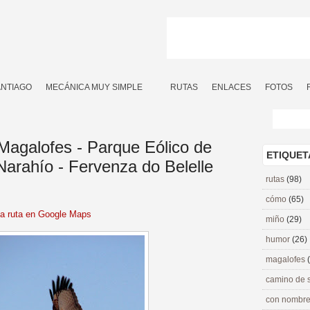
ANTIAGO
MECÁNICA MUY SIMPLE
RUTAS
ENLACES
FOTOS
 Magalofes - Parque Eólico de
ETIQUET
 Narahío - Fervenza do Belelle
rutas
(98)
cómo
(65)
la ruta en Google Maps
miño
(29)
humor
(26)
magalofes
camino de 
con nombre