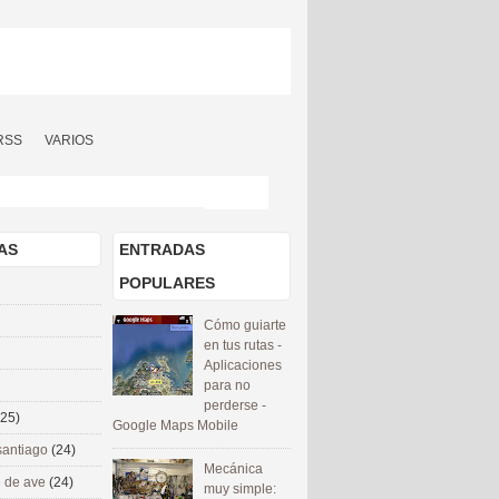
RSS
VARIOS
AS
ENTRADAS
POPULARES
Cómo guiarte
en tus rutas -
Aplicaciones
para no
perderse -
(25)
Google Maps Mobile
santiago
(24)
Mecánica
 de ave
(24)
muy simple: