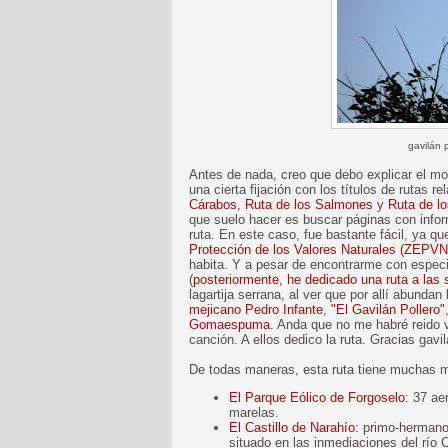
gavilán 
Antes de nada, creo que debo explicar el mot
una cierta fijación con los títulos de rutas 
Cárabos
,
Ruta de los Salmones
y
Ruta de l
que suelo hacer es buscar páginas con inform
ruta. En este caso, fue bastante fácil, ya qu
Protección de los Valores Naturales (ZEPVN
habita. Y a pesar de encontrarme con espec
(
posteriormente, he dedicado una ruta a las 
lagartija serrana, al ver que por allí abundan
mejicano Pedro Infante
,
"El Gavilán Pollero"
Gomaespuma
. Anda que no me habré reido
canción. A ellos dedico la ruta. Gracias gavi
De todas maneras, esta ruta tiene muchas 
El Parque Eólico de Forgoselo
: 37 ae
marelas.
El Castillo de Narahío
: primo-herman
situado en las inmediaciones del río 