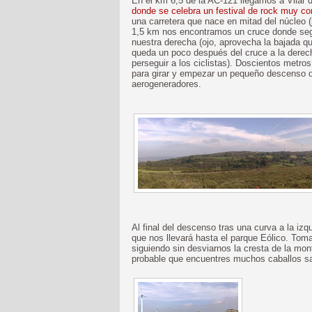
En el km 6,5 de la AC-121 llegamos a Vilar 
donde se celebra un festival de rock muy co
una carretera que nace en mitad del núcleo (
1,5 km nos encontramos un cruce donde seg
nuestra derecha (ojo, aprovecha la bajada q
queda un poco después del cruce a la derech
perseguir a los ciclistas). Doscientos metr
para girar y empezar un pequeño descenso d
aerogeneradores.
Al final del descenso tras una curva a la iz
que nos llevará hasta el parque Eólico. To
siguiendo sin desviarnos la cresta de la mo
probable que encuentres muchos caballos sa