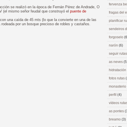
fervenza be
ucción se realizó en la época de Fernán Pérez de Andrade, O
IV (el mismo señor feudal que construyó el
puente de
fragas del
con una caída de 45 mts (lo que la convierte en una de las
planificar r
a rodeada por un bosque precioso de robles y castaños.
sendeiros 
forgoselo
(6
narón
(6)
seguir ruta
as neves
(5
hidratación
fotos rutas
(
monasterio
perfil
(4)
vídeos ruta
as pontes
(
breamo
(3)