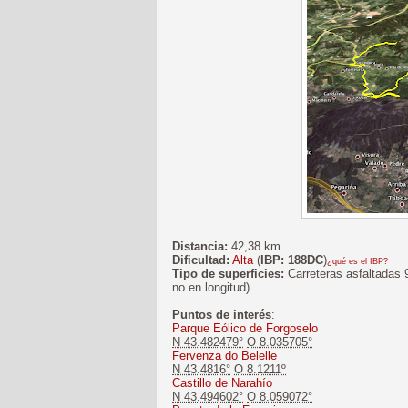
Distancia:
42,38 km
Dificultad:
Alta
(
IBP: 188DC
)
¿qué es el IBP?
Tipo de superficies:
Carreteras asfaltadas 
no en longitud)
Puntos de interés
:
Parque Eólico de Forgoselo
N 43.482479°
O 8.035705°
Fervenza do Belelle
N 43.4816°
O 8.1211º
Castillo de Narahío
N 43.494602°
O 8.059072°