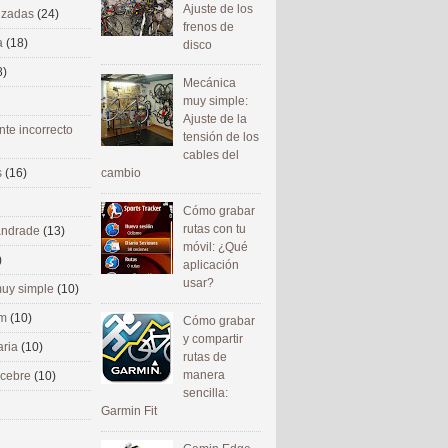
Ajuste de los
nizadas
(24)
frenos de
a
(18)
disco
8)
Mecánica
muy simple:
Ajuste de la
nte incorrecto
tensión de los
cables del
cambio
s
(16)
Cómo grabar
rutas con tu
 andrade
(13)
móvil: ¿Qué
)
aplicación
usar?
uy simple
(10)
om
(10)
Cómo grabar
y compartir
aria
(10)
rutas de
manera
ecebre
(10)
sencilla:
Garmin Fit