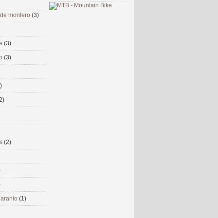
 de monfero
(3)
me
(3)
co
(3)
)
2)
ms
(2)
)
)
 narahío
(1)