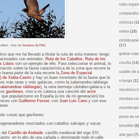
rutas orga
comparativ
crónicas
(1
orbea
(18)
ciclísticame
(17)
pollero - foto de
Gustavo (lu7frb)
grabar ruta
ivo que me ha llevado a titular la ruta de esta manera: tengo
relacionados con animales;
Ruta de los Caballos
,
Ruta de los
coruña
(14)
os Lobos
son un ejemplo de ello. Para seleccionar el animal, lo
ación sobre la fauna característica de la zona que recorre la
castillo de
e buena parte de la ruta recorre la
Zona de Especial
) de Xubia-Castro
y hay un buen inventario de la fauna que la
o burgo
(11
ies más raras y más galaicas, como la salamandra rabilarga
salamandras rabilargas
), la rana bermeja cántabro-galaica o la
mecánica m
 los
gavilanes
, vino a mi cabeza una canción del
actor
, que popularizaron en España (a los de mi generación) los
miorbea.c
 veces con
Guillermo Fesser
, con
Juan Luis Cano
y con esa
lanes.
mountempl
más cosas que gavilanes:
presa de c
rogeneradores mezclados con caballos salvajes y vacas
bricofriki
(9)
o del
Castillo de Andrade
, castillo medieval del sigo XIV,
arte gps
(7)
Castro, en lo alto de una cañada y dominando todo el valle