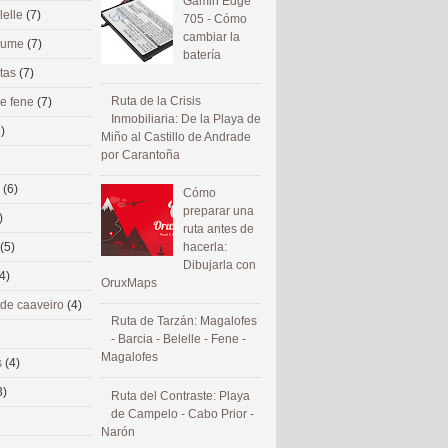
Gamin Edge
lelle
(7)
705 - Cómo
cambiar la
 eume
(7)
batería
utas
(7)
Ruta de la Crisis
de fene
(7)
Inmobiliaria: De la Playa de
)
Miño al Castillo de Andrade
por Carantoña
s
(6)
Cómo
preparar una
)
ruta antes de
(5)
hacerla:
Dibujarla con
4)
OruxMaps
 de caaveiro
(4)
Ruta de Tarzán: Magalofes
- Barcia - Belelle - Fene -
Magalofes
s
(4)
3)
Ruta del Contraste: Playa
de Campelo - Cabo Prior -
Narón