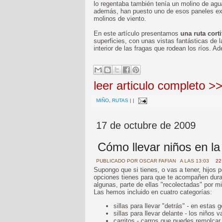
lo regentaba también tenía un molino de agua
además, han puesto uno de esos paneles exp
molinos de viento.
En este artículo presentamos
una ruta corti
superficies, con unas vistas fantásticas de 
interior de las fragas que rodean los ríos. 
leer articulo completo >
MIÑO
,
RUTAS
|
|
17 de octubre de 2009
Cómo llevar niños en la 
PUBLICADO POR
OSCAR FAFIAN
A LAS 13:03
22
Supongo que si tienes, o vas a tener, hijos 
opciones tienes para que te acompañen duran
algunas, parte de ellas "recolectadas" por m
Las hemos incluido en cuatro categorías:
sillas para llevar "detrás" - en estas
sillas para llevar delante - los niños
carritos - carros que puedes remolcar 