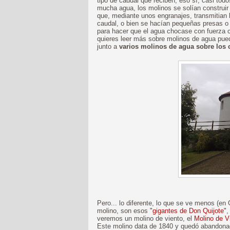
tipo de caudal que reciben, eso sí, casi to
mucha agua, los molinos se solían construir
que, mediante unos engranajes, transmitian l
caudal, o bien se hacían pequeñas presas o
para hacer que el agua chocase con fuerza c
quieres leer más sobre molinos de agua pu
junto a
varios molinos de agua sobre los 
Pero... lo diferente, lo que se ve menos (en
molino, son esos
"gigantes de Don Quijote"
,
veremos un molino de viento, el
Molino de V
Este molino data de 1840 y quedó abandonad