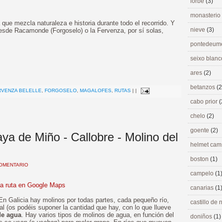
lorbé
(3)
monasterio
ue mezcla naturaleza e historia durante todo el recorrido. Y
nieve
(3)
 desde Racamonde (Forgoselo) o la Fervenza, por sí solas,
pontedeu
seixo blan
>
ares
(2)
betanzos
(2
RVENZA BELELLE
,
FORGOSELO
,
MAGALOFES
,
RUTAS
|
|
cabo prior
(
chelo
(2)
goente
(2)
aya de Miño - Callobre - Molino del
helmet ca
boston
(1)
OMENTARIO
campelo
(1
la ruta en Google Maps
canarias
(1
 En Galicia hay molinos por todas partes, cada pequeño río,
castillo de
al (os podéis suponer la cantidad que hay, con lo que llueve
de agua
. Hay varios tipos de molinos de agua, en función del
doniños
(1)