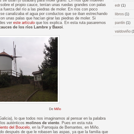
dos se usan (o usaban) para moler grano. En ríos que mueven
 sobre el propio cauce, tenían unas ruedas grandes con palas
edr
(1)
a fuerza del río a las piedras de moler. En ríos con poco
 se canalizaba el agua por conductos que se iban estrechando
libros
(1)
on unas palas que hacían girar las piedras de moler. Si
edes ver
este artículo
que los explica. En esta ruta pasaremos
pantín
(1)
cauces de los ríos Lambre y Baxoi
.
valdoviño
(
De
Miño
 Galicia), lo que todos nos imaginamos al pensar en la palabra
 los auténticos
molinos de viento
. Pues en esta ruta
iento del Boucelo
, en la Parroquia de Bemantes, en Miño.
o después de que le robasen las aspas, ya que la familia que