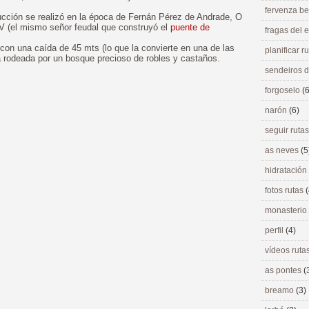
fervenza be
ucción se realizó en la época de Fernán Pérez de Andrade, O
IV (el mismo señor feudal que construyó el
puente de
fragas del
con una caída de 45 mts (lo que la convierte en una de las
planificar r
a rodeada por un bosque precioso de robles y castaños.
sendeiros 
forgoselo
(6
narón
(6)
seguir ruta
as neves
(5
hidratación
fotos rutas
(
monasterio
perfil
(4)
vídeos ruta
as pontes
(
breamo
(3)