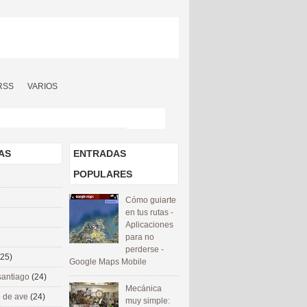
RSS
VARIOS
AS
ENTRADAS
POPULARES
Cómo guiarte
en tus rutas -
Aplicaciones
para no
perderse -
(25)
Google Maps Mobile
santiago
(24)
Mecánica
 de ave
(24)
muy simple: