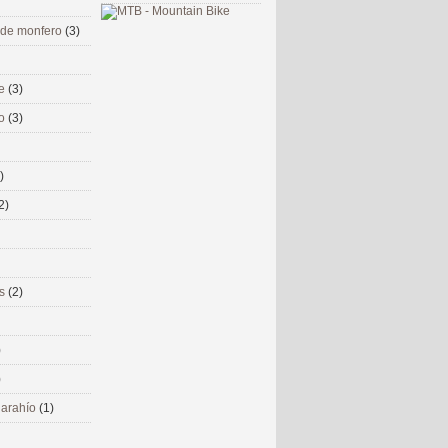
 de monfero
(3)
me
(3)
co
(3)
)
2)
ms
(2)
)
)
 narahío
(1)