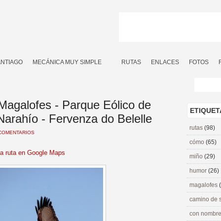
ANTIAGO
MECÁNICA MUY SIMPLE
RUTAS
ENLACES
FOTOS
 Magalofes - Parque Eólico de
ETIQUET
 Narahío - Fervenza do Belelle
rutas
(98)
COMENTARIOS
cómo
(65)
la ruta en Google Maps
miño
(29)
humor
(26)
magalofes
camino de 
con nombre