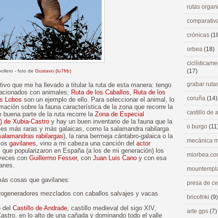
rutas orga
comparativ
crónicas
(1
orbea
(18)
ciclísticame
(17)
pollero - foto de
Gustavo (lu7frb)
grabar ruta
ivo que me ha llevado a titular la ruta de esta manera: tengo
relacionados con animales;
Ruta de los Caballos
,
Ruta de los
coruña
(14)
os Lobos
son un ejemplo de ello. Para seleccionar el animal, lo
ación sobre la fauna característica de la zona que recorre la
castillo de
e buena parte de la ruta recorre la
Zona de Especial
) de Xubia-Castro
y hay un buen inventario de la fauna que la
o burgo
(11
ies más raras y más galaicas, como la salamandra rabilarga
salamandras rabilargas
), la rana bermeja cántabro-galaica o la
mecánica m
 los
gavilanes
, vino a mi cabeza una canción del
actor
, que popularizaron en España (a los de mi generación) los
miorbea.c
 veces con
Guillermo Fesser
, con
Juan Luis Cano
y con esa
lanes.
mountempl
más cosas que gavilanes:
presa de c
rogeneradores mezclados con caballos salvajes y vacas
bricofriki
(9)
o del
Castillo de Andrade
, castillo medieval del sigo XIV,
arte gps
(7)
Castro, en lo alto de una cañada y dominando todo el valle