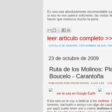
Es una ruta absolutamente recomendable ya q
si eso no nos parece suficiente, las vistas
hacen que merezca mucho la pena.
leer articulo completo >
CASTILLO DE NARAHÍO
,
CON NOMBRE DE AVE
,
FE
23 de octubre de 2009
Ruta de los Molinos: Pl
Boucelo - Carantoña
PUBLICADO POR
OSCAR FAFIAN
A LAS 1:00
1 C
ver la ruta en Google Earth
ver 
Esta ruta se la voy a dedicar a los
molinos
.
torrente, riachuelo o arroyo con algo de caud
por aquí) suele tener uno o varios
molinos 