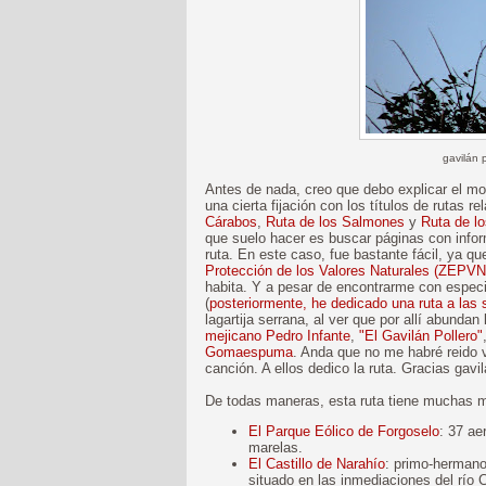
gavilán 
Antes de nada, creo que debo explicar el mot
una cierta fijación con los títulos de rutas 
Cárabos
,
Ruta de los Salmones
y
Ruta de l
que suelo hacer es buscar páginas con inform
ruta. En este caso, fue bastante fácil, ya qu
Protección de los Valores Naturales (ZEPVN
habita. Y a pesar de encontrarme con espec
(
posteriormente, he dedicado una ruta a las 
lagartija serrana, al ver que por allí abundan
mejicano Pedro Infante
,
"El Gavilán Pollero"
Gomaespuma
. Anda que no me habré reido
canción. A ellos dedico la ruta. Gracias gavi
De todas maneras, esta ruta tiene muchas 
El Parque Eólico de Forgoselo
: 37 ae
marelas.
El Castillo de Narahío
: primo-herman
situado en las inmediaciones del río 