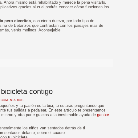
. Ahora mismo está rehabilitado y merece la pena visitarlo,
licativos gracias al cual podrás conocer cómo funcionan los
ta pero divertida
, con cierta dureza, por todo tipo de
la ría de Betanzos que contrastan con los paisajes más de
Además, verás molinos. Aconsejable.
>
bicicleta contigo
 COMENTARIOS
pequeños y tu pasión es la bici, te estarás preguntando qué
te tus salidas a pedalear. En este artículo te presentamos
i mismo y otra parte gracias a la inestimable ayuda de
gantxe
.
 generalmente los niños van sentados detrás de ti
 van sentados delante, sobre el cuadro
con tu bicicleta