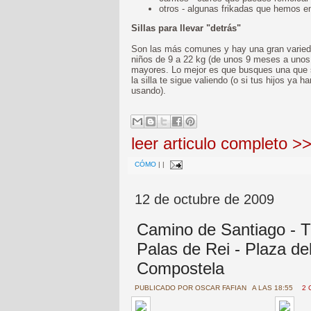
otros - algunas frikadas que hemos e
Sillas para llevar "detrás"
Son las más comunes y hay una gran varied
niños de 9 a 22 kg (de unos 9 meses a unos 
mayores. Lo mejor es que busques una que se
la silla te sigue valiendo (o si tus hijos ya 
usando).
leer articulo completo >
CÓMO
|
|
12 de octubre de 2009
Camino de Santiago - 
Palas de Rei - Plaza de
Compostela
PUBLICADO POR
OSCAR FAFIAN
A LAS 18:55
2 