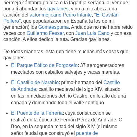
bermeja cántabro-galaica o la lagartija serrana, al ver que
por allí abundan los
gavilanes
, vino a mi cabeza una
canción del
actor mejicano Pedro Infante
,
"El Gavilán
Pollero"
, que popularizaron en España (a los de mi
generación) los
Gomaespuma
. Anda que no me habré reido
veces con
Guillermo Fesser
, con
Juan Luis Cano
y con esa
canción. A ellos dedico la ruta. Gracias gavilanes.
De todas maneras, esta ruta tiene muchas más cosas que
gavilanes:
El Parque Eólico de Forgoselo
: 37 aerogeneradores
mezclados con caballos salvajes y vacas marelas.
El Castillo de Narahío
: primo-hermano del
Castillo
de Andrade
, castillo medieval del sigo XIV, situado
en las inmediaciones del río Castro, en lo alto de una
cañada y dominando todo el valle contiguo.
El Puente de la Ferrería
: cuya construcción se
realizó en la época de Fernán Pérez de Andrade, O
Boo, en la segunda mitad del siglo XIV (el mismo
señor feudal que construyó el
puente de