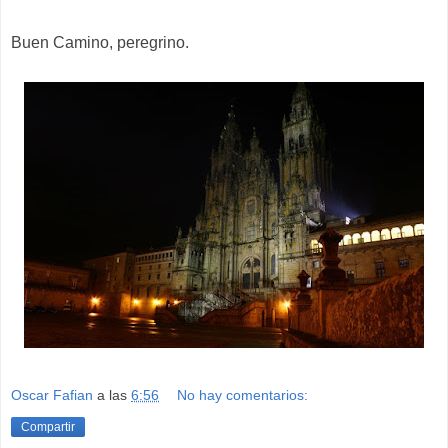
Buen Camino, peregrino.
Oscar Fafian
a las
6:56
No hay comentarios:
Compartir