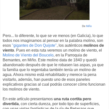
De
Miño
Pero... lo diferente, lo que se ve menos (en Galicia), lo que
todos nos imaginamos al pensar en la palabra molino, son
esos
"gigantes de Don Quijote"
, los auténticos
molinos de
viento
. Pues en esta ruta veremos un molino de viento, el
Molino de Viento del Boucelo
, en la Parroquia de
Bemantes, en Miño. Este molino data de 1840 y quedó
abandonado después de que le robasen las aspas, ya que
la familia que lo regentaba también tenía un molino de
agua. Ahora mismo está rehabilitado y merece la pena
visitarlo, además, han puesto uno de esos paneles
explicativos gracias al cual podrás conocer cómo funcionan
los molinos de viento.
En este artículo presentamos
una ruta cortita pero
divertida
, con cierta dureza, por todo tipo de superficies,
con unas vistas fantásticas de la ría de Betanzos que