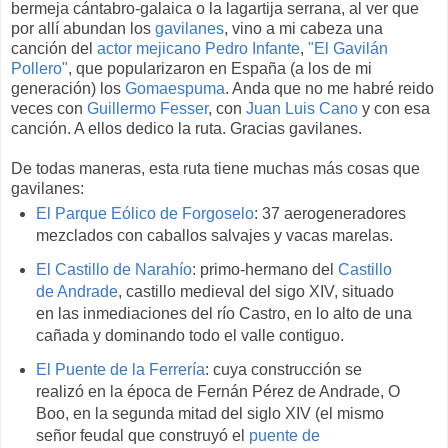
bermeja cántabro-galaica o la lagartija serrana, al ver que
por allí abundan los
gavilanes
, vino a mi cabeza una
canción del
actor mejicano Pedro Infante
,
"El Gavilán
Pollero"
, que popularizaron en España (a los de mi
generación) los
Gomaespuma
. Anda que no me habré reido
veces con
Guillermo Fesser
, con
Juan Luis Cano
y con esa
canción. A ellos dedico la ruta. Gracias gavilanes.
De todas maneras, esta ruta tiene muchas más cosas que
gavilanes:
El Parque Eólico de Forgoselo
: 37 aerogeneradores
mezclados con caballos salvajes y vacas marelas.
El Castillo de Narahío
: primo-hermano del
Castillo
de Andrade
, castillo medieval del sigo XIV, situado
en las inmediaciones del río Castro, en lo alto de una
cañada y dominando todo el valle contiguo.
El Puente de la Ferrería
: cuya construcción se
realizó en la época de Fernán Pérez de Andrade, O
Boo, en la segunda mitad del siglo XIV (el mismo
señor feudal que construyó el
puente de