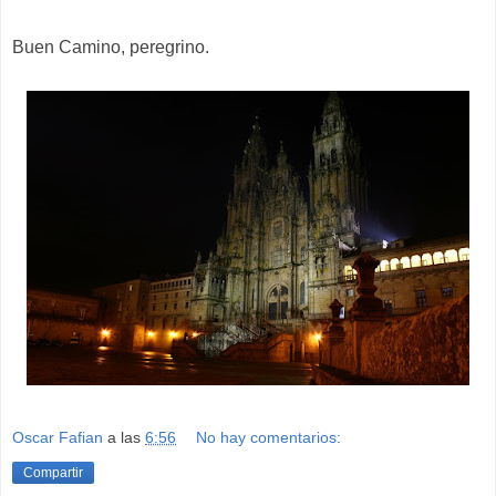
Buen Camino, peregrino.
Oscar Fafian
a las
6:56
No hay comentarios:
Compartir