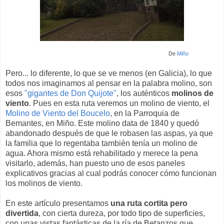
De
Miño
Pero... lo diferente, lo que se ve menos (en Galicia), lo que
todos nos imaginamos al pensar en la palabra molino, son
esos
"gigantes de Don Quijote"
, los auténticos
molinos de
viento
. Pues en esta ruta veremos un molino de viento, el
Molino de Viento del Boucelo
, en la Parroquia de
Bemantes, en Miño. Este molino data de 1840 y quedó
abandonado después de que le robasen las aspas, ya que
la familia que lo regentaba también tenía un molino de
agua. Ahora mismo está rehabilitado y merece la pena
visitarlo, además, han puesto uno de esos paneles
explicativos gracias al cual podrás conocer cómo funcionan
los molinos de viento.
En este artículo presentamos
una ruta cortita pero
divertida
, con cierta dureza, por todo tipo de superficies,
con unas vistas fantásticas de la ría de Betanzos que