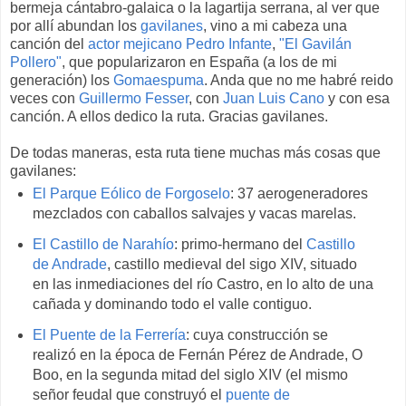
bermeja cántabro-galaica o la lagartija serrana, al ver que
por allí abundan los
gavilanes
, vino a mi cabeza una
canción del
actor mejicano Pedro Infante
,
"El Gavilán
Pollero"
, que popularizaron en España (a los de mi
generación) los
Gomaespuma
. Anda que no me habré reido
veces con
Guillermo Fesser
, con
Juan Luis Cano
y con esa
canción. A ellos dedico la ruta. Gracias gavilanes.
De todas maneras, esta ruta tiene muchas más cosas que
gavilanes:
El Parque Eólico de Forgoselo
: 37 aerogeneradores
mezclados con caballos salvajes y vacas marelas.
El Castillo de Narahío
: primo-hermano del
Castillo
de Andrade
, castillo medieval del sigo XIV, situado
en las inmediaciones del río Castro, en lo alto de una
cañada y dominando todo el valle contiguo.
El Puente de la Ferrería
: cuya construcción se
realizó en la época de Fernán Pérez de Andrade, O
Boo, en la segunda mitad del siglo XIV (el mismo
señor feudal que construyó el
puente de