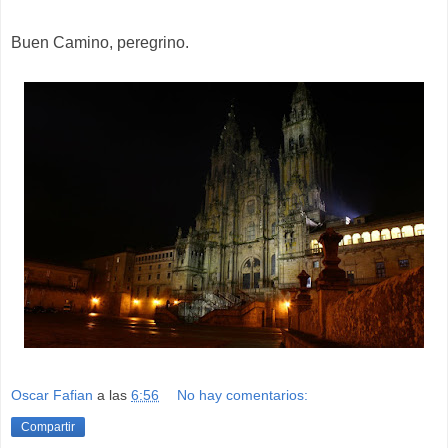
Buen Camino, peregrino.
Oscar Fafian
a las
6:56
No hay comentarios:
Compartir