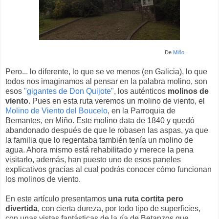
De
Miño
Pero... lo diferente, lo que se ve menos (en Galicia), lo que
todos nos imaginamos al pensar en la palabra molino, son
esos
"gigantes de Don Quijote"
, los auténticos
molinos de
viento
. Pues en esta ruta veremos un molino de viento, el
Molino de Viento del Boucelo
, en la Parroquia de
Bemantes, en Miño. Este molino data de 1840 y quedó
abandonado después de que le robasen las aspas, ya que
la familia que lo regentaba también tenía un molino de
agua. Ahora mismo está rehabilitado y merece la pena
visitarlo, además, han puesto uno de esos paneles
explicativos gracias al cual podrás conocer cómo funcionan
los molinos de viento.
En este artículo presentamos
una ruta cortita pero
divertida
, con cierta dureza, por todo tipo de superficies,
con unas vistas fantásticas de la ría de Betanzos que