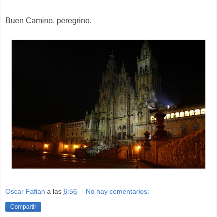
Buen Camino, peregrino.
Oscar Fafian
a las
6:56
No hay comentarios:
Compartir