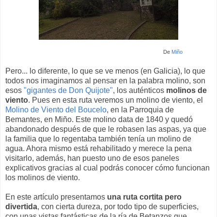
De
Miño
Pero... lo diferente, lo que se ve menos (en Galicia), lo que
todos nos imaginamos al pensar en la palabra molino, son
esos
"gigantes de Don Quijote"
, los auténticos
molinos de
viento
. Pues en esta ruta veremos un molino de viento, el
Molino de Viento del Boucelo
, en la Parroquia de
Bemantes, en Miño. Este molino data de 1840 y quedó
abandonado después de que le robasen las aspas, ya que
la familia que lo regentaba también tenía un molino de
agua. Ahora mismo está rehabilitado y merece la pena
visitarlo, además, han puesto uno de esos paneles
explicativos gracias al cual podrás conocer cómo funcionan
los molinos de viento.
En este artículo presentamos
una ruta cortita pero
divertida
, con cierta dureza, por todo tipo de superficies,
con unas vistas fantásticas de la ría de Betanzos que