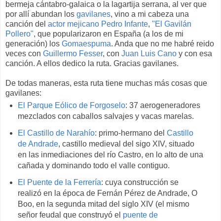
bermeja cántabro-galaica o la lagartija serrana, al ver que
por allí abundan los
gavilanes
, vino a mi cabeza una
canción del
actor mejicano Pedro Infante
,
"El Gavilán
Pollero"
, que popularizaron en España (a los de mi
generación) los
Gomaespuma
. Anda que no me habré reido
veces con
Guillermo Fesser
, con
Juan Luis Cano
y con esa
canción. A ellos dedico la ruta. Gracias gavilanes.
De todas maneras, esta ruta tiene muchas más cosas que
gavilanes:
El Parque Eólico de Forgoselo
: 37 aerogeneradores
mezclados con caballos salvajes y vacas marelas.
El Castillo de Narahío
: primo-hermano del
Castillo
de Andrade
, castillo medieval del sigo XIV, situado
en las inmediaciones del río Castro, en lo alto de una
cañada y dominando todo el valle contiguo.
El Puente de la Ferrería
: cuya construcción se
realizó en la época de Fernán Pérez de Andrade, O
Boo, en la segunda mitad del siglo XIV (el mismo
señor feudal que construyó el
puente de