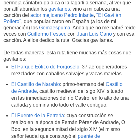
bermeja cántabro-galaica o la lagartija serrana, al ver que
por allí abundan los
gavilanes
, vino a mi cabeza una
canción del
actor mejicano Pedro Infante
,
"El Gavilán
Pollero"
, que popularizaron en España (a los de mi
generación) los
Gomaespuma
. Anda que no me habré reido
veces con
Guillermo Fesser
, con
Juan Luis Cano
y con esa
canción. A ellos dedico la ruta. Gracias gavilanes.
De todas maneras, esta ruta tiene muchas más cosas que
gavilanes:
El Parque Eólico de Forgoselo
: 37 aerogeneradores
mezclados con caballos salvajes y vacas marelas.
El Castillo de Narahío
: primo-hermano del
Castillo
de Andrade
, castillo medieval del sigo XIV, situado
en las inmediaciones del río Castro, en lo alto de una
cañada y dominando todo el valle contiguo.
El Puente de la Ferrería
: cuya construcción se
realizó en la época de Fernán Pérez de Andrade, O
Boo, en la segunda mitad del siglo XIV (el mismo
señor feudal que construyó el
puente de