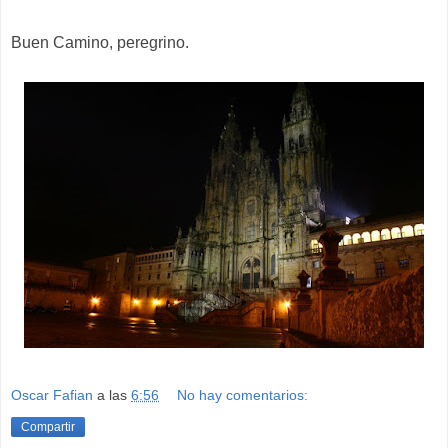
Buen Camino, peregrino.
Oscar Fafian
a las
6:56
No hay comentarios:
Compartir