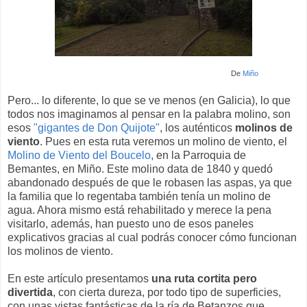
De
Miño
Pero... lo diferente, lo que se ve menos (en Galicia), lo que
todos nos imaginamos al pensar en la palabra molino, son
esos
"gigantes de Don Quijote"
, los auténticos
molinos de
viento
. Pues en esta ruta veremos un molino de viento, el
Molino de Viento del Boucelo
, en la Parroquia de
Bemantes, en Miño. Este molino data de 1840 y quedó
abandonado después de que le robasen las aspas, ya que
la familia que lo regentaba también tenía un molino de
agua. Ahora mismo está rehabilitado y merece la pena
visitarlo, además, han puesto uno de esos paneles
explicativos gracias al cual podrás conocer cómo funcionan
los molinos de viento.
En este artículo presentamos
una ruta cortita pero
divertida
, con cierta dureza, por todo tipo de superficies,
con unas vistas fantásticas de la ría de Betanzos que