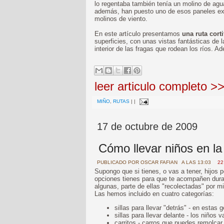
lo regentaba también tenía un molino de agua
además, han puesto uno de esos paneles exp
molinos de viento.
En este artículo presentamos
una ruta corti
superficies, con unas vistas fantásticas de 
interior de las fragas que rodean los ríos. 
leer articulo completo >
MIÑO
,
RUTAS
|
|
17 de octubre de 2009
Cómo llevar niños en la 
PUBLICADO POR
OSCAR FAFIAN
A LAS 13:03
22
Supongo que si tienes, o vas a tener, hijos 
opciones tienes para que te acompañen duran
algunas, parte de ellas "recolectadas" por m
Las hemos incluido en cuatro categorías:
sillas para llevar "detrás" - en estas
sillas para llevar delante - los niños
carritos - carros que puedes remolcar 