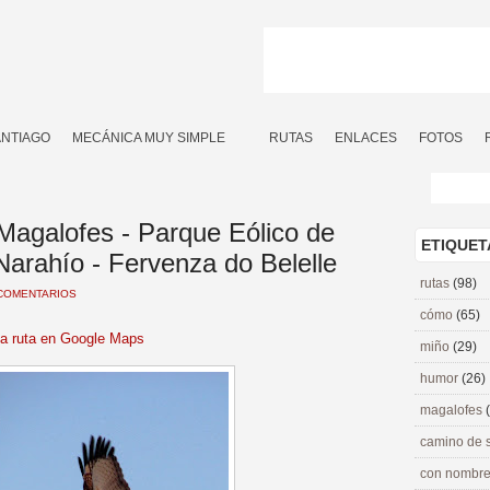
ANTIAGO
MECÁNICA MUY SIMPLE
RUTAS
ENLACES
FOTOS
 Magalofes - Parque Eólico de
ETIQUET
 Narahío - Fervenza do Belelle
rutas
(98)
COMENTARIOS
cómo
(65)
la ruta en Google Maps
miño
(29)
humor
(26)
magalofes
camino de 
con nombre