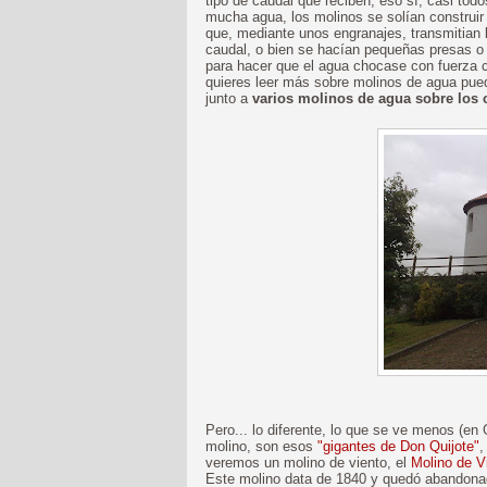
tipo de caudal que reciben, eso sí, casi to
mucha agua, los molinos se solían construir
que, mediante unos engranajes, transmitian l
caudal, o bien se hacían pequeñas presas o
para hacer que el agua chocase con fuerza c
quieres leer más sobre molinos de agua pu
junto a
varios molinos de agua sobre los 
Pero... lo diferente, lo que se ve menos (en
molino, son esos
"gigantes de Don Quijote"
,
veremos un molino de viento, el
Molino de V
Este molino data de 1840 y quedó abandonad