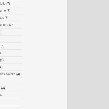
lelle
(7)
 eume
(7)
utas
(7)
de fene
(7)
)
s
(6)
)
(5)
4)
 de caaveiro
(4)
s
(4)
3)