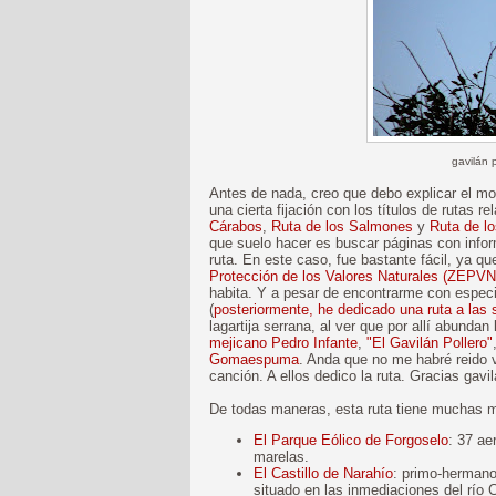
gavilán 
Antes de nada, creo que debo explicar el mot
una cierta fijación con los títulos de rutas 
Cárabos
,
Ruta de los Salmones
y
Ruta de l
que suelo hacer es buscar páginas con inform
ruta. En este caso, fue bastante fácil, ya qu
Protección de los Valores Naturales (ZEPVN
habita. Y a pesar de encontrarme con espec
(
posteriormente, he dedicado una ruta a las 
lagartija serrana, al ver que por allí abundan
mejicano Pedro Infante
,
"El Gavilán Pollero"
Gomaespuma
. Anda que no me habré reido
canción. A ellos dedico la ruta. Gracias gavi
De todas maneras, esta ruta tiene muchas 
El Parque Eólico de Forgoselo
: 37 ae
marelas.
El Castillo de Narahío
: primo-herman
situado en las inmediaciones del río 