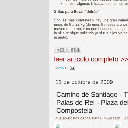
otros - algunas frikadas que hemos e
Sillas para llevar "detrás"
Son las más comunes y hay una gran varied
niños de 9 a 22 kg (de unos 9 meses a unos 
mayores. Lo mejor es que busques una que se
la silla te sigue valiendo (o si tus hijos ya 
usando).
leer articulo completo >
CÓMO
|
|
12 de octubre de 2009
Camino de Santiago - 
Palas de Rei - Plaza de
Compostela
PUBLICADO POR
OSCAR FAFIAN
A LAS 18:55
2 