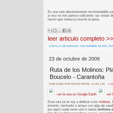
Es una ruta absolutamente recomendable ya q
si eso no nos parece suficiente, las vistas
hacen que merezca mucho la pena.
leer articulo completo >
CASTILLO DE NARAHÍO
,
CON NOMBRE DE AVE
,
FE
23 de octubre de 2009
Ruta de los Molinos: Pl
Boucelo - Carantoña
PUBLICADO POR
OSCAR FAFIAN
A LAS 1:00
1 C
ver la ruta en Google Earth
ver 
Esta ruta se la voy a dedicar a los
molinos
.
torrente, riachuelo o arroyo con algo de caud
por aquí) suele tener uno o varios
molinos 