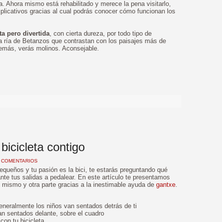
. Ahora mismo está rehabilitado y merece la pena visitarlo,
licativos gracias al cual podrás conocer cómo funcionan los
ta pero divertida
, con cierta dureza, por todo tipo de
la ría de Betanzos que contrastan con los paisajes más de
Además, verás molinos. Aconsejable.
>
bicicleta contigo
 COMENTARIOS
pequeños y tu pasión es la bici, te estarás preguntando qué
te tus salidas a pedalear. En este artículo te presentamos
i mismo y otra parte gracias a la inestimable ayuda de
gantxe
.
 generalmente los niños van sentados detrás de ti
 van sentados delante, sobre el cuadro
con tu bicicleta