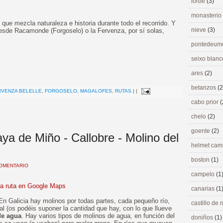
lorbé
(3)
monasterio
ue mezcla naturaleza e historia durante todo el recorrido. Y
nieve
(3)
 desde Racamonde (Forgoselo) o la Fervenza, por sí solas,
pontedeu
seixo blan
>
ares
(2)
betanzos
(2
RVENZA BELELLE
,
FORGOSELO
,
MAGALOFES
,
RUTAS
|
|
cabo prior
(
chelo
(2)
goente
(2)
aya de Miño - Callobre - Molino del
helmet ca
boston
(1)
OMENTARIO
campelo
(1
la ruta en Google Maps
canarias
(1
 En Galicia hay molinos por todas partes, cada pequeño río,
castillo de
al (os podéis suponer la cantidad que hay, con lo que llueve
de agua
. Hay varios tipos de molinos de agua, en función del
doniños
(1)