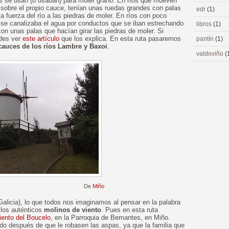
dos se usan (o usaban) para moler grano. En ríos que mueven
 sobre el propio cauce, tenían unas ruedas grandes con palas
edr
(1)
a fuerza del río a las piedras de moler. En ríos con poco
 se canalizaba el agua por conductos que se iban estrechando
libros
(1)
on unas palas que hacían girar las piedras de moler. Si
edes ver
este artículo
que los explica. En esta ruta pasaremos
pantín
(1)
cauces de los ríos Lambre y Baxoi
.
valdoviño
(
De
Miño
 Galicia), lo que todos nos imaginamos al pensar en la palabra
 los auténticos
molinos de viento
. Pues en esta ruta
iento del Boucelo
, en la Parroquia de Bemantes, en Miño.
o después de que le robasen las aspas, ya que la familia que