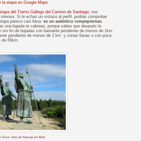
 la etapa en Google Maps
 etapa del Tramo Gallego del Camino de Santiago
, nos
ntensa. Si le echas un vistazo al perfil, podrás comprobar
tapa parece casi llana:
es un auténtico rompepiernas
.
s una bajada te cabreas, porque sabes que después te
n sin fin de bajadas con bastante pendiente de menos de 1km
tante pendiente de menos de 1 km y zonas llanas o con poca
s de 65km.
o Gozo:
foto de freecat en flickr