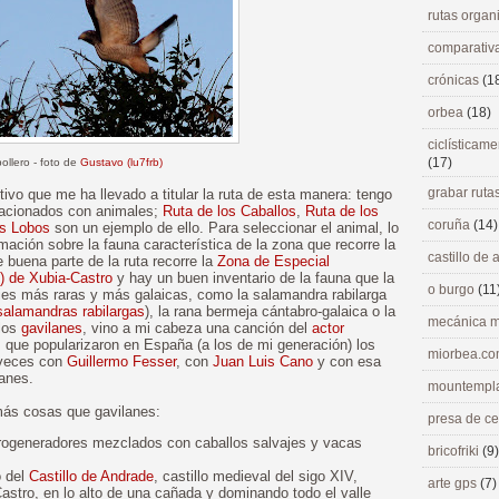
rutas orga
comparativ
crónicas
(1
orbea
(18)
ciclísticame
(17)
pollero - foto de
Gustavo (lu7frb)
grabar ruta
ivo que me ha llevado a titular la ruta de esta manera: tengo
relacionados con animales;
Ruta de los Caballos
,
Ruta de los
coruña
(14)
os Lobos
son un ejemplo de ello. Para seleccionar el animal, lo
ación sobre la fauna característica de la zona que recorre la
castillo de
e buena parte de la ruta recorre la
Zona de Especial
) de Xubia-Castro
y hay un buen inventario de la fauna que la
o burgo
(11
ies más raras y más galaicas, como la salamandra rabilarga
salamandras rabilargas
), la rana bermeja cántabro-galaica o la
mecánica m
 los
gavilanes
, vino a mi cabeza una canción del
actor
, que popularizaron en España (a los de mi generación) los
miorbea.c
 veces con
Guillermo Fesser
, con
Juan Luis Cano
y con esa
lanes.
mountempl
más cosas que gavilanes:
presa de c
rogeneradores mezclados con caballos salvajes y vacas
bricofriki
(9)
o del
Castillo de Andrade
, castillo medieval del sigo XIV,
arte gps
(7)
Castro, en lo alto de una cañada y dominando todo el valle