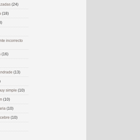
nizadas
(24)
a
(18)
8)
nte incorrecto
s
(16)
 andrade
(13)
)
uy simple
(10)
om
(10)
aria
(10)
ecebre
(10)