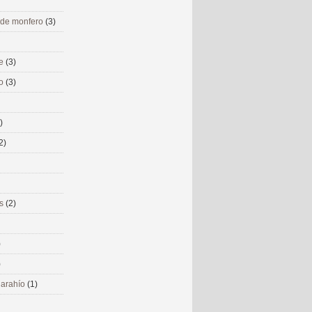
 de monfero
(3)
me
(3)
co
(3)
)
2)
ms
(2)
)
)
 narahío
(1)