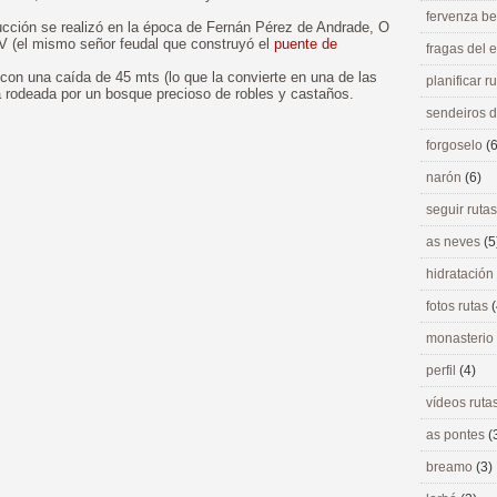
fervenza be
ucción se realizó en la época de Fernán Pérez de Andrade, O
IV (el mismo señor feudal que construyó el
puente de
fragas del
con una caída de 45 mts (lo que la convierte en una de las
planificar r
a rodeada por un bosque precioso de robles y castaños.
sendeiros 
forgoselo
(6
narón
(6)
seguir ruta
as neves
(5
hidratación
fotos rutas
(
monasterio
perfil
(4)
vídeos ruta
as pontes
(
breamo
(3)