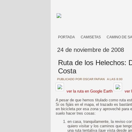
PORTADA
CAMISETAS
CAMINO DE S
24 de noviembre de 2008
Ruta de los Helechos: D
Costa
PUBLICADO POR
OSCAR FAFIAN
A LAS 8:00
ver la ruta en Google Earth
ver 
A pesar de que hemos titulado como ruta est
Si os fijáis en el mapa, el trazado es bastá
en bicicleta por esa zona y aproveché para 
suelo hacer tres cosas:
en casa, tranquilamente, la reviso c
quiero visitar y los caminos que teng
una ruta tentativa (que vista desde arr