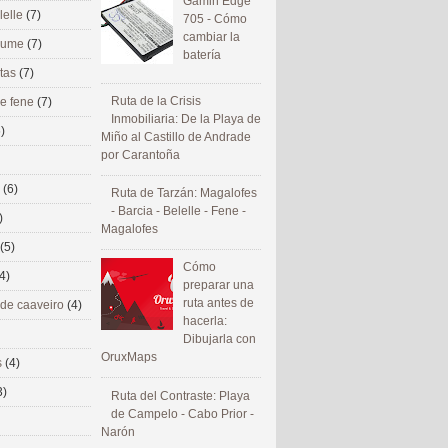
Gamin Edge
lelle
(7)
705 - Cómo
cambiar la
 eume
(7)
batería
utas
(7)
Ruta de la Crisis
de fene
(7)
Inmobiliaria: De la Playa de
)
Miño al Castillo de Andrade
por Carantoña
s
(6)
Ruta de Tarzán: Magalofes
- Barcia - Belelle - Fene -
)
Magalofes
(5)
Cómo
4)
preparar una
ruta antes de
 de caaveiro
(4)
hacerla:
Dibujarla con
OruxMaps
s
(4)
3)
Ruta del Contraste: Playa
de Campelo - Cabo Prior -
Narón