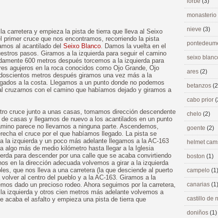
lorbé
(3)
monasterio
nieve
(3)
a carretera y empieza la pista de tierra que lleva al Seixo
l primer cruce que nos encontramos, recorriendo la pista
pontedeu
gamos al acantilado del
Seixo Blanco
. Damos la vuelta en el
stros pasos. Giramos a la izquierda para seguir el camino
seixo blan
damente 600 metros después torcemos a la izquierda para
tres agujeros en la roca conocidos como Ojo Grande, Ojo
ares
(2)
doscientos metros después giramos una vez más a la
 pegados a la costa. Llegamos a un punto donde no podemos
betanzos
(2
al cruzarnos con el camino que habíamos dejado y giramos a
cabo prior
(
tro cruce junto a unas casas, tomamos dirección descendente
chelo
(2)
 de casas y llegamos de nuevo a los acantilados en un punto
camino parece no llevarnos a ninguna parte. Ascendemos,
goente
(2)
echa el cruce por el que habíamos llegado. La pista se
 a la izquierda y un poco más adelante llegamos a la AC-163
helmet ca
 algo más de medio kilómetro hasta llegar a la Iglesia
erda para descender por una calle que se acaba convirtiendo
boston
(1)
nos en la dirección adecuada volvemos a girar a la izquierda
es, que nos lleva a una carretera (la que desciende al puerto
campelo
(1
volver al centro del pueblo y a la AC-163. Giramos a la
Hemos dado un precioso rodeo. Ahora seguimos por la carretera,
canarias
(1
 la izquierda y otros cien metros más adelante volvemos a
castillo de
 Se acaba el asfalto y empieza una pista de tierra que
doniños
(1)