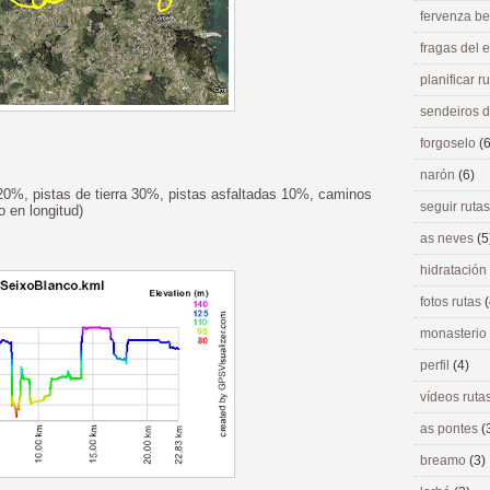
fervenza be
fragas del
planificar r
sendeiros 
forgoselo
(6
narón
(6)
20%, pistas de tierra 30%, pistas asfaltadas 10%, caminos
seguir ruta
 en longitud)
as neves
(5
hidratación
fotos rutas
(
monasterio
perfil
(4)
vídeos ruta
as pontes
(
breamo
(3)