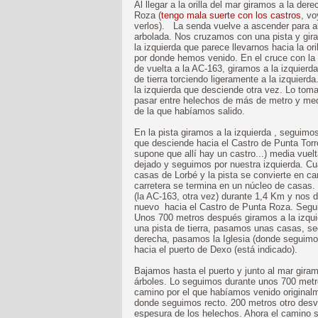
Al llegar a la orilla del mar giramos a la de
Roza (
tengo mala suerte con los castros
, v
verlos). La senda vuelve a ascender para al
arbolada. Nos cruzamos con una pista y gira
la izquierda que parece llevarnos hacia la o
por donde hemos venido. En el cruce con la 
de vuelta a la AC-163, giramos a la izquier
de tierra torciendo ligeramente a la izquier
la izquierda que desciende otra vez. Lo tom
pasar entre helechos de más de metro y medio
de la que habíamos salido.
En la pista giramos a la izquierda , seguim
que desciende hacia el Castro de Punta Torre
supone que allí hay un castro...) media vue
dejado y seguimos por nuestra izquierda. Cu
casas de Lorbé y la pista se convierte en ca
carretera se termina en un núcleo de casas.
(la AC-163, otra vez) durante 1,4 Km y nos 
nuevo hacia el Castro de Punta Roza. Segui
Unos 700 metros después giramos a la izqu
una pista de tierra, pasamos unas casas, s
derecha, pasamos la Iglesia (donde seguimos 
hacia el puerto de Dexo (está indicado).
Bajamos hasta el puerto y junto al mar giram
árboles. Lo seguimos durante unos 700 metro
camino por el que habíamos venido original
donde seguimos recto. 200 metros otro desv
espesura de los helechos. Ahora el camino s