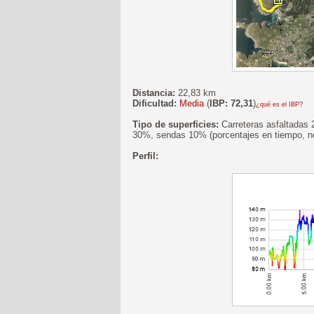
Distancia:
22,83 km
Dificultad:
Media
(
IBP: 72,31
)
¿qué es el IBP?
Tipo de superficies:
Carreteras asfaltadas 
30%, sendas 10% (porcentajes en tiempo, no
Perfil: