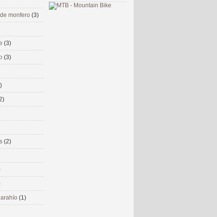
 de monfero
(3)
me
(3)
co
(3)
)
2)
ms
(2)
)
)
 narahío
(1)