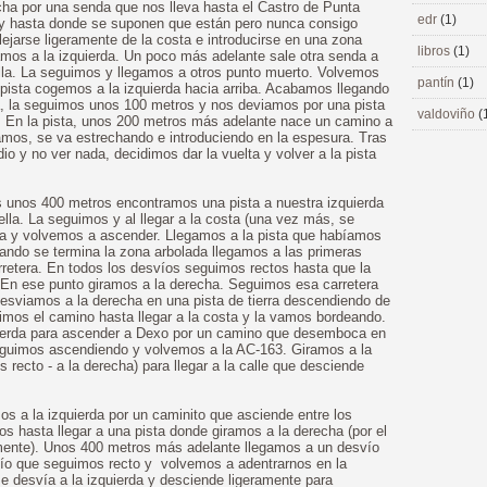
recha por una senda que nos lleva hasta el Castro de Punta
edr
(1)
oy hasta donde se suponen que están pero nunca consigo
ejarse ligeramente de la costa e introducirse en una zona
libros
(1)
mos a la izquierda. Un poco más adelante sale otra senda a
rilla. La seguimos y llegamos a otros punto muerto. Volvemos
pantín
(1)
pista cogemos a la izquierda hacia arriba. Acabamos llegando
da, la seguimos unos 100 metros y nos deviamos por una pista
valdoviño
(
da. En la pista, unos 200 metros más adelante nace un camino a
amos, se va estrechando e introduciendo en la espesura. Tras
 y no ver nada, decidimos dar la vuelta y volver a la pista
os unos 400 metros encontramos una pista a nuestra izquierda
lla. La seguimos y al llegar a la costa (una vez más, se
lta y volvemos a ascender. Llegamos a la pista que habíamos
ando se termina la zona arbolada llegamos a las primeras
rretera. En todos los desvíos seguimos rectos hasta que la
 En ese punto giramos a la derecha. Seguimos esa carretera
desviamos a la derecha en una pista de tierra descendiendo de
mos el camino hasta llegar a la costa y la vamos bordeando.
ierda para ascender a Dexo por un camino que desemboca en
eguimos ascendiendo y volvemos a la AC-163. Giramos a la
recto - a la derecha) para llegar a la calle que desciende
os a la izquierda por un caminito que asciende entre los
s hasta llegar a una pista donde giramos a la derecha (por el
mente). Unos 400 metros más adelante llegamos a un desvío
ío que seguimos recto y volvemos a adentrarnos en la
e desvía a la izquierda y desciende ligeramente para