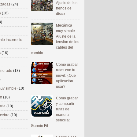
Ajuste de los
nizadas
(24)
frenos de
a
(18)
disco
8)
Mecánica
muy simple:
Ajuste de la
nte incorrecto
tensión de los
cables del
cambio
s
(16)
Cómo grabar
rutas con tu
 andrade
(13)
móvil: ¿Qué
)
aplicación
usar?
uy simple
(10)
om
(10)
Cómo grabar
y compartir
aria
(10)
rutas de
manera
ecebre
(10)
sencilla:
Garmin Fit