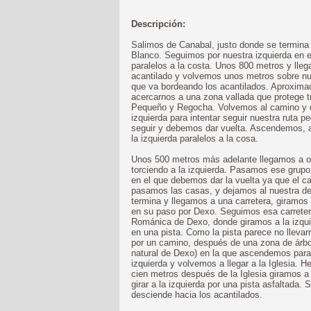
Descripción:
Salimos de Canabal, justo donde se termina l
Blanco. Seguimos por nuestra izquierda en e
paralelos a la costa. Unos 800 metros y lle
acantilado y volvemos unos metros sobre nue
que va bordeando los acantilados. Aproxima
acercarnos a una zona vallada que protege 
Pequeño y Regocha. Volvemos al camino y 
izquierda para intentar seguir nuestra ruta
seguir y debemos dar vuelta. Ascendemos, 
la izquierda paralelos a la cosa.
Unos 500 metros más adelante llegamos a o
torciendo a la izquierda. Pasamos ese grupo
en el que debemos dar la vuelta ya que el 
pasamos las casas, y dejamos al nuestra der
termina y llegamos a una carretera, giramos
en su paso por Dexo. Seguimos esa carretera
Románica de Dexo, donde giramos a la izqui
en una pista. Como la pista parece no llevar
por un camino, después de una zona de árbol
natural de Dexo) en la que ascendemos para 
izquierda y volvemos a llegar a la Iglesia. 
cien metros después de la Iglesia giramos a
girar a la izquierda por una pista asfaltada.
desciende hacia los acantilados.