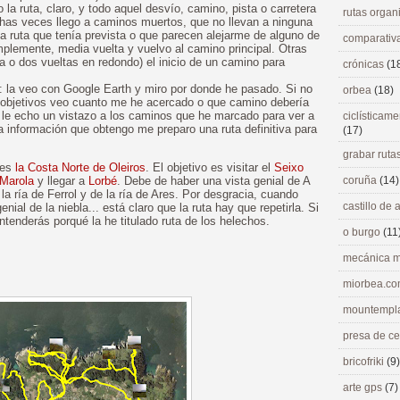
 la ruta, claro, y todo aquel desvío, camino, pista o carretera
rutas orga
chas veces llego a caminos muertos, que no llevan a ninguna
a ruta que tenía prevista o que parecen alejarme de alguno de
comparativ
mplemente, media vuelta y vuelvo al camino principal. Otras
o dos vueltas en redondo) el inicio de un camino para
crónicas
(1
a: la veo con Google Earth y miro por donde he pasado. Si no
orbea
(18)
 objetivos veo cuanto me he acercado o que camino debería
 le echo un vistazo a los caminos que he marcado para ver a
ciclísticame
 información que obtengo me preparo una ruta definitiva para
(17)
grabar ruta
 es
la Costa Norte de Oleiros
. El objetivo es visitar el
Seixo
 Marola
y llegar a
Lorbé
. Debe de haber una vista genial de A
coruña
(14)
a ría de Ferrol y de la ría de Ares. Por desgracia, cuando
castillo de
enial de la niebla... está claro que la ruta hay que repetirla. Si
ntenderás porqué la he titulado ruta de los helechos.
o burgo
(11
mecánica m
miorbea.c
mountempl
presa de c
bricofriki
(9)
arte gps
(7)