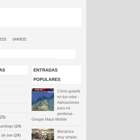
RSS
VARIOS
AS
ENTRADAS
POPULARES
Cómo guiarte
en tus rutas -
Aplicaciones
para no
perderse -
(25)
Google Maps Mobile
santiago
(24)
Mecánica
 de ave
(24)
muy simple: