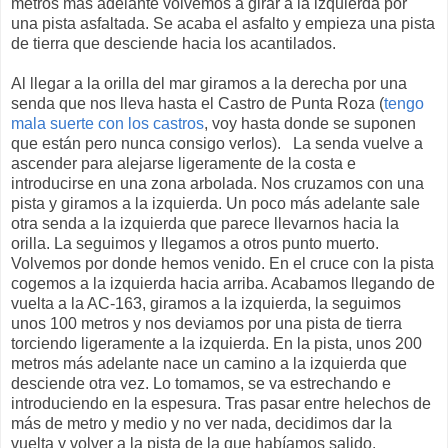
metros más adelante volvemos a girar a la izquierda por
una pista asfaltada. Se acaba el asfalto y empieza una pista
de tierra que desciende hacia los acantilados.
Al llegar a la orilla del mar giramos a la derecha por una
senda que nos lleva hasta el Castro de Punta Roza (
tengo
mala suerte con los castros
, voy hasta donde se suponen
que están pero nunca consigo verlos). La senda vuelve a
ascender para alejarse ligeramente de la costa e
introducirse en una zona arbolada. Nos cruzamos con una
pista y giramos a la izquierda. Un poco más adelante sale
otra senda a la izquierda que parece llevarnos hacia la
orilla. La seguimos y llegamos a otros punto muerto.
Volvemos por donde hemos venido. En el cruce con la pista
cogemos a la izquierda hacia arriba. Acabamos llegando de
vuelta a la AC-163, giramos a la izquierda, la seguimos
unos 100 metros y nos deviamos por una pista de tierra
torciendo ligeramente a la izquierda. En la pista, unos 200
metros más adelante nace un camino a la izquierda que
desciende otra vez. Lo tomamos, se va estrechando e
introduciendo en la espesura. Tras pasar entre helechos de
más de metro y medio y no ver nada, decidimos dar la
vuelta y volver a la pista de la que habíamos salido.