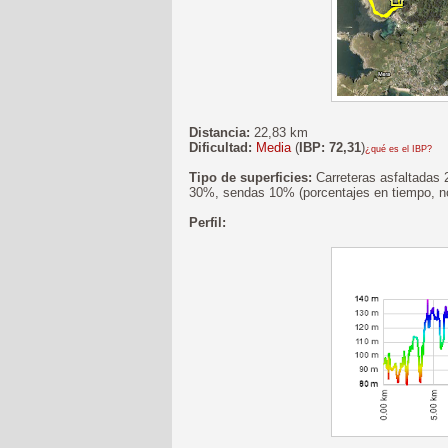
Distancia:
22,83 km
Dificultad:
Media
(
IBP: 72,31
)
¿qué es el IBP?
Tipo de superficies:
Carreteras asfaltadas 
30%, sendas 10% (porcentajes en tiempo, no
Perfil: