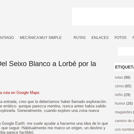
ANTIAGO
MECÁNICA MUY SIMPLE
RUTAS
ENLACES
FOTOS
el Seixo Blanco a Lorbé por la
ETIQUET
rutas
(98)
cómo
(65)
la ruta en Google Maps
miño
(29)
a entrada, creo que la deberíamos haber llamado exploración.
humor
(26)
nte errático: aunque parezca mentira, nunca antes había salido
explorarla. Generalmente, cuando exploro una zona nueva
magalofes
camino de 
on Google Earth: me suele ayudar a hacerme una idea de lo que
o que seguir. Habitualmente me marco un origen, un destino y
con nombre
iba parece factible).