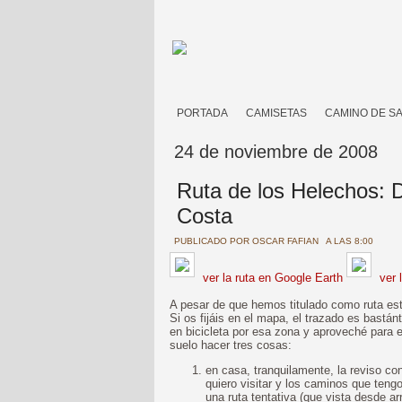
PORTADA
CAMISETAS
CAMINO DE S
24 de noviembre de 2008
Ruta de los Helechos: D
Costa
PUBLICADO POR
OSCAR FAFIAN
A LAS 8:00
ver la ruta en Google Earth
ver 
A pesar de que hemos titulado como ruta est
Si os fijáis en el mapa, el trazado es bastá
en bicicleta por esa zona y aproveché para 
suelo hacer tres cosas:
en casa, tranquilamente, la reviso c
quiero visitar y los caminos que teng
una ruta tentativa (que vista desde arr