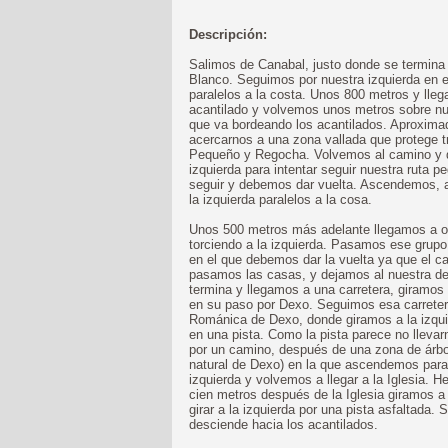
Descripción:
Salimos de Canabal, justo donde se termina l
Blanco. Seguimos por nuestra izquierda en e
paralelos a la costa. Unos 800 metros y lle
acantilado y volvemos unos metros sobre nue
que va bordeando los acantilados. Aproxima
acercarnos a una zona vallada que protege 
Pequeño y Regocha. Volvemos al camino y 
izquierda para intentar seguir nuestra ruta
seguir y debemos dar vuelta. Ascendemos, 
la izquierda paralelos a la cosa.
Unos 500 metros más adelante llegamos a o
torciendo a la izquierda. Pasamos ese grupo
en el que debemos dar la vuelta ya que el 
pasamos las casas, y dejamos al nuestra der
termina y llegamos a una carretera, giramos
en su paso por Dexo. Seguimos esa carretera
Románica de Dexo, donde giramos a la izqui
en una pista. Como la pista parece no llevar
por un camino, después de una zona de árbol
natural de Dexo) en la que ascendemos para 
izquierda y volvemos a llegar a la Iglesia. 
cien metros después de la Iglesia giramos a
girar a la izquierda por una pista asfaltada.
desciende hacia los acantilados.