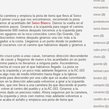
lorbé
(3)
monasterio
nieve
(3)
a carretera y empieza la pista de tierra que lleva al Seixo
l primer cruce que nos encontramos, recorriendo la pista
pontedeu
gamos al acantilado del
Seixo Blanco
. Damos la vuelta en el
stros pasos. Giramos a la izquierda para seguir el camino
seixo blan
damente 600 metros después torcemos a la izquierda para
tres agujeros en la roca conocidos como Ojo Grande, Ojo
ares
(2)
doscientos metros después giramos una vez más a la
 pegados a la costa. Llegamos a un punto donde no podemos
betanzos
(2
al cruzarnos con el camino que habíamos dejado y giramos a
cabo prior
(
tro cruce junto a unas casas, tomamos dirección descendente
chelo
(2)
 de casas y llegamos de nuevo a los acantilados en un punto
camino parece no llevarnos a ninguna parte. Ascendemos,
goente
(2)
echa el cruce por el que habíamos llegado. La pista se
 a la izquierda y un poco más adelante llegamos a la AC-163
helmet ca
 algo más de medio kilómetro hasta llegar a la Iglesia
erda para descender por una calle que se acaba convirtiendo
boston
(1)
nos en la dirección adecuada volvemos a girar a la izquierda
es, que nos lleva a una carretera (la que desciende al puerto
campelo
(1
volver al centro del pueblo y a la AC-163. Giramos a la
Hemos dado un precioso rodeo. Ahora seguimos por la carretera,
canarias
(1
 la izquierda y otros cien metros más adelante volvemos a
castillo de
 Se acaba el asfalto y empieza una pista de tierra que
doniños
(1)