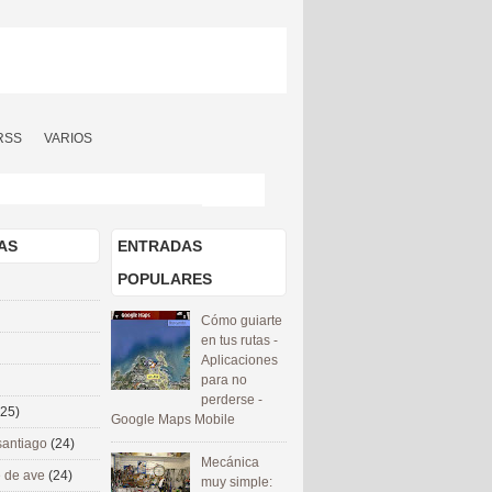
RSS
VARIOS
AS
ENTRADAS
POPULARES
Cómo guiarte
en tus rutas -
Aplicaciones
para no
perderse -
(25)
Google Maps Mobile
santiago
(24)
Mecánica
 de ave
(24)
muy simple: