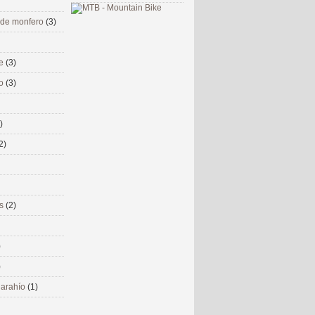
 de monfero
(3)
me
(3)
co
(3)
)
2)
ms
(2)
)
)
 narahío
(1)