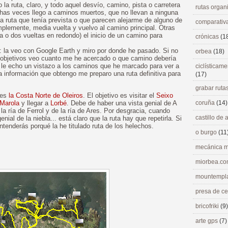
 la ruta, claro, y todo aquel desvío, camino, pista o carretera
rutas orga
chas veces llego a caminos muertos, que no llevan a ninguna
a ruta que tenía prevista o que parecen alejarme de alguno de
comparativ
mplemente, media vuelta y vuelvo al camino principal. Otras
o dos vueltas en redondo) el inicio de un camino para
crónicas
(1
a: la veo con Google Earth y miro por donde he pasado. Si no
orbea
(18)
 objetivos veo cuanto me he acercado o que camino debería
 le echo un vistazo a los caminos que he marcado para ver a
ciclísticame
 información que obtengo me preparo una ruta definitiva para
(17)
grabar ruta
 es
la Costa Norte de Oleiros
. El objetivo es visitar el
Seixo
 Marola
y llegar a
Lorbé
. Debe de haber una vista genial de A
coruña
(14)
a ría de Ferrol y de la ría de Ares. Por desgracia, cuando
castillo de
enial de la niebla... está claro que la ruta hay que repetirla. Si
ntenderás porqué la he titulado ruta de los helechos.
o burgo
(11
mecánica m
miorbea.c
mountempl
presa de c
bricofriki
(9)
arte gps
(7)