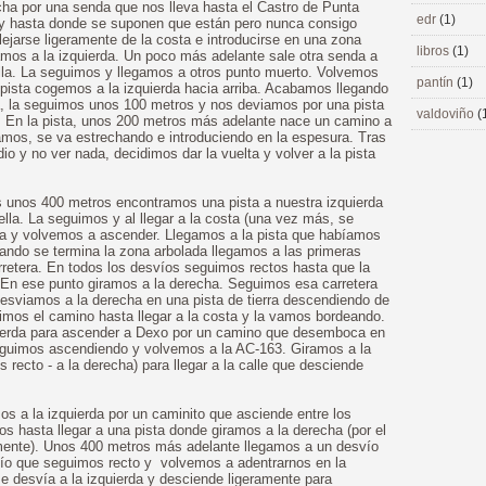
recha por una senda que nos lleva hasta el Castro de Punta
edr
(1)
oy hasta donde se suponen que están pero nunca consigo
ejarse ligeramente de la costa e introducirse en una zona
libros
(1)
mos a la izquierda. Un poco más adelante sale otra senda a
rilla. La seguimos y llegamos a otros punto muerto. Volvemos
pantín
(1)
pista cogemos a la izquierda hacia arriba. Acabamos llegando
da, la seguimos unos 100 metros y nos deviamos por una pista
valdoviño
(
da. En la pista, unos 200 metros más adelante nace un camino a
amos, se va estrechando e introduciendo en la espesura. Tras
 y no ver nada, decidimos dar la vuelta y volver a la pista
os unos 400 metros encontramos una pista a nuestra izquierda
lla. La seguimos y al llegar a la costa (una vez más, se
lta y volvemos a ascender. Llegamos a la pista que habíamos
ando se termina la zona arbolada llegamos a las primeras
rretera. En todos los desvíos seguimos rectos hasta que la
 En ese punto giramos a la derecha. Seguimos esa carretera
desviamos a la derecha en una pista de tierra descendiendo de
mos el camino hasta llegar a la costa y la vamos bordeando.
ierda para ascender a Dexo por un camino que desemboca en
eguimos ascendiendo y volvemos a la AC-163. Giramos a la
recto - a la derecha) para llegar a la calle que desciende
os a la izquierda por un caminito que asciende entre los
s hasta llegar a una pista donde giramos a la derecha (por el
mente). Unos 400 metros más adelante llegamos a un desvío
ío que seguimos recto y volvemos a adentrarnos en la
e desvía a la izquierda y desciende ligeramente para