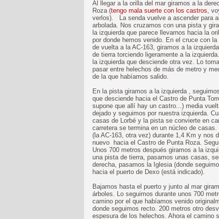
Al llegar a la orilla del mar giramos a la de
Roza (
tengo mala suerte con los castros
, v
verlos). La senda vuelve a ascender para al
arbolada. Nos cruzamos con una pista y gira
la izquierda que parece llevarnos hacia la o
por donde hemos venido. En el cruce con la 
de vuelta a la AC-163, giramos a la izquier
de tierra torciendo ligeramente a la izquier
la izquierda que desciende otra vez. Lo tom
pasar entre helechos de más de metro y medio
de la que habíamos salido.
En la pista giramos a la izquierda , seguim
que desciende hacia el Castro de Punta Torre
supone que allí hay un castro...) media vue
dejado y seguimos por nuestra izquierda. Cu
casas de Lorbé y la pista se convierte en ca
carretera se termina en un núcleo de casas.
(la AC-163, otra vez) durante 1,4 Km y nos 
nuevo hacia el Castro de Punta Roza. Segui
Unos 700 metros después giramos a la izqu
una pista de tierra, pasamos unas casas, s
derecha, pasamos la Iglesia (donde seguimos 
hacia el puerto de Dexo (está indicado).
Bajamos hasta el puerto y junto al mar giram
árboles. Lo seguimos durante unos 700 metro
camino por el que habíamos venido original
donde seguimos recto. 200 metros otro desv
espesura de los helechos. Ahora el camino s