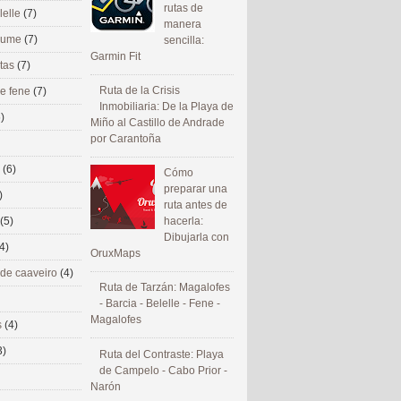
rutas de
lelle
(7)
manera
 eume
(7)
sencilla:
Garmin Fit
utas
(7)
Ruta de la Crisis
de fene
(7)
Inmobiliaria: De la Playa de
)
Miño al Castillo de Andrade
por Carantoña
s
(6)
Cómo
preparar una
)
ruta antes de
(5)
hacerla:
Dibujarla con
4)
OruxMaps
 de caaveiro
(4)
Ruta de Tarzán: Magalofes
- Barcia - Belelle - Fene -
Magalofes
s
(4)
3)
Ruta del Contraste: Playa
de Campelo - Cabo Prior -
Narón