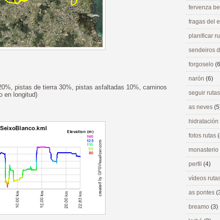
fervenza be
fragas del
planificar r
sendeiros 
forgoselo
(6
narón
(6)
20%, pistas de tierra 30%, pistas asfaltadas 10%, caminos
seguir ruta
 en longitud)
as neves
(5
hidratación
fotos rutas
(
monasterio
perfil
(4)
vídeos ruta
as pontes
(
breamo
(3)