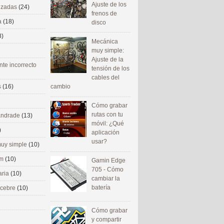
Ajuste de los
nizadas
(24)
frenos de
a
(18)
disco
8)
Mecánica
muy simple:
Ajuste de la
nte incorrecto
tensión de los
cables del
cambio
s
(16)
Cómo grabar
rutas con tu
 andrade
(13)
móvil: ¿Qué
)
aplicación
usar?
uy simple
(10)
om
(10)
Gamin Edge
705 - Cómo
aria
(10)
cambiar la
batería
ecebre
(10)
Cómo grabar
y compartir