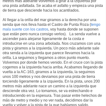
metros más adelante volvemos a girar a la izquierda por
una pista asfaltada. Se acaba el asfalto y empieza una pista
de tierra que desciende hacia los acantilados.
Al llegar a la orilla del mar giramos a la derecha por una
senda que nos lleva hasta el Castro de Punta Roza (
tengo
mala suerte con los castros
, voy hasta donde se suponen
que están pero nunca consigo verlos). La senda vuelve a
ascender para alejarse ligeramente de la costa e
introducirse en una zona arbolada. Nos cruzamos con una
pista y giramos a la izquierda. Un poco más adelante sale
otra senda a la izquierda que parece llevarnos hacia la
orilla. La seguimos y llegamos a otros punto muerto.
Volvemos por donde hemos venido. En el cruce con la pista
cogemos a la izquierda hacia arriba. Acabamos llegando de
vuelta a la AC-163, giramos a la izquierda, la seguimos
unos 100 metros y nos deviamos por una pista de tierra
torciendo ligeramente a la izquierda. En la pista, unos 200
metros más adelante nace un camino a la izquierda que
desciende otra vez. Lo tomamos, se va estrechando e
introduciendo en la espesura. Tras pasar entre helechos de
más de metro y medio y no ver nada, decidimos dar la
vuelta y volver a la pista de la que habíamos salido.