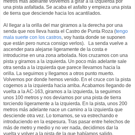
metros más adelante volvemos a girar a la izquierda por
una pista asfaltada. Se acaba el asfalto y empieza una pista
de tierra que desciende hacia los acantilados.
Al llegar a la orilla del mar giramos a la derecha por una
senda que nos lleva hasta el Castro de Punta Roza (
tengo
mala suerte con los castros
, voy hasta donde se suponen
que están pero nunca consigo verlos). La senda vuelve a
ascender para alejarse ligeramente de la costa e
introducirse en una zona arbolada. Nos cruzamos con una
pista y giramos a la izquierda. Un poco más adelante sale
otra senda a la izquierda que parece llevarnos hacia la
orilla. La seguimos y llegamos a otros punto muerto.
Volvemos por donde hemos venido. En el cruce con la pista
cogemos a la izquierda hacia arriba. Acabamos llegando de
vuelta a la AC-163, giramos a la izquierda, la seguimos
unos 100 metros y nos deviamos por una pista de tierra
torciendo ligeramente a la izquierda. En la pista, unos 200
metros más adelante nace un camino a la izquierda que
desciende otra vez. Lo tomamos, se va estrechando e
introduciendo en la espesura. Tras pasar entre helechos de
más de metro y medio y no ver nada, decidimos dar la
vuelta y volver a la pista de la que habíamos salido.