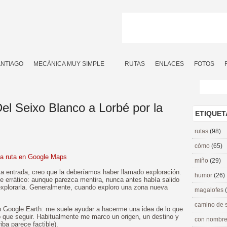
ANTIAGO
MECÁNICA MUY SIMPLE
RUTAS
ENLACES
FOTOS
el Seixo Blanco a Lorbé por la
ETIQUET
rutas
(98)
cómo
(65)
la ruta en Google Maps
miño
(29)
a entrada, creo que la deberíamos haber llamado exploración.
humor
(26)
nte errático: aunque parezca mentira, nunca antes había salido
explorarla. Generalmente, cuando exploro una zona nueva
magalofes
camino de 
on Google Earth: me suele ayudar a hacerme una idea de lo que
o que seguir. Habitualmente me marco un origen, un destino y
con nombre
iba parece factible).