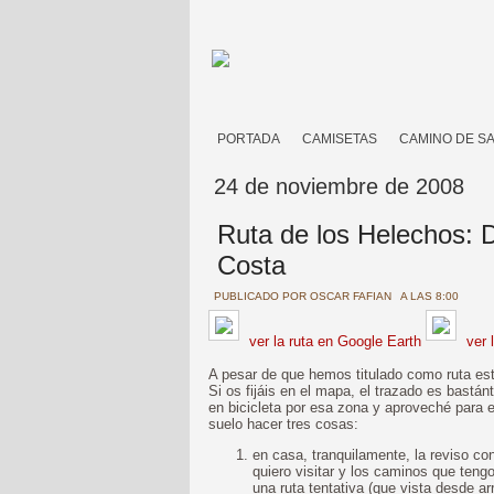
PORTADA
CAMISETAS
CAMINO DE S
24 de noviembre de 2008
Ruta de los Helechos: D
Costa
PUBLICADO POR
OSCAR FAFIAN
A LAS 8:00
ver la ruta en Google Earth
ver 
A pesar de que hemos titulado como ruta est
Si os fijáis en el mapa, el trazado es bastá
en bicicleta por esa zona y aproveché para 
suelo hacer tres cosas:
en casa, tranquilamente, la reviso c
quiero visitar y los caminos que teng
una ruta tentativa (que vista desde arr