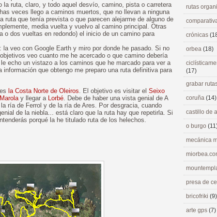
 la ruta, claro, y todo aquel desvío, camino, pista o carretera
rutas orga
chas veces llego a caminos muertos, que no llevan a ninguna
a ruta que tenía prevista o que parecen alejarme de alguno de
comparativ
mplemente, media vuelta y vuelvo al camino principal. Otras
o dos vueltas en redondo) el inicio de un camino para
crónicas
(1
a: la veo con Google Earth y miro por donde he pasado. Si no
orbea
(18)
 objetivos veo cuanto me he acercado o que camino debería
 le echo un vistazo a los caminos que he marcado para ver a
ciclísticame
 información que obtengo me preparo una ruta definitiva para
(17)
grabar ruta
 es
la Costa Norte de Oleiros
. El objetivo es visitar el
Seixo
 Marola
y llegar a
Lorbé
. Debe de haber una vista genial de A
coruña
(14)
a ría de Ferrol y de la ría de Ares. Por desgracia, cuando
castillo de
enial de la niebla... está claro que la ruta hay que repetirla. Si
ntenderás porqué la he titulado ruta de los helechos.
o burgo
(11
mecánica m
miorbea.c
mountempl
presa de c
bricofriki
(9)
arte gps
(7)