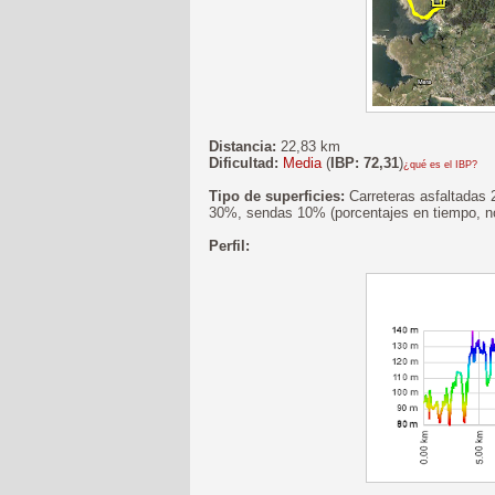
Distancia:
22,83 km
Dificultad:
Media
(
IBP: 72,31
)
¿qué es el IBP?
Tipo de superficies:
Carreteras asfaltadas 
30%, sendas 10% (porcentajes en tiempo, no
Perfil: