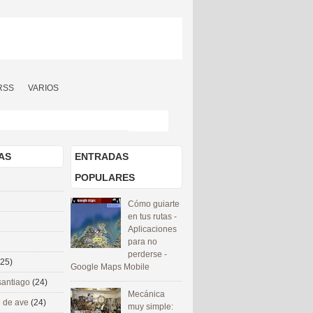
RSS
VARIOS
AS
ENTRADAS
POPULARES
Cómo guiarte
en tus rutas -
Aplicaciones
para no
perderse -
(25)
Google Maps Mobile
santiago
(24)
Mecánica
 de ave
(24)
muy simple: