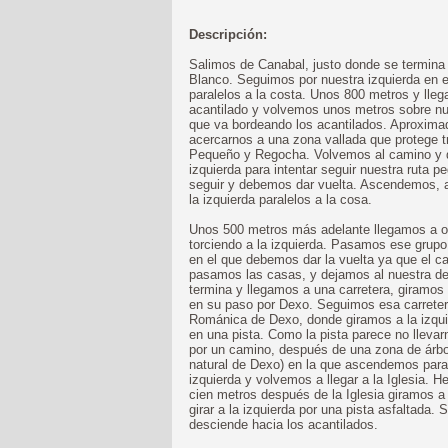
Descripción:
Salimos de Canabal, justo donde se termina l
Blanco. Seguimos por nuestra izquierda en e
paralelos a la costa. Unos 800 metros y lle
acantilado y volvemos unos metros sobre nue
que va bordeando los acantilados. Aproxima
acercarnos a una zona vallada que protege 
Pequeño y Regocha. Volvemos al camino y 
izquierda para intentar seguir nuestra ruta
seguir y debemos dar vuelta. Ascendemos, 
la izquierda paralelos a la cosa.
Unos 500 metros más adelante llegamos a o
torciendo a la izquierda. Pasamos ese grupo
en el que debemos dar la vuelta ya que el 
pasamos las casas, y dejamos al nuestra der
termina y llegamos a una carretera, giramos
en su paso por Dexo. Seguimos esa carretera
Románica de Dexo, donde giramos a la izqui
en una pista. Como la pista parece no llevar
por un camino, después de una zona de árbol
natural de Dexo) en la que ascendemos para 
izquierda y volvemos a llegar a la Iglesia. 
cien metros después de la Iglesia giramos a
girar a la izquierda por una pista asfaltada.
desciende hacia los acantilados.