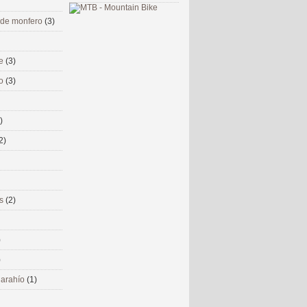
 de monfero
(3)
me
(3)
co
(3)
)
2)
ms
(2)
)
)
 narahío
(1)