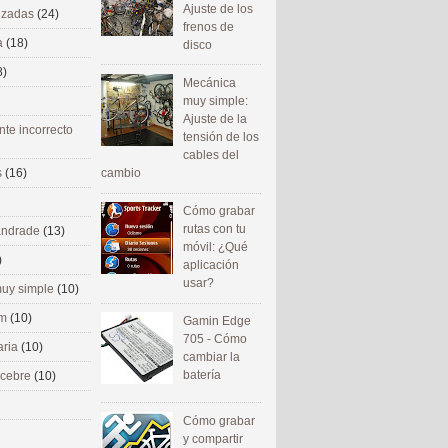
Ajuste de los
nizadas
(24)
frenos de
a
(18)
disco
8)
Mecánica
muy simple:
Ajuste de la
nte incorrecto
tensión de los
cables del
cambio
s
(16)
Cómo grabar
rutas con tu
 andrade
(13)
móvil: ¿Qué
)
aplicación
usar?
uy simple
(10)
om
(10)
Gamin Edge
705 - Cómo
aria
(10)
cambiar la
batería
ecebre
(10)
Cómo grabar
y compartir