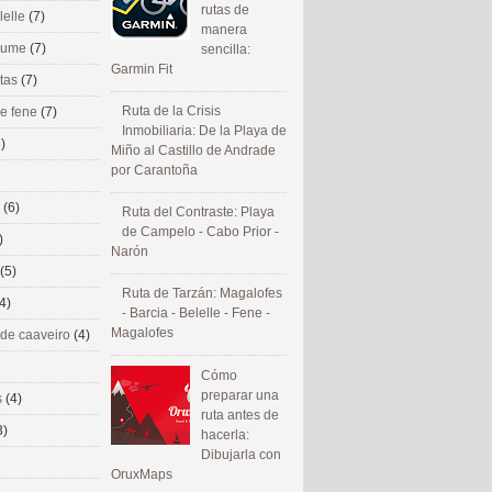
rutas de
lelle
(7)
manera
 eume
(7)
sencilla:
Garmin Fit
utas
(7)
Ruta de la Crisis
de fene
(7)
Inmobiliaria: De la Playa de
)
Miño al Castillo de Andrade
por Carantoña
s
(6)
Ruta del Contraste: Playa
de Campelo - Cabo Prior -
)
Narón
(5)
Ruta de Tarzán: Magalofes
4)
- Barcia - Belelle - Fene -
Magalofes
 de caaveiro
(4)
Cómo
preparar una
s
(4)
ruta antes de
3)
hacerla:
Dibujarla con
OruxMaps