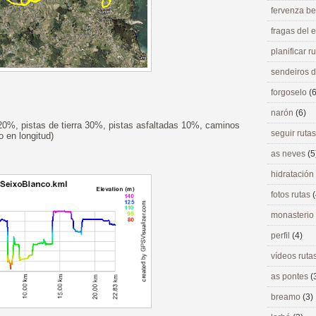
fervenza be
fragas del
planificar r
sendeiros 
forgoselo
(6
narón
(6)
20%, pistas de tierra 30%, pistas asfaltadas 10%, caminos
seguir ruta
 en longitud)
as neves
(5
hidratación
fotos rutas
(
monasterio
perfil
(4)
vídeos ruta
as pontes
(
breamo
(3)