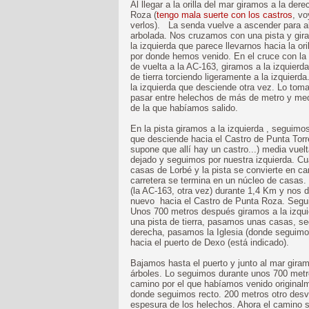
Al llegar a la orilla del mar giramos a la de
Roza (
tengo mala suerte con los castros
, v
verlos). La senda vuelve a ascender para al
arbolada. Nos cruzamos con una pista y gira
la izquierda que parece llevarnos hacia la o
por donde hemos venido. En el cruce con la 
de vuelta a la AC-163, giramos a la izquier
de tierra torciendo ligeramente a la izquier
la izquierda que desciende otra vez. Lo tom
pasar entre helechos de más de metro y medio
de la que habíamos salido.
En la pista giramos a la izquierda , seguim
que desciende hacia el Castro de Punta Torre
supone que allí hay un castro...) media vue
dejado y seguimos por nuestra izquierda. Cu
casas de Lorbé y la pista se convierte en ca
carretera se termina en un núcleo de casas.
(la AC-163, otra vez) durante 1,4 Km y nos 
nuevo hacia el Castro de Punta Roza. Segui
Unos 700 metros después giramos a la izqu
una pista de tierra, pasamos unas casas, s
derecha, pasamos la Iglesia (donde seguimos 
hacia el puerto de Dexo (está indicado).
Bajamos hasta el puerto y junto al mar giram
árboles. Lo seguimos durante unos 700 metro
camino por el que habíamos venido original
donde seguimos recto. 200 metros otro desv
espesura de los helechos. Ahora el camino s