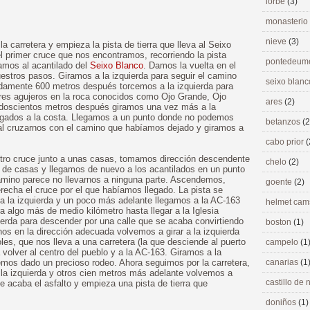
lorbé
(3)
monasterio
nieve
(3)
a carretera y empieza la pista de tierra que lleva al Seixo
l primer cruce que nos encontramos, recorriendo la pista
pontedeu
gamos al acantilado del
Seixo Blanco
. Damos la vuelta en el
stros pasos. Giramos a la izquierda para seguir el camino
seixo blan
damente 600 metros después torcemos a la izquierda para
tres agujeros en la roca conocidos como Ojo Grande, Ojo
ares
(2)
doscientos metros después giramos una vez más a la
 pegados a la costa. Llegamos a un punto donde no podemos
betanzos
(2
al cruzarnos con el camino que habíamos dejado y giramos a
cabo prior
(
tro cruce junto a unas casas, tomamos dirección descendente
chelo
(2)
 de casas y llegamos de nuevo a los acantilados en un punto
camino parece no llevarnos a ninguna parte. Ascendemos,
goente
(2)
echa el cruce por el que habíamos llegado. La pista se
 a la izquierda y un poco más adelante llegamos a la AC-163
helmet ca
 algo más de medio kilómetro hasta llegar a la Iglesia
erda para descender por una calle que se acaba convirtiendo
boston
(1)
nos en la dirección adecuada volvemos a girar a la izquierda
es, que nos lleva a una carretera (la que desciende al puerto
campelo
(1
volver al centro del pueblo y a la AC-163. Giramos a la
Hemos dado un precioso rodeo. Ahora seguimos por la carretera,
canarias
(1
 la izquierda y otros cien metros más adelante volvemos a
castillo de
 Se acaba el asfalto y empieza una pista de tierra que
doniños
(1)