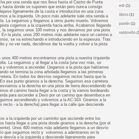
recha por una senda que nos lleva hasta el Castro de Punta
edr
(1)
oy hasta donde se suponen que están pero nunca consigo
ejarse ligeramente de la costa e introducirse en una zona
libros
(1)
mos a la izquierda. Un poco más adelante sale otra senda a
rilla. La seguimos y llegamos a otros punto muerto. Volvemos
pantín
(1)
pista cogemos a la izquierda hacia arriba. Acabamos llegando
da, la seguimos unos 100 metros y nos deviamos por una pista
valdoviño
(
da. En la pista, unos 200 metros más adelante nace un camino a
amos, se va estrechando e introduciendo en la espesura. Tras
 y no ver nada, decidimos dar la vuelta y volver a la pista
os unos 400 metros encontramos una pista a nuestra izquierda
lla. La seguimos y al llegar a la costa (una vez más, se
lta y volvemos a ascender. Llegamos a la pista que habíamos
ando se termina la zona arbolada llegamos a las primeras
rretera. En todos los desvíos seguimos rectos hasta que la
 En ese punto giramos a la derecha. Seguimos esa carretera
desviamos a la derecha en una pista de tierra descendiendo de
mos el camino hasta llegar a la costa y la vamos bordeando.
ierda para ascender a Dexo por un camino que desemboca en
eguimos ascendiendo y volvemos a la AC-163. Giramos a la
recto - a la derecha) para llegar a la calle que desciende
os a la izquierda por un caminito que asciende entre los
s hasta llegar a una pista donde giramos a la derecha (por el
mente). Unos 400 metros más adelante llegamos a un desvío
ío que seguimos recto y volvemos a adentrarnos en la
e desvía a la izquierda y desciende ligeramente para