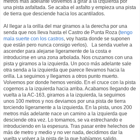
metros más adelante volvemos a girar a la izquierda por
una pista asfaltada. Se acaba el asfalto y empieza una pista
de tierra que desciende hacia los acantilados.
Al llegar a la orilla del mar giramos a la derecha por una
senda que nos lleva hasta el Castro de Punta Roza (
tengo
mala suerte con los castros
, voy hasta donde se suponen
que están pero nunca consigo verlos). La senda vuelve a
ascender para alejarse ligeramente de la costa e
introducirse en una zona arbolada. Nos cruzamos con una
pista y giramos a la izquierda. Un poco más adelante sale
otra senda a la izquierda que parece llevarnos hacia la
orilla. La seguimos y llegamos a otros punto muerto.
Volvemos por donde hemos venido. En el cruce con la pista
cogemos a la izquierda hacia arriba. Acabamos llegando de
vuelta a la AC-163, giramos a la izquierda, la seguimos
unos 100 metros y nos deviamos por una pista de tierra
torciendo ligeramente a la izquierda. En la pista, unos 200
metros más adelante nace un camino a la izquierda que
desciende otra vez. Lo tomamos, se va estrechando e
introduciendo en la espesura. Tras pasar entre helechos de
más de metro y medio y no ver nada, decidimos dar la
vuelta y volver a la pista de la que habíamos salido.