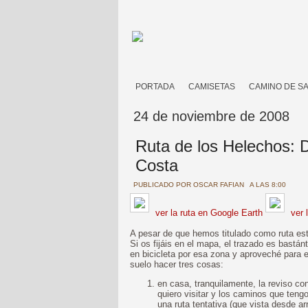
PORTADA
CAMISETAS
CAMINO DE S
24 de noviembre de 2008
Ruta de los Helechos: D
Costa
PUBLICADO POR
OSCAR FAFIAN
A LAS 8:00
ver la ruta en Google Earth
ver 
A pesar de que hemos titulado como ruta est
Si os fijáis en el mapa, el trazado es bastá
en bicicleta por esa zona y aproveché para 
suelo hacer tres cosas:
en casa, tranquilamente, la reviso c
quiero visitar y los caminos que teng
una ruta tentativa (que vista desde arr