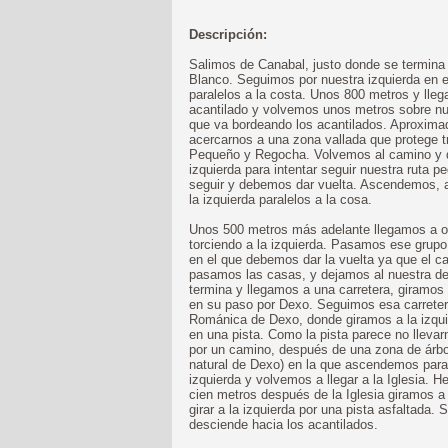
Descripción:
Salimos de Canabal, justo donde se termina l
Blanco. Seguimos por nuestra izquierda en e
paralelos a la costa. Unos 800 metros y lle
acantilado y volvemos unos metros sobre nue
que va bordeando los acantilados. Aproxima
acercarnos a una zona vallada que protege 
Pequeño y Regocha. Volvemos al camino y 
izquierda para intentar seguir nuestra ruta
seguir y debemos dar vuelta. Ascendemos, 
la izquierda paralelos a la cosa.
Unos 500 metros más adelante llegamos a o
torciendo a la izquierda. Pasamos ese grupo
en el que debemos dar la vuelta ya que el 
pasamos las casas, y dejamos al nuestra der
termina y llegamos a una carretera, giramos
en su paso por Dexo. Seguimos esa carretera
Románica de Dexo, donde giramos a la izqui
en una pista. Como la pista parece no llevar
por un camino, después de una zona de árbol
natural de Dexo) en la que ascendemos para 
izquierda y volvemos a llegar a la Iglesia. 
cien metros después de la Iglesia giramos a
girar a la izquierda por una pista asfaltada.
desciende hacia los acantilados.