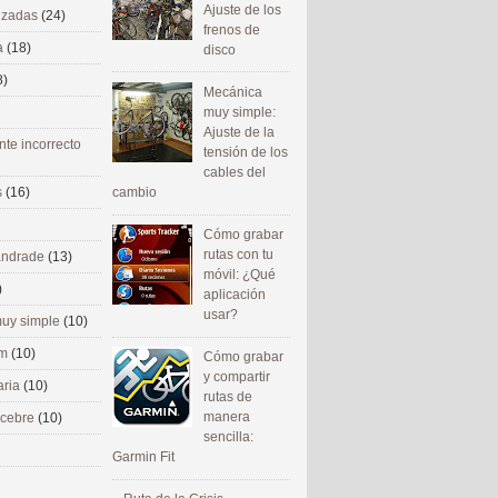
Ajuste de los
nizadas
(24)
frenos de
a
(18)
disco
8)
Mecánica
muy simple:
Ajuste de la
nte incorrecto
tensión de los
cables del
cambio
s
(16)
Cómo grabar
rutas con tu
 andrade
(13)
móvil: ¿Qué
)
aplicación
usar?
uy simple
(10)
om
(10)
Cómo grabar
y compartir
aria
(10)
rutas de
manera
ecebre
(10)
sencilla:
Garmin Fit