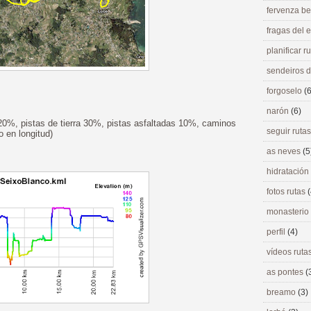
fervenza be
fragas del
planificar r
sendeiros 
forgoselo
(6
narón
(6)
20%, pistas de tierra 30%, pistas asfaltadas 10%, caminos
seguir ruta
 en longitud)
as neves
(5
hidratación
fotos rutas
(
monasterio
perfil
(4)
vídeos ruta
as pontes
(
breamo
(3)