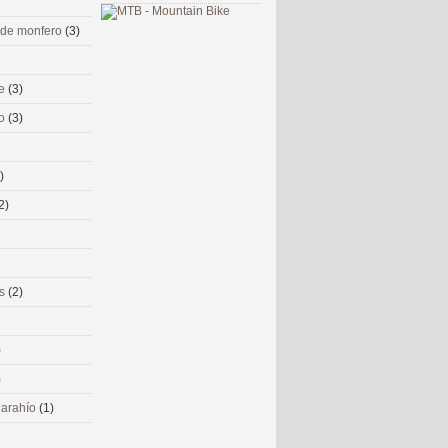
 de monfero
(3)
me
(3)
co
(3)
)
2)
ms
(2)
)
)
 narahío
(1)