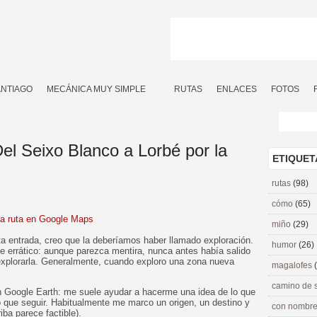
ANTIAGO
MECÁNICA MUY SIMPLE
RUTAS
ENLACES
FOTOS
el Seixo Blanco a Lorbé por la
ETIQUET
rutas
(98)
cómo
(65)
la ruta en Google Maps
miño
(29)
a entrada, creo que la deberíamos haber llamado exploración.
humor
(26)
nte errático: aunque parezca mentira, nunca antes había salido
explorarla. Generalmente, cuando exploro una zona nueva
magalofes
camino de 
on Google Earth: me suele ayudar a hacerme una idea de lo que
o que seguir. Habitualmente me marco un origen, un destino y
con nombre
iba parece factible).