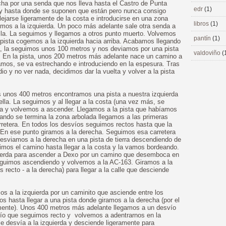
recha por una senda que nos lleva hasta el Castro de Punta
edr
(1)
oy hasta donde se suponen que están pero nunca consigo
ejarse ligeramente de la costa e introducirse en una zona
libros
(1)
mos a la izquierda. Un poco más adelante sale otra senda a
rilla. La seguimos y llegamos a otros punto muerto. Volvemos
pantín
(1)
pista cogemos a la izquierda hacia arriba. Acabamos llegando
da, la seguimos unos 100 metros y nos deviamos por una pista
valdoviño
(
da. En la pista, unos 200 metros más adelante nace un camino a
amos, se va estrechando e introduciendo en la espesura. Tras
 y no ver nada, decidimos dar la vuelta y volver a la pista
os unos 400 metros encontramos una pista a nuestra izquierda
lla. La seguimos y al llegar a la costa (una vez más, se
lta y volvemos a ascender. Llegamos a la pista que habíamos
ando se termina la zona arbolada llegamos a las primeras
rretera. En todos los desvíos seguimos rectos hasta que la
 En ese punto giramos a la derecha. Seguimos esa carretera
desviamos a la derecha en una pista de tierra descendiendo de
mos el camino hasta llegar a la costa y la vamos bordeando.
ierda para ascender a Dexo por un camino que desemboca en
eguimos ascendiendo y volvemos a la AC-163. Giramos a la
recto - a la derecha) para llegar a la calle que desciende
os a la izquierda por un caminito que asciende entre los
s hasta llegar a una pista donde giramos a la derecha (por el
mente). Unos 400 metros más adelante llegamos a un desvío
ío que seguimos recto y volvemos a adentrarnos en la
e desvía a la izquierda y desciende ligeramente para