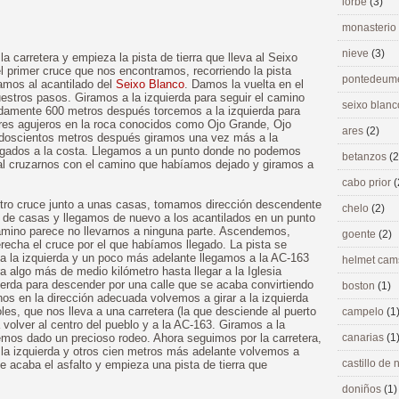
lorbé
(3)
monasterio
nieve
(3)
a carretera y empieza la pista de tierra que lleva al Seixo
l primer cruce que nos encontramos, recorriendo la pista
pontedeu
gamos al acantilado del
Seixo Blanco
. Damos la vuelta en el
stros pasos. Giramos a la izquierda para seguir el camino
seixo blan
damente 600 metros después torcemos a la izquierda para
tres agujeros en la roca conocidos como Ojo Grande, Ojo
ares
(2)
doscientos metros después giramos una vez más a la
 pegados a la costa. Llegamos a un punto donde no podemos
betanzos
(2
al cruzarnos con el camino que habíamos dejado y giramos a
cabo prior
(
tro cruce junto a unas casas, tomamos dirección descendente
chelo
(2)
 de casas y llegamos de nuevo a los acantilados en un punto
camino parece no llevarnos a ninguna parte. Ascendemos,
goente
(2)
echa el cruce por el que habíamos llegado. La pista se
 a la izquierda y un poco más adelante llegamos a la AC-163
helmet ca
 algo más de medio kilómetro hasta llegar a la Iglesia
erda para descender por una calle que se acaba convirtiendo
boston
(1)
nos en la dirección adecuada volvemos a girar a la izquierda
es, que nos lleva a una carretera (la que desciende al puerto
campelo
(1
volver al centro del pueblo y a la AC-163. Giramos a la
Hemos dado un precioso rodeo. Ahora seguimos por la carretera,
canarias
(1
 la izquierda y otros cien metros más adelante volvemos a
castillo de
 Se acaba el asfalto y empieza una pista de tierra que
doniños
(1)