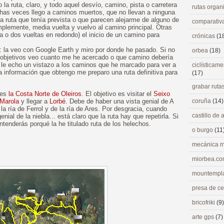
 la ruta, claro, y todo aquel desvío, camino, pista o carretera
rutas orga
chas veces llego a caminos muertos, que no llevan a ninguna
a ruta que tenía prevista o que parecen alejarme de alguno de
comparativ
mplemente, media vuelta y vuelvo al camino principal. Otras
o dos vueltas en redondo) el inicio de un camino para
crónicas
(1
a: la veo con Google Earth y miro por donde he pasado. Si no
orbea
(18)
 objetivos veo cuanto me he acercado o que camino debería
 le echo un vistazo a los caminos que he marcado para ver a
ciclísticame
 información que obtengo me preparo una ruta definitiva para
(17)
grabar ruta
 es
la Costa Norte de Oleiros
. El objetivo es visitar el
Seixo
 Marola
y llegar a
Lorbé
. Debe de haber una vista genial de A
coruña
(14)
a ría de Ferrol y de la ría de Ares. Por desgracia, cuando
castillo de
enial de la niebla... está claro que la ruta hay que repetirla. Si
ntenderás porqué la he titulado ruta de los helechos.
o burgo
(11
mecánica m
miorbea.c
mountempl
presa de c
bricofriki
(9)
arte gps
(7)