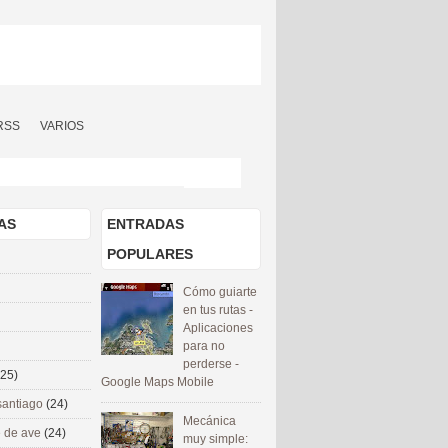
RSS
VARIOS
AS
ENTRADAS
POPULARES
Cómo guiarte
en tus rutas -
Aplicaciones
para no
perderse -
(25)
Google Maps Mobile
santiago
(24)
Mecánica
 de ave
(24)
muy simple: