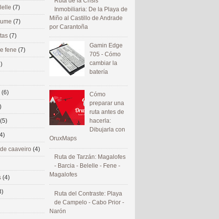
Ruta de la Crisis
lelle
(7)
Inmobiliaria: De la Playa de
Miño al Castillo de Andrade
 eume
(7)
por Carantoña
utas
(7)
Gamin Edge
de fene
(7)
705 - Cómo
cambiar la
)
batería
s
(6)
Cómo
preparar una
)
ruta antes de
(5)
hacerla:
Dibujarla con
4)
OruxMaps
 de caaveiro
(4)
Ruta de Tarzán: Magalofes
- Barcia - Belelle - Fene -
Magalofes
s
(4)
3)
Ruta del Contraste: Playa
de Campelo - Cabo Prior -
Narón