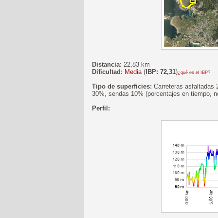
Distancia:
22,83 km
Dificultad:
Media
(
IBP: 72,31
)
¿qué es el IBP?
Tipo de superficies:
Carreteras asfaltadas 
30%, sendas 10% (porcentajes en tiempo, no
Perfil: