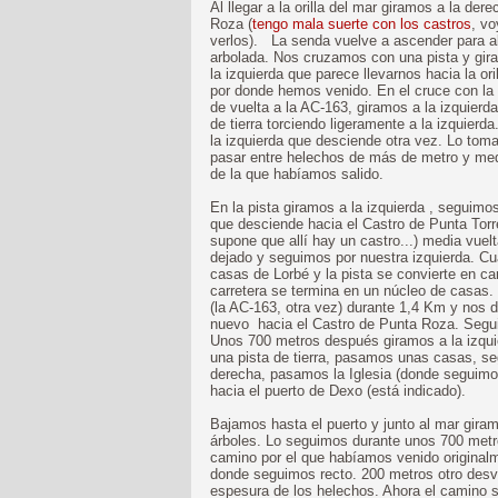
Al llegar a la orilla del mar giramos a la de
Roza (
tengo mala suerte con los castros
, v
verlos). La senda vuelve a ascender para al
arbolada. Nos cruzamos con una pista y gira
la izquierda que parece llevarnos hacia la o
por donde hemos venido. En el cruce con la 
de vuelta a la AC-163, giramos a la izquier
de tierra torciendo ligeramente a la izquier
la izquierda que desciende otra vez. Lo tom
pasar entre helechos de más de metro y medio
de la que habíamos salido.
En la pista giramos a la izquierda , seguim
que desciende hacia el Castro de Punta Torre
supone que allí hay un castro...) media vue
dejado y seguimos por nuestra izquierda. Cu
casas de Lorbé y la pista se convierte en ca
carretera se termina en un núcleo de casas.
(la AC-163, otra vez) durante 1,4 Km y nos 
nuevo hacia el Castro de Punta Roza. Segui
Unos 700 metros después giramos a la izqu
una pista de tierra, pasamos unas casas, s
derecha, pasamos la Iglesia (donde seguimos 
hacia el puerto de Dexo (está indicado).
Bajamos hasta el puerto y junto al mar giram
árboles. Lo seguimos durante unos 700 metro
camino por el que habíamos venido original
donde seguimos recto. 200 metros otro desv
espesura de los helechos. Ahora el camino s