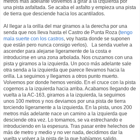
metros más adelante volvemos a girar a la izquierda por
una pista asfaltada. Se acaba el asfalto y empieza una pista
de tierra que desciende hacia los acantilados.
Al llegar a la orilla del mar giramos a la derecha por una
senda que nos lleva hasta el Castro de Punta Roza (
tengo
mala suerte con los castros
, voy hasta donde se suponen
que están pero nunca consigo verlos). La senda vuelve a
ascender para alejarse ligeramente de la costa e
introducirse en una zona arbolada. Nos cruzamos con una
pista y giramos a la izquierda. Un poco más adelante sale
otra senda a la izquierda que parece llevarnos hacia la
orilla. La seguimos y llegamos a otros punto muerto.
Volvemos por donde hemos venido. En el cruce con la pista
cogemos a la izquierda hacia arriba. Acabamos llegando de
vuelta a la AC-163, giramos a la izquierda, la seguimos
unos 100 metros y nos deviamos por una pista de tierra
torciendo ligeramente a la izquierda. En la pista, unos 200
metros más adelante nace un camino a la izquierda que
desciende otra vez. Lo tomamos, se va estrechando e
introduciendo en la espesura. Tras pasar entre helechos de
más de metro y medio y no ver nada, decidimos dar la
vuelta y volver a la pista de la que habíamos salido.