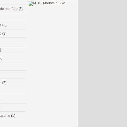
 de monfero
(3)
me
(3)
co
(3)
)
2)
ms
(2)
)
)
 narahío
(1)