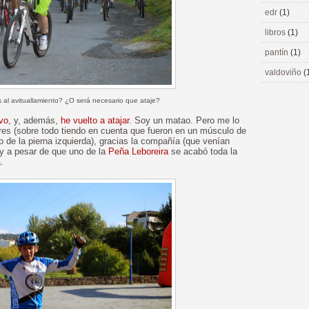
edr
(1)
libros
(1)
pantín
(1)
valdoviño
(
 al avituallamiento? ¿O será necesario que ataje?
ivo
, y, además,
he vuelto a atajar
. Soy un matao. Pero me lo
res (sobre todo tiendo en cuenta que fueron en un músculo de
o de la pierna izquierda), gracias la compañía (que venían
 y a pesar de que uno de la
Peña Leboreira
se acabó toda la
.