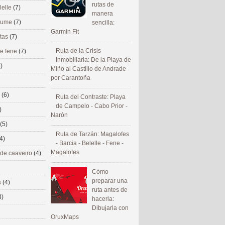
rutas de
lelle
(7)
manera
 eume
(7)
sencilla:
Garmin Fit
utas
(7)
Ruta de la Crisis
de fene
(7)
Inmobiliaria: De la Playa de
)
Miño al Castillo de Andrade
por Carantoña
s
(6)
Ruta del Contraste: Playa
de Campelo - Cabo Prior -
)
Narón
(5)
Ruta de Tarzán: Magalofes
4)
- Barcia - Belelle - Fene -
Magalofes
 de caaveiro
(4)
Cómo
preparar una
s
(4)
ruta antes de
3)
hacerla:
Dibujarla con
OruxMaps