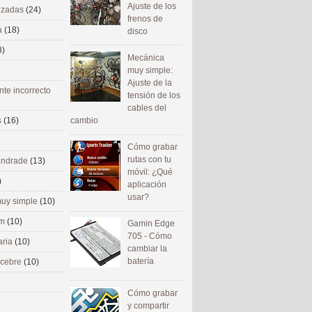
Ajuste de los
nizadas
(24)
frenos de
a
(18)
disco
8)
Mecánica
muy simple:
Ajuste de la
nte incorrecto
tensión de los
cables del
cambio
s
(16)
Cómo grabar
rutas con tu
 andrade
(13)
móvil: ¿Qué
)
aplicación
usar?
uy simple
(10)
om
(10)
Gamin Edge
705 - Cómo
aria
(10)
cambiar la
batería
ecebre
(10)
Cómo grabar
y compartir