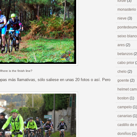
lorbé
(3)
monasterio
nieve
(3)
pontedeu
seixo blan
ares
(2)
betanzos
(2
cabo prior
(
Where is the finish line?
chelo
(2)
as más llamativas, sólo saliese en unas 20 fotos o así. Pero
goente
(2)
helmet ca
boston
(1)
campelo
(1
canarias
(1
castillo de
doniños
(1)