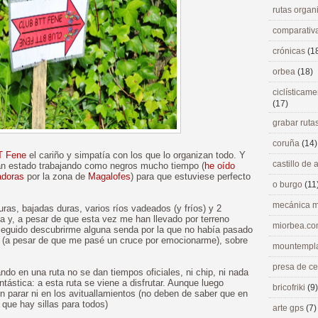
rutas orga
comparativ
crónicas
(1
orbea
(18)
ciclísticame
(17)
grabar ruta
coruña
(14)
T Fene
el cariño y simpatía con los que lo organizan todo. Y
castillo de
an estado trabajando como negros mucho tiempo (
he oído
adoras
por la zona de
Magalofes
) para que estuviese perfecto
o burgo
(11
mecánica m
ras, bajadas duras, varios ríos vadeados (y fríos) y 2
a y, a pesar de que esta vez me han llevado por terreno
miorbea.c
seguido descubrirme alguna senda por la que no había pasado
 (a pesar de que me pasé un cruce por emocionarme), sobre
mountempl
presa de c
ando en una ruta no se dan tiempos oficiales, ni chip, ni nada
ntástica: a esta ruta se viene a disfrutar. Aunque luego
bricofriki
(9)
n parar ni en los avituallamientos (no deben de saber que en
 que hay sillas para todos)
arte gps
(7)