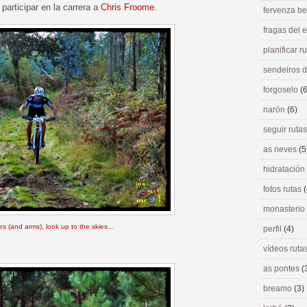
articipar en la carrera a
Chris Froome
.
fervenza be
fragas del
planificar r
sendeiros 
forgoselo
(6
narón
(6)
seguir ruta
as neves
(5
hidratación
fotos rutas
(
monasterio
s (and arms), look up to the skies
...
perfil
(4)
vídeos ruta
as pontes
(
breamo
(3)