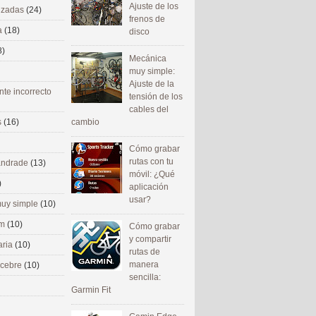
Ajuste de los
nizadas
(24)
frenos de
a
(18)
disco
8)
Mecánica
muy simple:
Ajuste de la
nte incorrecto
tensión de los
cables del
cambio
s
(16)
Cómo grabar
rutas con tu
 andrade
(13)
móvil: ¿Qué
)
aplicación
usar?
uy simple
(10)
om
(10)
Cómo grabar
y compartir
aria
(10)
rutas de
manera
ecebre
(10)
sencilla:
Garmin Fit