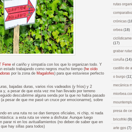
rutas orga
comparativ
crónicas
(1
orbea
(18)
ciclísticame
(17)
grabar ruta
coruña
(14)
T Fene
el cariño y simpatía con los que lo organizan todo. Y
castillo de
an estado trabajando como negros mucho tiempo (
he oído
adoras
por la zona de
Magalofes
) para que estuviese perfecto
o burgo
(11
mecánica m
ras, bajadas duras, varios ríos vadeados (y fríos) y 2
a y, a pesar de que esta vez me han llevado por terreno
miorbea.c
seguido descubrirme alguna senda por la que no había pasado
 (a pesar de que me pasé un cruce por emocionarme), sobre
mountempl
presa de c
ando en una ruta no se dan tiempos oficiales, ni chip, ni nada
ntástica: a esta ruta se viene a disfrutar. Aunque luego
bricofriki
(9)
n parar ni en los avituallamientos (no deben de saber que en
 que hay sillas para todos)
arte gps
(7)