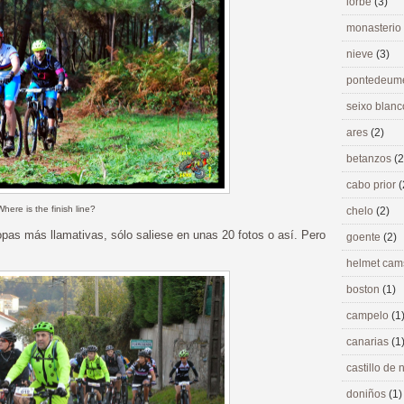
lorbé
(3)
monasterio
nieve
(3)
pontedeu
seixo blan
ares
(2)
betanzos
(2
cabo prior
(
Where is the finish line?
chelo
(2)
as más llamativas, sólo saliese en unas 20 fotos o así. Pero
goente
(2)
helmet ca
boston
(1)
campelo
(1
canarias
(1
castillo de
doniños
(1)