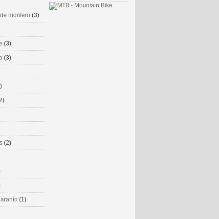
 de monfero
(3)
me
(3)
co
(3)
)
2)
ms
(2)
)
)
 narahío
(1)