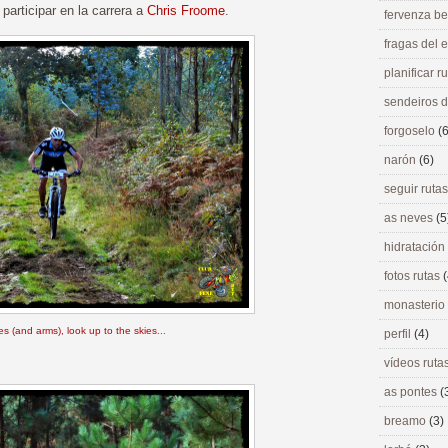
articipar en la carrera a
Chris Froome
.
fervenza be
fragas del
planificar r
sendeiros 
forgoselo
(6
narón
(6)
seguir ruta
as neves
(5
hidratación
fotos rutas
(
monasterio
s (and arms), look up to the skies
...
perfil
(4)
vídeos ruta
as pontes
(
breamo
(3)