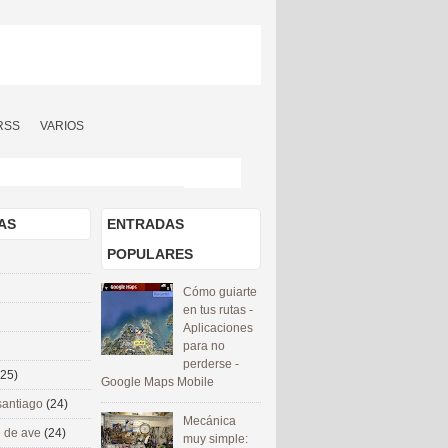
RSS
VARIOS
AS
ENTRADAS
POPULARES
Cómo guiarte
en tus rutas -
Aplicaciones
para no
perderse -
(25)
Google Maps Mobile
santiago
(24)
Mecánica
 de ave
(24)
muy simple: