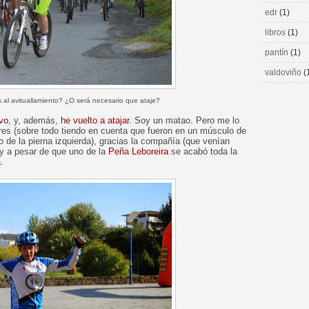
edr
(1)
libros
(1)
pantín
(1)
valdoviño
(
 al avituallamiento? ¿O será necesario que ataje?
ivo
, y, además,
he vuelto a atajar
. Soy un matao. Pero me lo
res (sobre todo tiendo en cuenta que fueron en un músculo de
o de la pierna izquierda), gracias la compañía (que venían
 y a pesar de que uno de la
Peña Leboreira
se acabó toda la
.