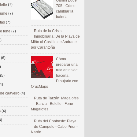
Gamin Edge
lelle
(7)
705 - Cómo
cambiar la
 eume
(7)
batería
utas
(7)
Ruta de la Crisis
de fene
(7)
Inmobiliaria: De la Playa de
)
Miño al Castillo de Andrade
por Carantoña
s
(6)
Cómo
preparar una
)
ruta antes de
(5)
hacerla:
Dibujarla con
4)
OruxMaps
 de caaveiro
(4)
Ruta de Tarzán: Magalofes
- Barcia - Belelle - Fene -
Magalofes
s
(4)
3)
Ruta del Contraste: Playa
de Campelo - Cabo Prior -
Narón