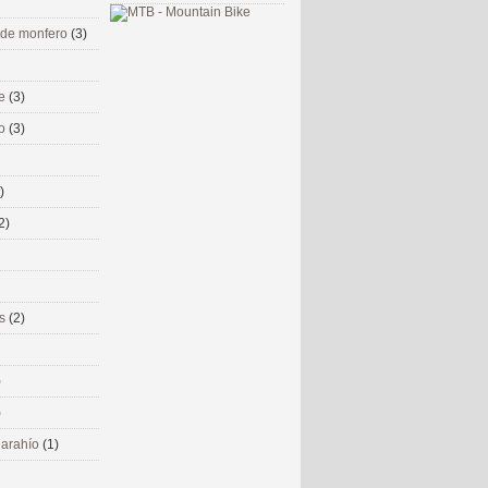
 de monfero
(3)
me
(3)
co
(3)
)
2)
ms
(2)
)
)
 narahío
(1)