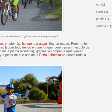
edr
(1)
libros
(1)
pantín
(1)
valdoviño
(
 al avituallamiento? ¿O será necesario que ataje?
ivo
, y, además,
he vuelto a atajar
. Soy un matao. Pero me lo
res (sobre todo tiendo en cuenta que fueron en un músculo de
o de la pierna izquierda), gracias la compañía (que venían
 y a pesar de que uno de la
Peña Leboreira
se acabó toda la
.