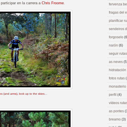
articipar en la carrera a
Chris Froome
.
fervenza be
fragas del
planificar r
sendeiros 
forgoselo
(6
narón
(6)
seguir ruta
as neves
(5
hidratación
fotos rutas
(
monasterio
s (and arms), look up to the skies
...
perfil
(4)
vídeos ruta
as pontes
(
breamo
(3)