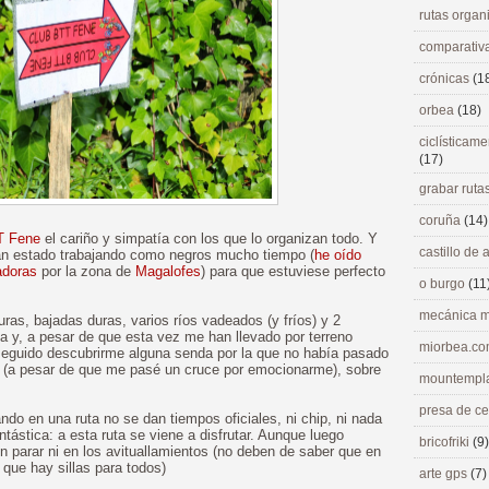
rutas orga
comparativ
crónicas
(1
orbea
(18)
ciclísticame
(17)
grabar ruta
coruña
(14)
T Fene
el cariño y simpatía con los que lo organizan todo. Y
castillo de
an estado trabajando como negros mucho tiempo (
he oído
adoras
por la zona de
Magalofes
) para que estuviese perfecto
o burgo
(11
mecánica m
ras, bajadas duras, varios ríos vadeados (y fríos) y 2
a y, a pesar de que esta vez me han llevado por terreno
miorbea.c
seguido descubrirme alguna senda por la que no había pasado
 (a pesar de que me pasé un cruce por emocionarme), sobre
mountempl
presa de c
ando en una ruta no se dan tiempos oficiales, ni chip, ni nada
ntástica: a esta ruta se viene a disfrutar. Aunque luego
bricofriki
(9)
n parar ni en los avituallamientos (no deben de saber que en
 que hay sillas para todos)
arte gps
(7)