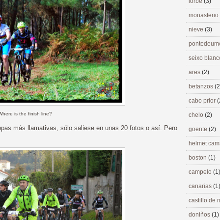
lorbé
(3)
monasterio
nieve
(3)
pontedeu
seixo blan
ares
(2)
betanzos
(2
cabo prior
(
Where is the finish line?
chelo
(2)
as más llamativas, sólo saliese en unas 20 fotos o así. Pero
goente
(2)
helmet ca
boston
(1)
campelo
(1
canarias
(1
castillo de
doniños
(1)