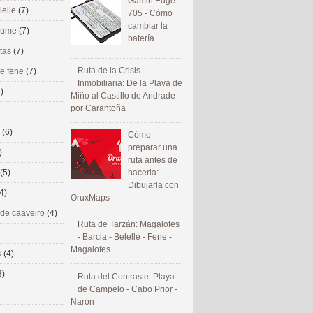
Gamin Edge
lelle
(7)
705 - Cómo
cambiar la
 eume
(7)
batería
utas
(7)
Ruta de la Crisis
de fene
(7)
Inmobiliaria: De la Playa de
)
Miño al Castillo de Andrade
por Carantoña
s
(6)
Cómo
preparar una
)
ruta antes de
(5)
hacerla:
Dibujarla con
4)
OruxMaps
 de caaveiro
(4)
Ruta de Tarzán: Magalofes
- Barcia - Belelle - Fene -
Magalofes
s
(4)
3)
Ruta del Contraste: Playa
de Campelo - Cabo Prior -
Narón