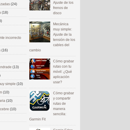
Ajuste de los
nizadas
(24)
frenos de
a
(18)
disco
8)
Mecánica
muy simple:
Ajuste de la
nte incorrecto
tensión de los
cables del
cambio
s
(16)
Cómo grabar
rutas con tu
 andrade
(13)
móvil: ¿Qué
)
aplicación
usar?
uy simple
(10)
om
(10)
Cómo grabar
y compartir
aria
(10)
rutas de
manera
ecebre
(10)
sencilla:
Garmin Fit