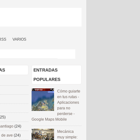
RSS
VARIOS
AS
ENTRADAS
POPULARES
Cómo guiarte
en tus rutas -
Aplicaciones
para no
perderse -
(25)
Google Maps Mobile
santiago
(24)
Mecánica
 de ave
(24)
muy simple: