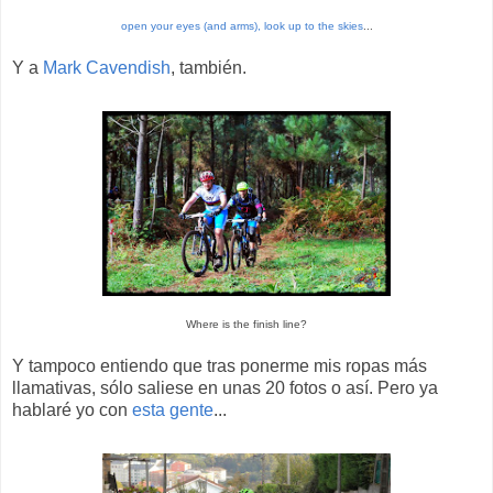
open your eyes (and arms), look up to the skies
...
Y a
Mark Cavendish
, también.
Where is the finish line?
Y tampoco entiendo que tras ponerme mis ropas más
llamativas, sólo saliese en unas 20 fotos o así. Pero ya
hablaré yo con
esta gente
...