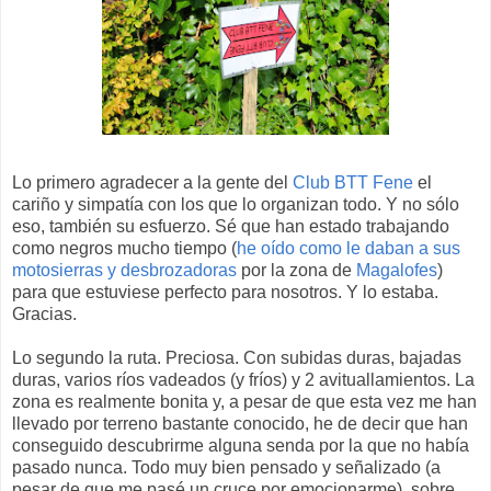
Lo primero agradecer a la gente del
Club BTT Fene
el
cariño y simpatía con los que lo organizan todo. Y no sólo
eso, también su esfuerzo. Sé que han estado trabajando
como negros mucho tiempo (
he oído como le daban a sus
motosierras y desbrozadoras
por la zona de
Magalofes
)
para que estuviese perfecto para nosotros. Y lo estaba.
Gracias.
Lo segundo la ruta. Preciosa. Con subidas duras, bajadas
duras, varios ríos vadeados (y fríos) y 2 avituallamientos. La
zona es realmente bonita y, a pesar de que esta vez me han
llevado por terreno bastante conocido, he de decir que han
conseguido descubrirme alguna senda por la que no había
pasado nunca. Todo muy bien pensado y señalizado (a
pesar de que me pasé un cruce por emocionarme), sobre