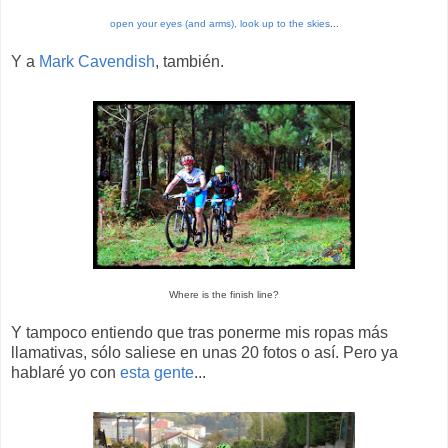
open your eyes (and arms), look up to the skies
...
Y a
Mark Cavendish
, también.
Where is the finish line?
Y tampoco entiendo que tras ponerme mis ropas más
llamativas, sólo saliese en unas 20 fotos o así. Pero ya
hablaré yo con
esta gente
...