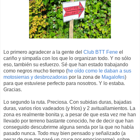
Lo primero agradecer a la gente del
Club BTT Fene
el
cariño y simpatía con los que lo organizan todo. Y no sólo
eso, también su esfuerzo. Sé que han estado trabajando
como negros mucho tiempo (
he oído como le daban a sus
motosierras y desbrozadoras
por la zona de
Magalofes
)
para que estuviese perfecto para nosotros. Y lo estaba.
Gracias.
Lo segundo la ruta. Preciosa. Con subidas duras, bajadas
duras, varios ríos vadeados (y fríos) y 2 avituallamientos. La
zona es realmente bonita y, a pesar de que esta vez me han
llevado por terreno bastante conocido, he de decir que han
conseguido descubrirme alguna senda por la que no había
pasado nunca. Todo muy bien pensado y señalizado (a
pesar de que me pasé un cruce por emocionarme), sobre