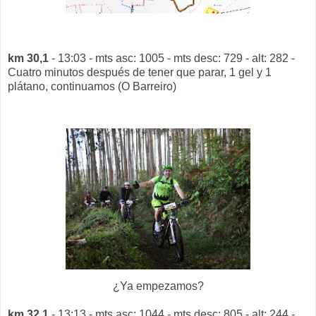
km 30,1
- 13:03 - mts asc: 1005 - mts desc: 729 - alt: 282 -
Cuatro minutos después de tener que parar, 1 gel y 1
plátano, continuamos (O Barreiro)
¿Ya empezamos?
km 32,1
- 13:13 - mts asc: 1044 - mts desc: 805 - alt: 244 -