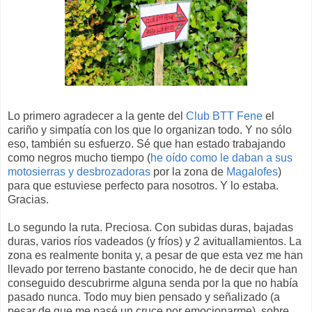
Lo primero agradecer a la gente del
Club BTT Fene
el
cariño y simpatía con los que lo organizan todo. Y no sólo
eso, también su esfuerzo. Sé que han estado trabajando
como negros mucho tiempo (
he oído como le daban a sus
motosierras y desbrozadoras
por la zona de
Magalofes
)
para que estuviese perfecto para nosotros. Y lo estaba.
Gracias.
Lo segundo la ruta. Preciosa. Con subidas duras, bajadas
duras, varios ríos vadeados (y fríos) y 2 avituallamientos. La
zona es realmente bonita y, a pesar de que esta vez me han
llevado por terreno bastante conocido, he de decir que han
conseguido descubrirme alguna senda por la que no había
pasado nunca. Todo muy bien pensado y señalizado (a
pesar de que me pasé un cruce por emocionarme), sobre