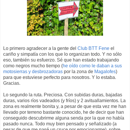
Lo primero agradecer a la gente del
Club BTT Fene
el
cariño y simpatía con los que lo organizan todo. Y no sólo
eso, también su esfuerzo. Sé que han estado trabajando
como negros mucho tiempo (
he oído como le daban a sus
motosierras y desbrozadoras
por la zona de
Magalofes
)
para que estuviese perfecto para nosotros. Y lo estaba.
Gracias.
Lo segundo la ruta. Preciosa. Con subidas duras, bajadas
duras, varios ríos vadeados (y fríos) y 2 avituallamientos. La
zona es realmente bonita y, a pesar de que esta vez me han
llevado por terreno bastante conocido, he de decir que han
conseguido descubrirme alguna senda por la que no había
pasado nunca. Todo muy bien pensado y señalizado (a
pesar de que me pasé un cruce por emocionarme), sobre