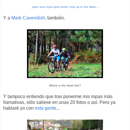
open your eyes (and arms), look up to the skies
...
Y a
Mark Cavendish
, también.
Where is the finish line?
Y tampoco entiendo que tras ponerme mis ropas más
llamativas, sólo saliese en unas 20 fotos o así. Pero ya
hablaré yo con
esta gente
...