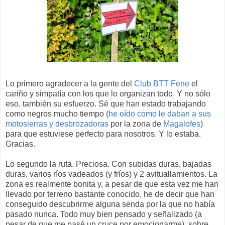
Lo primero agradecer a la gente del
Club BTT Fene
el
cariño y simpatía con los que lo organizan todo. Y no sólo
eso, también su esfuerzo. Sé que han estado trabajando
como negros mucho tiempo (
he oído como le daban a sus
motosierras y desbrozadoras
por la zona de
Magalofes
)
para que estuviese perfecto para nosotros. Y lo estaba.
Gracias.
Lo segundo la ruta. Preciosa. Con subidas duras, bajadas
duras, varios ríos vadeados (y fríos) y 2 avituallamientos. La
zona es realmente bonita y, a pesar de que esta vez me han
llevado por terreno bastante conocido, he de decir que han
conseguido descubrirme alguna senda por la que no había
pasado nunca. Todo muy bien pensado y señalizado (a
pesar de que me pasé un cruce por emocionarme), sobre