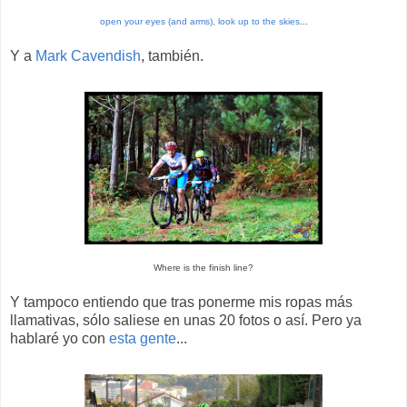
open your eyes (and arms), look up to the skies
...
Y a
Mark Cavendish
, también.
Where is the finish line?
Y tampoco entiendo que tras ponerme mis ropas más
llamativas, sólo saliese en unas 20 fotos o así. Pero ya
hablaré yo con
esta gente
...