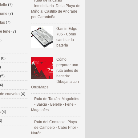
Ruta de la Crisis
lelle
(7)
Inmobiliaria: De la Playa de
Miño al Castillo de Andrade
 eume
(7)
por Carantoña
utas
(7)
Gamin Edge
de fene
(7)
705 - Cómo
cambiar la
)
batería
s
(6)
Cómo
preparar una
)
ruta antes de
(5)
hacerla:
Dibujarla con
4)
OruxMaps
 de caaveiro
(4)
Ruta de Tarzán: Magalofes
- Barcia - Belelle - Fene -
Magalofes
s
(4)
3)
Ruta del Contraste: Playa
de Campelo - Cabo Prior -
Narón