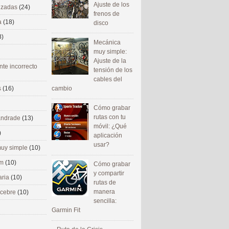
Ajuste de los
nizadas
(24)
frenos de
a
(18)
disco
8)
Mecánica
muy simple:
Ajuste de la
nte incorrecto
tensión de los
cables del
cambio
s
(16)
Cómo grabar
rutas con tu
 andrade
(13)
móvil: ¿Qué
)
aplicación
usar?
uy simple
(10)
om
(10)
Cómo grabar
y compartir
aria
(10)
rutas de
manera
ecebre
(10)
sencilla:
Garmin Fit