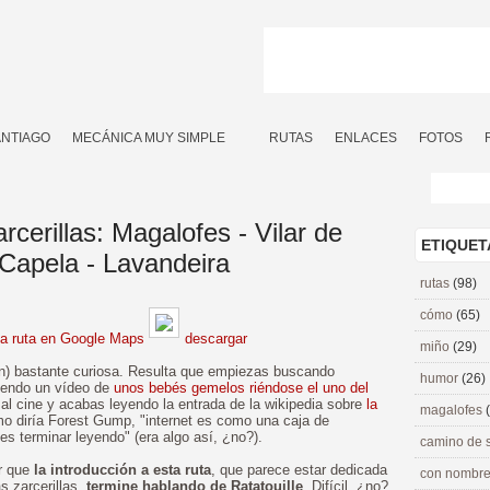
ANTIAGO
MECÁNICA MUY SIMPLE
RUTAS
ENLACES
FOTOS
cerillas: Magalofes - Vilar de
ETIQUET
 Capela - Lavandeira
rutas
(98)
cómo
(65)
la ruta en Google Maps
descargar
miño
(29)
ión) bastante curiosa. Resulta que empiezas buscando
humor
(26)
iendo un vídeo de
unos bebés gemelos riéndose el uno del
al cine y acabas leyendo la entrada de la wikipedia sobre
la
magalofes
o diría Forest Gump, "internet es como una caja de
 terminar leyendo" (era algo así, ¿no?).
camino de 
ar que
la introducción a esta ruta
, que parece estar dedicada
con nombre
s zarcerillas,
termine hablando de Ratatouille
. Difícil, ¿no?