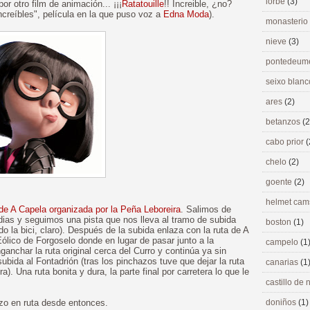
lorbé
(3)
 otro film de animación... ¡¡¡
Ratatouille
!! Increible, ¿no?
Increíbles", película en la que puso voz a
Edna Moda
).
monasterio
nieve
(3)
pontedeu
seixo blan
ares
(2)
betanzos
(2
cabo prior
(
chelo
(2)
goente
(2)
helmet ca
 de A Capela organizada por la Peña Leboreira
. Salimos de
ias y seguimos una pista que nos lleva al tramo de subida
boston
(1)
la bici, claro). Después de la subida enlaza con la ruta de A
Eólico de Forgoselo donde en lugar de pasar junto a la
campelo
(1
nchar la ruta original cerca del Curro y continúa ya sin
subida al Fontadrión (tras los pinchazos tuve que dejar la ruta
canarias
(1
. Una ruta bonita y dura, la parte final por carretera lo que le
castillo de
azo en ruta desde entonces.
doniños
(1)