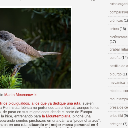
rutas orga
comparativ
crónicas
(1
orbea
(18)
ciclísticame
(17)
grabar ruta
coruña
(14)
castillo de
o burgo
(11
mecánica m
miorbea.c
 de
Martin Mecnarowski
mountempl
dillos piquigualdos, a los que ya dediqué una ruta
, suelen
La Península Ibérica no pertenece a su hábitat, aunque te los
presa de c
, de paso en sus migraciones desde el norte de Europa.
bricofriki
(9)
e la hice, entrenando para
la Mountemplaria
, pinché una
 reparando sendos pinchazos en una cámara "propinchanzos".
arte gps
(7)
hazos en una ruta
situando mi mejor marca personal en 4