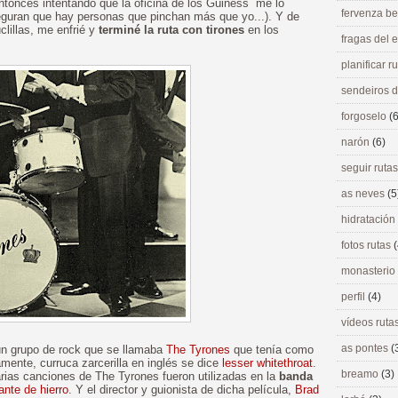
ntonces intentando que la oficina de los Guiness me lo
fervenza be
guran que hay personas que pinchan más que yo...). Y de
clillas, me enfrié y
terminé la ruta con tirones
en los
fragas del
planificar r
sendeiros 
forgoselo
(6
narón
(6)
seguir ruta
as neves
(5
hidratación
fotos rutas
(
monasterio
perfil
(4)
vídeos ruta
as pontes
(
 un grupo de rock que se llamaba
The Tyrones
que tenía como
mente, curruca zarcerilla en inglés se dice
lesser whitethroat
.
breamo
(3)
arias canciones de The Tyrones fueron utilizadas en la
banda
ante de hierro
. Y el director y guionista de dicha película,
Brad