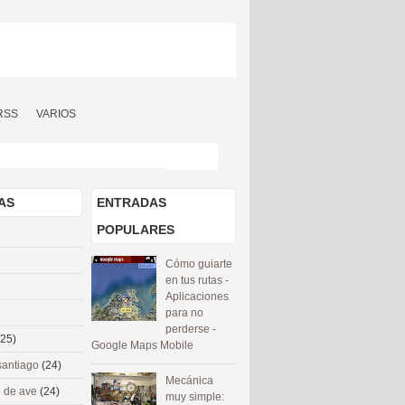
RSS
VARIOS
AS
ENTRADAS
POPULARES
Cómo guiarte
en tus rutas -
Aplicaciones
para no
perderse -
(25)
Google Maps Mobile
santiago
(24)
Mecánica
 de ave
(24)
muy simple: