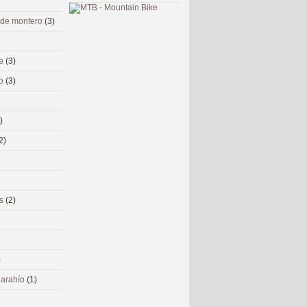
 de monfero
(3)
me
(3)
co
(3)
)
2)
ms
(2)
)
)
 narahío
(1)