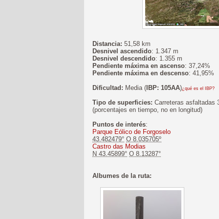
Distancia:
51,58 km
Desnivel ascendido
: 1.347 m
Desnivel descendido
: 1.355 m
Pendiente máxima en ascenso
: 37,24%
Pendiente máxima en descenso
: 41,95%
Dificultad:
Media (
IBP: 105AA
)
¿qué es el IBP?
Tipo de superficies:
Carreteras asfaltadas
(porcentajes en tiempo, no en longitud)
Puntos de interés
:
Parque Eólico de Forgoselo
43.482479°
O 8.035705º
Castro das Modias
N 43.45899°
O 8.13287°
Albumes de la ruta: