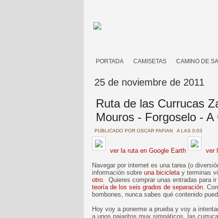
PORTADA
CAMISETAS
CAMINO DE S
25 de noviembre de 2011
Ruta de las Currucas Zar
Mouros - Forgoselo - A
PUBLICADO POR
OSCAR FAFIAN
A LAS 0:03
ver la ruta en Google Earth
ver 
Navegar por internet es una tarea (o divers
información sobre
una bicicleta
y terminas v
otro
. Quieres comprar unas entradas para ir 
teoría de los seis grados de separación
. Com
bombones, nunca sabes qué contenido puedes
Hoy voy a ponerme a prueba y voy a intent
a unos pajaritos muy simpáticos, las curruca