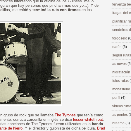
ntonces intentando que la oficina de los Guiness me lo
fervenza be
guran que hay personas que pinchan más que yo...). Y de
clillas, me enfrié y
terminé la ruta con tirones
en los
fragas del
planificar r
sendeiros 
forgoselo
(6
narón
(6)
seguir ruta
as neves
(5
hidratación
fotos rutas
(
monasterio
perfil
(4)
vídeos ruta
as pontes
(
 un grupo de rock que se llamaba
The Tyrones
que tenía como
mente, curruca zarcerilla en inglés se dice
lesser whitethroat
.
breamo
(3)
arias canciones de The Tyrones fueron utilizadas en la
banda
ante de hierro
. Y el director y guionista de dicha película,
Brad