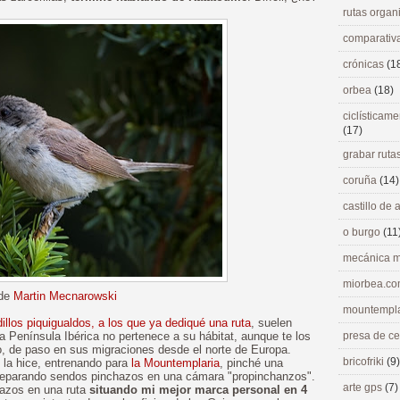
rutas orga
comparativ
crónicas
(1
orbea
(18)
ciclísticame
(17)
grabar ruta
coruña
(14)
castillo de
o burgo
(11
mecánica m
miorbea.c
 de
Martin Mecnarowski
mountempl
dillos piquigualdos, a los que ya dediqué una ruta
, suelen
La Península Ibérica no pertenece a su hábitat, aunque te los
presa de c
, de paso en sus migraciones desde el norte de Europa.
bricofriki
(9)
e la hice, entrenando para
la Mountemplaria
, pinché una
 reparando sendos pinchazos en una cámara "propinchanzos".
arte gps
(7)
hazos en una ruta
situando mi mejor marca personal en 4