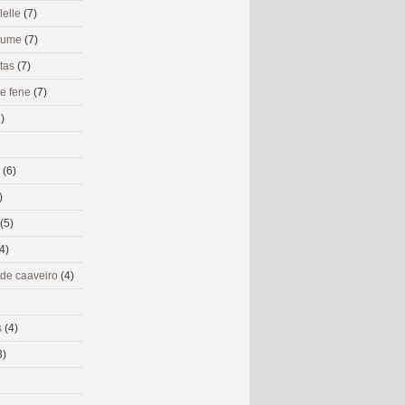
lelle
(7)
 eume
(7)
utas
(7)
de fene
(7)
)
s
(6)
)
(5)
4)
 de caaveiro
(4)
s
(4)
3)