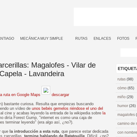
ANTIAGO
MECÁNICA MUY SIMPLE
RUTAS
ENLACES
FOTOS
cerillas: Magalofes - Vilar de
ETIQUET
 Capela - Lavandeira
rutas
(98)
cómo
(65)
la ruta en Google Maps
descargar
miño
(29)
ión) bastante curiosa. Resulta que empiezas buscando
humor
(26)
iendo un vídeo de
unos bebés gemelos riéndose el uno del
al cine y acabas leyendo la entrada de la wikipedia sobre
la
magalofes
o diría Forest Gump, "internet es como una caja de
 terminar leyendo" (era algo así, ¿no?).
camino de 
ar que
la introducción a esta ruta
, que parece estar dedicada
con nombre
s zarcerillas,
termine hablando de Ratatouille
. Difícil, ¿no?