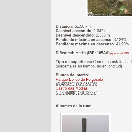
Distancia:
51,58 km
Desnivel ascendido
: 1.347 m
Desnivel descendido
: 1.355 m
Pendiente máxima en ascenso
: 37,24%
Pendiente máxima en descenso
: 41,95%
Dificultad:
Media (
IBP: 105AA
)
¿qué es el IBP?
Tipo de superficies:
Carreteras asfaltadas
(porcentajes en tiempo, no en longitud)
Puntos de interés
:
Parque Eólico de Forgoselo
43.482479°
O 8.035705º
Castro das Modias
N 43.45899°
O 8.13287°
Albumes de la ruta: