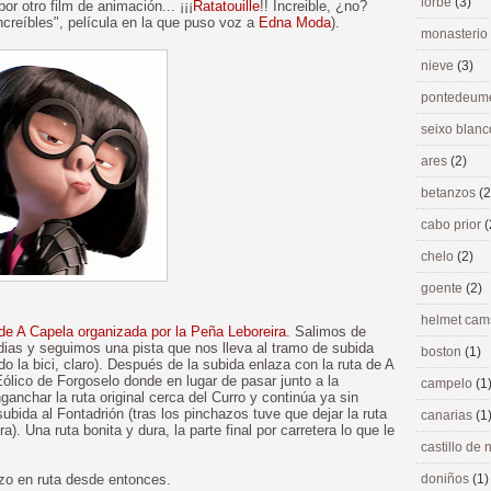
lorbé
(3)
 otro film de animación... ¡¡¡
Ratatouille
!! Increible, ¿no?
Increíbles", película en la que puso voz a
Edna Moda
).
monasterio
nieve
(3)
pontedeu
seixo blan
ares
(2)
betanzos
(2
cabo prior
(
chelo
(2)
goente
(2)
helmet ca
 de A Capela organizada por la Peña Leboreira
. Salimos de
ias y seguimos una pista que nos lleva al tramo de subida
boston
(1)
la bici, claro). Después de la subida enlaza con la ruta de A
Eólico de Forgoselo donde en lugar de pasar junto a la
campelo
(1
nchar la ruta original cerca del Curro y continúa ya sin
subida al Fontadrión (tras los pinchazos tuve que dejar la ruta
canarias
(1
. Una ruta bonita y dura, la parte final por carretera lo que le
castillo de
azo en ruta desde entonces.
doniños
(1)