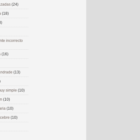
nizadas
(24)
a
(18)
8)
nte incorrecto
s
(16)
 andrade
(13)
)
uy simple
(10)
om
(10)
aria
(10)
ecebre
(10)