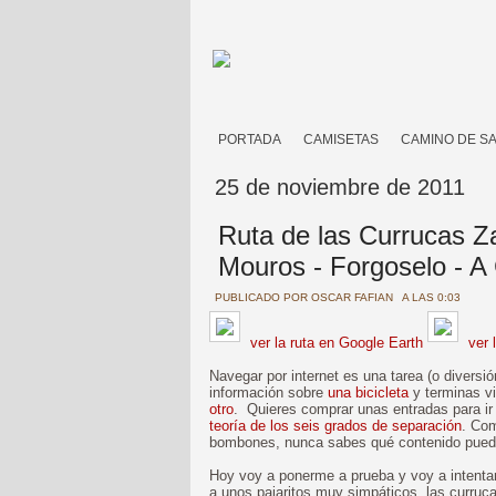
PORTADA
CAMISETAS
CAMINO DE S
25 de noviembre de 2011
Ruta de las Currucas Zar
Mouros - Forgoselo - A
PUBLICADO POR
OSCAR FAFIAN
A LAS 0:03
ver la ruta en Google Earth
ver 
Navegar por internet es una tarea (o divers
información sobre
una bicicleta
y terminas v
otro
. Quieres comprar unas entradas para ir 
teoría de los seis grados de separación
. Com
bombones, nunca sabes qué contenido puedes
Hoy voy a ponerme a prueba y voy a intent
a unos pajaritos muy simpáticos, las curruca