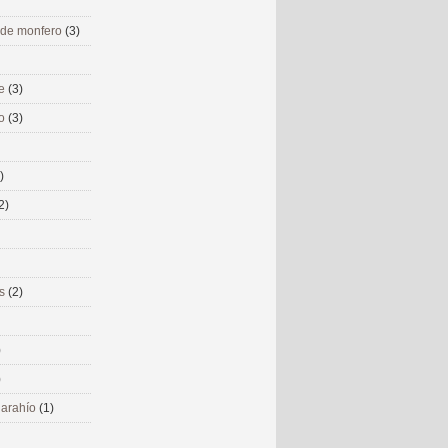
 de monfero
(3)
me
(3)
co
(3)
)
2)
ms
(2)
)
)
 narahío
(1)