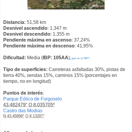
Distancia:
51,58 km
Desnivel ascendido
: 1.347 m
Desnivel descendido
: 1.355 m
Pendiente máxima en ascenso
: 37,24%
Pendiente máxima en descenso
: 41,95%
Dificultad:
Media (
IBP: 105AA
)
¿qué es el IBP?
Tipo de superficies:
Carreteras asfaltadas 30%, pistas de
tierra 40%, sendas 15%, caminos 15% (porcentajes en
tiempo, no en longitud)
Puntos de interés
:
Parque Eólico de Forgoselo
43.482479°
O 8.035705º
Castro das Modias
N 43.45899°
O 8.13287°