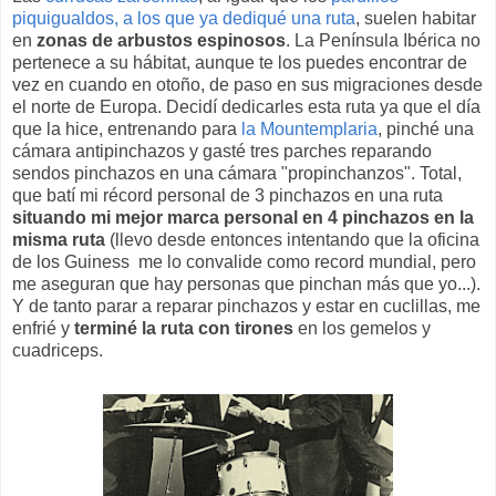
piquigualdos, a los que ya dediqué una ruta
, suelen habitar
en
zonas de arbustos espinosos
. La Península Ibérica no
pertenece a su hábitat, aunque te los puedes encontrar de
vez en cuando en otoño, de paso en sus migraciones desde
el norte de Europa. Decidí dedicarles esta ruta ya que el día
que la hice, entrenando para
la Mountemplaria
, pinché una
cámara antipinchazos y gasté tres parches reparando
sendos pinchazos en una cámara "propinchanzos". Total,
que batí mi récord personal de 3 pinchazos en una ruta
situando mi mejor marca personal en 4 pinchazos en la
misma ruta
(llevo desde entonces intentando que la oficina
de los Guiness me lo convalide como record mundial, pero
me aseguran que hay personas que pinchan más que yo...).
Y de tanto parar a reparar pinchazos y estar en cuclillas, me
enfrié y
terminé la ruta con tirones
en los gemelos y
cuadriceps.