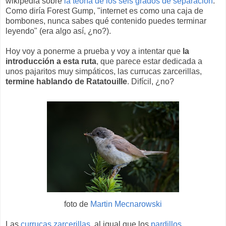
wikipedia sobre
la teoría de los seis grados de separación
.
Como diría Forest Gump, "internet es como una caja de
bombones, nunca sabes qué contenido puedes terminar
leyendo" (era algo así, ¿no?).
Hoy voy a ponerme a prueba y voy a intentar que
la
introducción a esta ruta
, que parece estar dedicada a
unos pajaritos muy simpáticos, las currucas zarcerillas,
termine hablando de Ratatouille
. Difícil, ¿no?
foto de
Martin Mecnarowski
Las
currucas zarcerillas
, al igual que los
pardillos