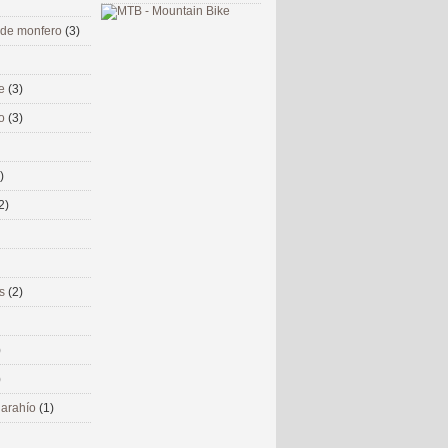
 de monfero
(3)
me
(3)
co
(3)
)
2)
ms
(2)
)
)
 narahío
(1)