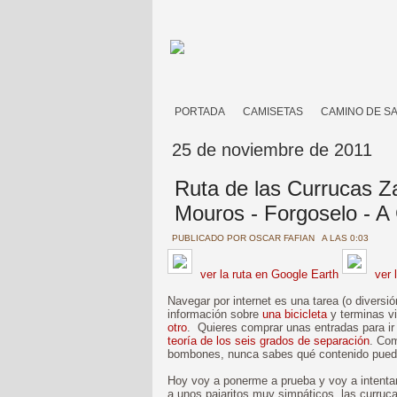
PORTADA
CAMISETAS
CAMINO DE S
25 de noviembre de 2011
Ruta de las Currucas Zar
Mouros - Forgoselo - A
PUBLICADO POR
OSCAR FAFIAN
A LAS 0:03
ver la ruta en Google Earth
ver 
Navegar por internet es una tarea (o divers
información sobre
una bicicleta
y terminas v
otro
. Quieres comprar unas entradas para ir 
teoría de los seis grados de separación
. Com
bombones, nunca sabes qué contenido puedes
Hoy voy a ponerme a prueba y voy a intent
a unos pajaritos muy simpáticos, las curruca