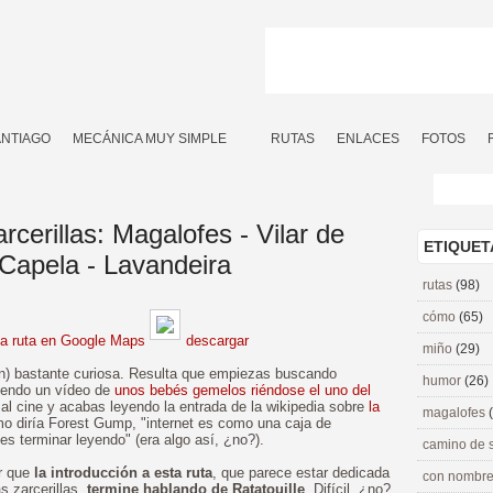
ANTIAGO
MECÁNICA MUY SIMPLE
RUTAS
ENLACES
FOTOS
cerillas: Magalofes - Vilar de
ETIQUET
 Capela - Lavandeira
rutas
(98)
cómo
(65)
la ruta en Google Maps
descargar
miño
(29)
ión) bastante curiosa. Resulta que empiezas buscando
humor
(26)
iendo un vídeo de
unos bebés gemelos riéndose el uno del
al cine y acabas leyendo la entrada de la wikipedia sobre
la
magalofes
o diría Forest Gump, "internet es como una caja de
 terminar leyendo" (era algo así, ¿no?).
camino de 
ar que
la introducción a esta ruta
, que parece estar dedicada
con nombre
s zarcerillas,
termine hablando de Ratatouille
. Difícil, ¿no?