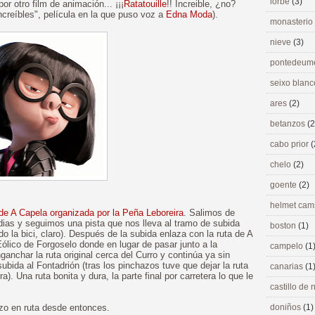
lorbé
(3)
 otro film de animación... ¡¡¡
Ratatouille
!! Increible, ¿no?
Increíbles", película en la que puso voz a
Edna Moda
).
monasterio
nieve
(3)
pontedeu
seixo blan
ares
(2)
betanzos
(2
cabo prior
(
chelo
(2)
goente
(2)
helmet ca
 de A Capela organizada por la Peña Leboreira
. Salimos de
ias y seguimos una pista que nos lleva al tramo de subida
boston
(1)
la bici, claro). Después de la subida enlaza con la ruta de A
Eólico de Forgoselo donde en lugar de pasar junto a la
campelo
(1
nchar la ruta original cerca del Curro y continúa ya sin
subida al Fontadrión (tras los pinchazos tuve que dejar la ruta
canarias
(1
. Una ruta bonita y dura, la parte final por carretera lo que le
castillo de
azo en ruta desde entonces.
doniños
(1)