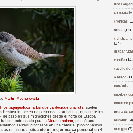
rutas orga
comparativ
crónicas
(1
orbea
(18)
ciclísticame
(17)
grabar ruta
coruña
(14)
castillo de
o burgo
(11
mecánica m
miorbea.c
 de
Martin Mecnarowski
mountempl
dillos piquigualdos, a los que ya dediqué una ruta
, suelen
La Península Ibérica no pertenece a su hábitat, aunque te los
presa de c
, de paso en sus migraciones desde el norte de Europa.
bricofriki
(9)
e la hice, entrenando para
la Mountemplaria
, pinché una
 reparando sendos pinchazos en una cámara "propinchanzos".
arte gps
(7)
hazos en una ruta
situando mi mejor marca personal en 4