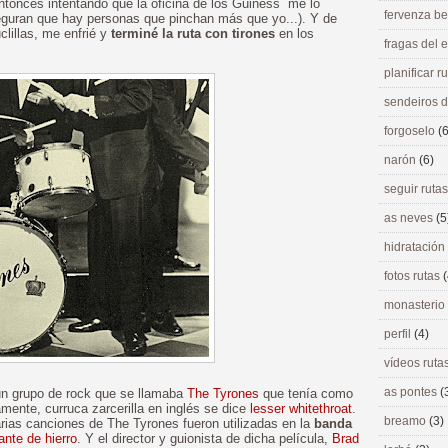
ntonces intentando que la oficina de los Guiness me lo
fervenza be
guran que hay personas que pinchan más que yo...). Y de
clillas, me enfrié y
terminé la ruta con tirones
en los
fragas del
planificar r
sendeiros 
forgoselo
(6
narón
(6)
seguir ruta
as neves
(5
hidratación
fotos rutas
(
monasterio
perfil
(4)
vídeos ruta
as pontes
(
 un grupo de rock que se llamaba
The Tyrones
que tenía como
mente, curruca zarcerilla en inglés se dice
lesser whitethroat
.
breamo
(3)
arias canciones de The Tyrones fueron utilizadas en la
banda
ante de hierro
. Y el director y guionista de dicha película,
Brad