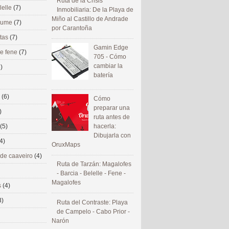
Ruta de la Crisis
lelle
(7)
Inmobiliaria: De la Playa de
Miño al Castillo de Andrade
 eume
(7)
por Carantoña
utas
(7)
Gamin Edge
de fene
(7)
705 - Cómo
cambiar la
)
batería
s
(6)
Cómo
preparar una
)
ruta antes de
(5)
hacerla:
Dibujarla con
4)
OruxMaps
 de caaveiro
(4)
Ruta de Tarzán: Magalofes
- Barcia - Belelle - Fene -
Magalofes
s
(4)
3)
Ruta del Contraste: Playa
de Campelo - Cabo Prior -
Narón