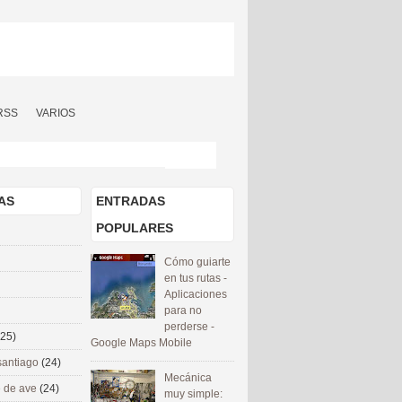
RSS
VARIOS
AS
ENTRADAS
POPULARES
Cómo guiarte
en tus rutas -
Aplicaciones
para no
perderse -
(25)
Google Maps Mobile
santiago
(24)
Mecánica
 de ave
(24)
muy simple: