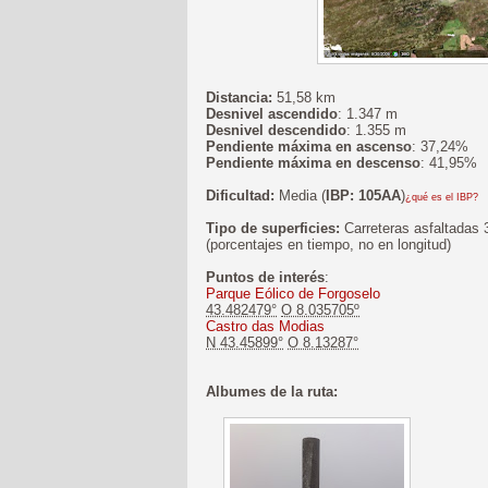
Distancia:
51,58 km
Desnivel ascendido
: 1.347 m
Desnivel descendido
: 1.355 m
Pendiente máxima en ascenso
: 37,24%
Pendiente máxima en descenso
: 41,95%
Dificultad:
Media (
IBP: 105AA
)
¿qué es el IBP?
Tipo de superficies:
Carreteras asfaltadas
(porcentajes en tiempo, no en longitud)
Puntos de interés
:
Parque Eólico de Forgoselo
43.482479°
O 8.035705º
Castro das Modias
N 43.45899°
O 8.13287°
Albumes de la ruta: