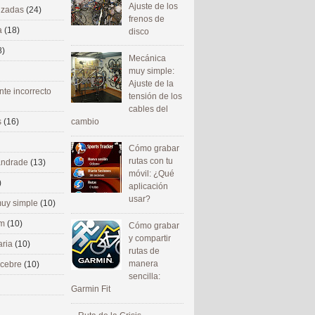
Ajuste de los
nizadas
(24)
frenos de
a
(18)
disco
8)
Mecánica
muy simple:
Ajuste de la
nte incorrecto
tensión de los
cables del
cambio
s
(16)
Cómo grabar
rutas con tu
 andrade
(13)
móvil: ¿Qué
)
aplicación
usar?
uy simple
(10)
om
(10)
Cómo grabar
y compartir
aria
(10)
rutas de
manera
ecebre
(10)
sencilla:
Garmin Fit