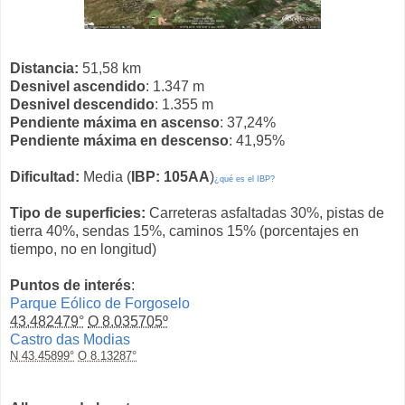
Distancia:
51,58 km
Desnivel ascendido
: 1.347 m
Desnivel descendido
: 1.355 m
Pendiente máxima en ascenso
: 37,24%
Pendiente máxima en descenso
: 41,95%
Dificultad:
Media (
IBP: 105AA
)
¿qué es el IBP?
Tipo de superficies:
Carreteras asfaltadas 30%, pistas de
tierra 40%, sendas 15%, caminos 15% (porcentajes en
tiempo, no en longitud)
Puntos de interés
:
Parque Eólico de Forgoselo
43.482479°
O 8.035705º
Castro das Modias
N 43.45899°
O 8.13287°