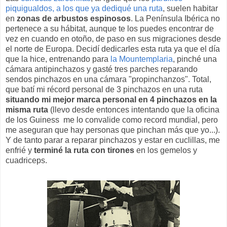
piquigualdos, a los que ya dediqué una ruta
, suelen habitar
en
zonas de arbustos espinosos
. La Península Ibérica no
pertenece a su hábitat, aunque te los puedes encontrar de
vez en cuando en otoño, de paso en sus migraciones desde
el norte de Europa. Decidí dedicarles esta ruta ya que el día
que la hice, entrenando para
la Mountemplaria
, pinché una
cámara antipinchazos y gasté tres parches reparando
sendos pinchazos en una cámara "propinchanzos". Total,
que batí mi récord personal de 3 pinchazos en una ruta
situando mi mejor marca personal en 4 pinchazos en la
misma ruta
(llevo desde entonces intentando que la oficina
de los Guiness me lo convalide como record mundial, pero
me aseguran que hay personas que pinchan más que yo...).
Y de tanto parar a reparar pinchazos y estar en cuclillas, me
enfrié y
terminé la ruta con tirones
en los gemelos y
cuadriceps.