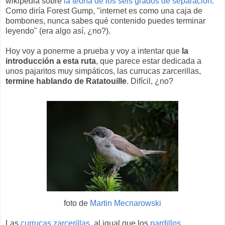
wikipedia sobre
la teoría de los seis grados de separación
.
Como diría Forest Gump, "internet es como una caja de
bombones, nunca sabes qué contenido puedes terminar
leyendo" (era algo así, ¿no?).
Hoy voy a ponerme a prueba y voy a intentar que
la
introducción a esta ruta
, que parece estar dedicada a
unos pajaritos muy simpáticos, las currucas zarcerillas,
termine hablando de Ratatouille
. Difícil, ¿no?
foto de
Martin Mecnarowski
Las
currucas zarcerillas
, al igual que los
pardillos