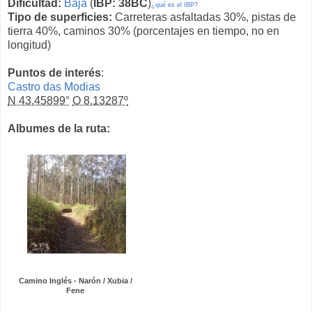
Dificultad:
Baja
(
IBP: 38BC
)
¿qué es el IBP?
Tipo de superficies:
Carreteras asfaltadas 30%, pistas de
tierra 40%, caminos 30% (porcentajes en tiempo, no en
longitud)
Puntos de interés
:
Castro das Modias
N 43.45899°
O 8.13287º
Albumes de la ruta:
Camino Inglés - Narón / Xubia /
Fene