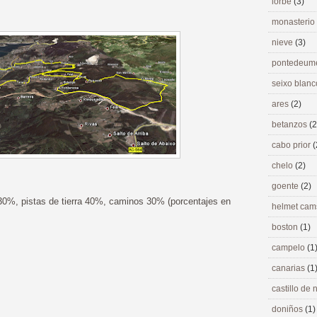
lorbé
(3)
monasterio
nieve
(3)
pontedeu
seixo blan
ares
(2)
betanzos
(2
cabo prior
(
chelo
(2)
goente
(2)
30%, pistas de tierra 40%, caminos 30% (porcentajes en
helmet ca
boston
(1)
campelo
(1
canarias
(1
castillo de
doniños
(1)