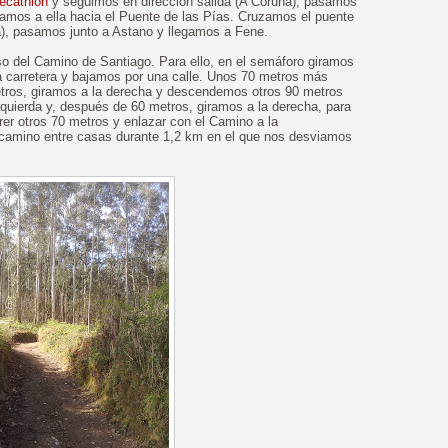
ecathlon
y seguimos en dirección salida (A Coruña), pasamos
ramos a ella hacia el Puente de las Pías. Cruzamos el puente
ida), pasamos junto a Astano y llegamos a Fene.
so del Camino de Santiago. Para ello, en el semáforo giramos
a carretera y bajamos por una calle. Unos 70 metros más
metros, giramos a la derecha y descendemos otros 90 metros
izquierda y, después de 60 metros, giramos a la derecha, para
rrer otros 70 metros y enlazar con el Camino a la
 camino entre casas durante 1,2 km en el que nos desviamos