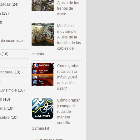
Ajuste de los
nizadas
(24)
frenos de
a
(18)
disco
8)
Mecánica
muy simple:
Ajuste de la
nte incorrecto
tensión de los
cables del
cambio
s
(16)
Cómo grabar
rutas con tu
 andrade
(13)
móvil: ¿Qué
)
aplicación
usar?
uy simple
(10)
om
(10)
Cómo grabar
y compartir
aria
(10)
rutas de
manera
ecebre
(10)
sencilla:
Garmin Fit