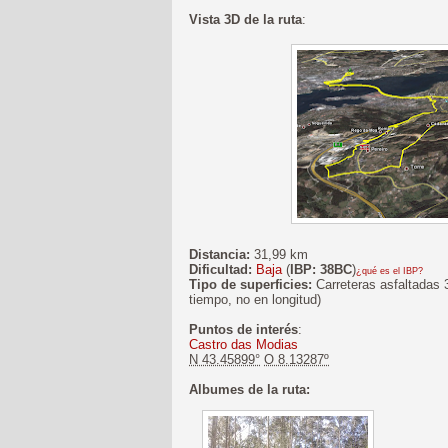
Vista 3D de la ruta
:
Distancia:
31,99 km
Dificultad:
Baja
(
IBP: 38BC
)
¿qué es el IBP?
Tipo de superficies:
Carreteras asfaltadas 
tiempo, no en longitud)
Puntos de interés
:
Castro das Modias
N 43.45899°
O 8.13287º
Albumes de la ruta: