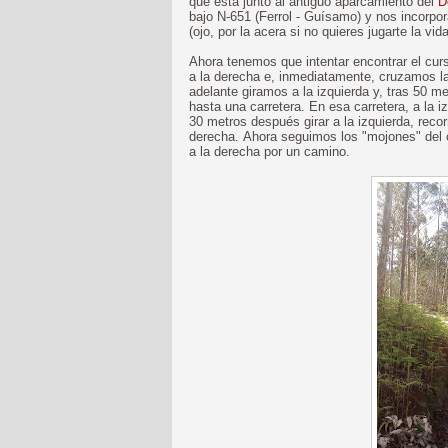
que está junto al antiguo aparcamiento del
D
bajo N-651 (Ferrol - Guísamo) y nos incorpo
(ojo, por la acera si no quieres jugarte la v
Ahora tenemos que intentar encontrar el cur
a la derecha e, inmediatamente, cruzamos l
adelante giramos a la izquierda y, tras 50 
hasta una carretera. En esa carretera, a la 
30 metros después girar a la izquierda, reco
derecha. Ahora seguimos los "mojones" del
a la derecha por un camino.