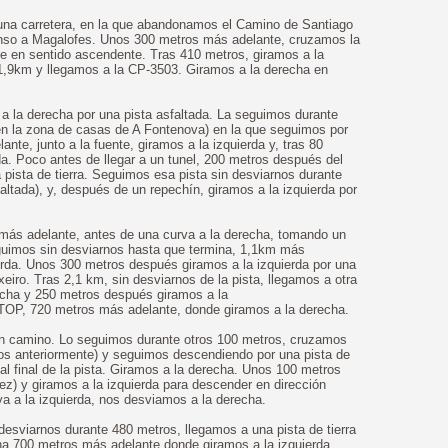
na carretera, en la que abandonamos el Camino de Santiago
scenso a Magalofes. Unos 300 metros más adelante, cruzamos la
e en sentido ascendente. Tras 410 metros, giramos a la
 1,9km y llegamos a la CP-3503. Giramos a la derecha en
a la derecha por una pista asfaltada. La seguimos durante
en la zona de casas de A Fontenova) en la que seguimos por
nte, junto a la fuente, giramos a la izquierda y, tras 80
da. Poco antes de llegar a un tunel, 200 metros después del
a pista de tierra. Seguimos esa pista sin desviarnos durante
altada), y, después de un repechín, giramos a la izquierda por
más adelante, antes de una curva a la derecha, tomando un
guimos sin desviarnos hasta que termina, 1,1km más
erda. Unos 300 metros después giramos a la izquierda por una
xeiro. Tras 2,1 km, sin desviarnos de la pista, llegamos a otra
recha y 250 metros después giramos a la
TOP, 720 metros más adelante, donde giramos a la derecha.
un camino. Lo seguimos durante otros 100 metros, cruzamos
mos anteriormente) y seguimos descendiendo por una pista de
 al final de la pista. Giramos a la derecha. Unos 100 metros
ez) y giramos a la izquierda para descender en dirección
a a la izquierda, nos desviamos a la derecha.
esviarnos durante 480 metros, llegamos a una pista de tierra
ina 700 metros más adelante donde giramos a la izquierda.