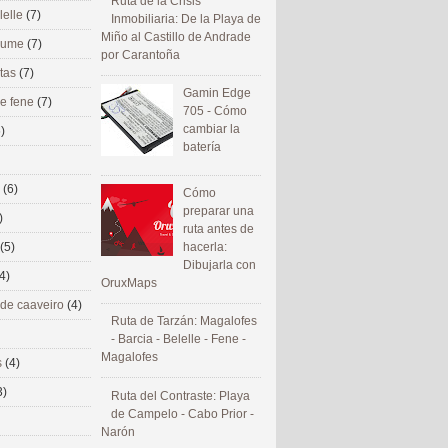
Ruta de la Crisis
lelle
(7)
Inmobiliaria: De la Playa de
Miño al Castillo de Andrade
 eume
(7)
por Carantoña
utas
(7)
Gamin Edge
de fene
(7)
705 - Cómo
cambiar la
)
batería
s
(6)
Cómo
preparar una
)
ruta antes de
(5)
hacerla:
Dibujarla con
4)
OruxMaps
 de caaveiro
(4)
Ruta de Tarzán: Magalofes
- Barcia - Belelle - Fene -
Magalofes
s
(4)
3)
Ruta del Contraste: Playa
de Campelo - Cabo Prior -
Narón