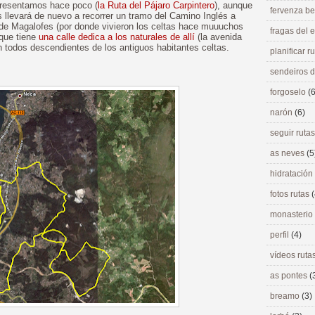
 presentamos hace poco (
la Ruta del Pájaro Carpintero
), aunque
fervenza be
 llevará de nuevo a recorrer un tramo del Camino Inglés a
de Magalofes (por donde vivieron los celtas hace muuuchos
fragas del
 que tiene
una calle dedica a los naturales de allí
(la avenida
n todos descendientes de los antiguos habitantes celtas.
planificar r
sendeiros 
forgoselo
(6
narón
(6)
seguir ruta
as neves
(5
hidratación
fotos rutas
(
monasterio
perfil
(4)
vídeos ruta
as pontes
(
breamo
(3)