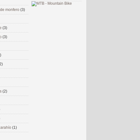
 de monfero
(3)
me
(3)
co
(3)
)
2)
ms
(2)
)
)
 narahío
(1)