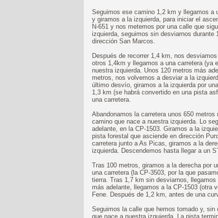
Seguimos ese camino 1,2 km y llegamos a u
y giramos a la izquierda, para iniciar el a
N-651 y nos metemos por una calle que sigu
izquierda, seguimos sin desviarnos durante
dirección San Marcos.
Después de recorrer 1,4 km, nos desviamos 
otros 1,4km y llegamos a una carretera (ya 
nuestra izquierda. Unos 120 metros más adela
metros, nos volvemos a desviar a la izquier
último desvío, giramos a la izquierda por un
1,3 km (se habrá convertido en una pista asf
una carretera.
Abandonamos la carretera unos 650 metros 
camino que nace a nuestra izquierda. Lo se
adelante, en la CP-1503. Giramos a la izqui
pista forestal que asciende en dirección Pun
carretera junto a As Picas, giramos a la de
izquierda. Descendemos hasta llegar a un S
Tras 100 metros, giramos a la derecha por 
una carretera (la CP-3503, por la que pasa
tierra. Tras 1,7 km sin desviarnos, llegamos
más adelante, llegamos a la CP-1503 (otra v
Fene. Después de 1,2 km, antes de una curv
Seguimos la calle que hemos tomado y, sin d
que nace a nuestra izquierda. La pista term