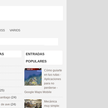
RSS
VARIOS
AS
ENTRADAS
POPULARES
Cómo guiarte
en tus rutas -
Aplicaciones
para no
perderse -
(25)
Google Maps Mobile
santiago
(24)
Mecánica
 de ave
(24)
muy simple: