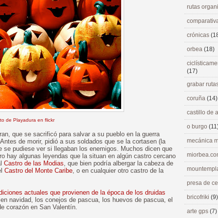
rutas orga
comparativ
crónicas
(1
orbea
(18)
ciclísticame
(17)
grabar ruta
coruña
(14)
castillo de
to de Playadura en flickr
o burgo
(11
n, que se sacrificó para salvar a su pueblo en la guerra
mecánica m
Antes de morir, pidió a sus soldados que se la cortasen (la
e se pudiese ver si llegaban los enemigos. Muchos dicen que
miorbea.c
ero hay algunas leyendas que la situan en algún castro cercano
al
Castro de las Modias
, que bien podría albergar la cabeza de
mountempl
el
Castro del Monte Caribe
, o en cualquier otro castro de la
presa de c
adiciones actuales que provienen de la época de los druidas
bricofriki
(9)
en navidad, los conejos de pascua, los huevos de pascua, el
de corazón en San Valentín.
arte gps
(7)