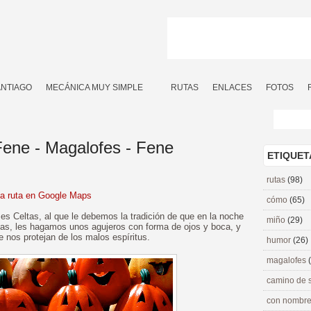
ANTIAGO
MECÁNICA MUY SIMPLE
RUTAS
ENLACES
FOTOS
Fene - Magalofes - Fene
ETIQUET
rutas
(98)
la ruta en Google Maps
cómo
(65)
ses Celtas, al que le debemos la tradición de que en la noche
miño
(29)
as, les hagamos unos agujeros con forma de ojos y boca, y
 nos protejan de los malos espíritus.
humor
(26)
magalofes
camino de 
con nombre