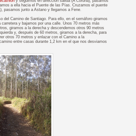
ecathlon
y seguimos en dirección salida (A Coruña), pasamos
ramos a ella hacia el Puente de las Pías. Cruzamos el puente
ida), pasamos junto a Astano y llegamos a Fene.
so del Camino de Santiago. Para ello, en el semáforo giramos
a carretera y bajamos por una calle. Unos 70 metros más
metros, giramos a la derecha y descendemos otros 90 metros
izquierda y, después de 60 metros, giramos a la derecha, para
rrer otros 70 metros y enlazar con el Camino a la
 camino entre casas durante 1,2 km en el que nos desviamos