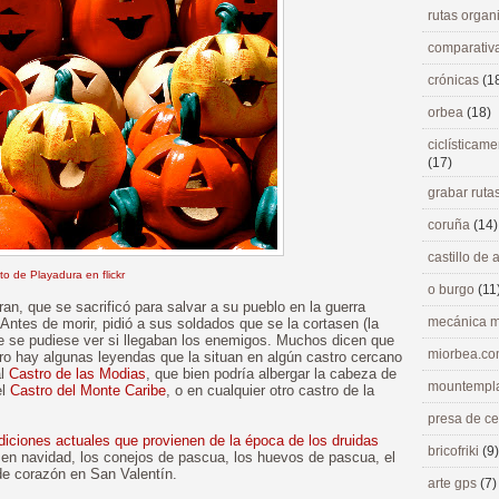
rutas orga
comparativ
crónicas
(1
orbea
(18)
ciclísticame
(17)
grabar ruta
coruña
(14)
castillo de
to de Playadura en flickr
o burgo
(11
n, que se sacrificó para salvar a su pueblo en la guerra
mecánica m
Antes de morir, pidió a sus soldados que se la cortasen (la
e se pudiese ver si llegaban los enemigos. Muchos dicen que
miorbea.c
ero hay algunas leyendas que la situan en algún castro cercano
al
Castro de las Modias
, que bien podría albergar la cabeza de
mountempl
el
Castro del Monte Caribe
, o en cualquier otro castro de la
presa de c
adiciones actuales que provienen de la época de los druidas
bricofriki
(9)
en navidad, los conejos de pascua, los huevos de pascua, el
de corazón en San Valentín.
arte gps
(7)