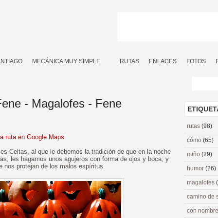
ANTIAGO
MECÁNICA MUY SIMPLE
RUTAS
ENLACES
FOTOS
Fene - Magalofes - Fene
ETIQUET
rutas
(98)
la ruta en Google Maps
cómo
(65)
ses Celtas, al que le debemos la tradición de que en la noche
miño
(29)
as, les hagamos unos agujeros con forma de ojos y boca, y
 nos protejan de los malos espíritus.
humor
(26)
magalofes
camino de 
con nombre