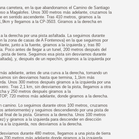
na carretera, en la que abandonamos el Camino de Santiago
scenso a Magalofes. Unos 300 metros más adelante, cruzamos la
e en sentido ascendente. Tras 410 metros, giramos a la
 1,9km y llegamos a la CP-3503. Giramos a la derecha en
a la derecha por una pista asfaltada. La seguimos durante
en la zona de casas de A Fontenova) en la que seguimos por
nte, junto a la fuente, giramos a la izquierda y, tras 80
da. Poco antes de llegar a un tunel, 200 metros después del
a pista de tierra. Seguimos esa pista sin desviarnos durante
altada), y, después de un repechín, giramos a la izquierda por
más adelante, antes de una curva a la derecha, tomando un
guimos sin desviarnos hasta que termina, 1,1km más
erda. Unos 300 metros después giramos a la izquierda por una
xeiro. Tras 2,1 km, sin desviarnos de la pista, llegamos a otra
recha y 250 metros después giramos a la
TOP, 720 metros más adelante, donde giramos a la derecha.
un camino. Lo seguimos durante otros 100 metros, cruzamos
mos anteriormente) y seguimos descendiendo por una pista de
 al final de la pista. Giramos a la derecha. Unos 100 metros
ez) y giramos a la izquierda para descender en dirección
a a la izquierda, nos desviamos a la derecha.
esviarnos durante 480 metros, llegamos a una pista de tierra
ina 700 metros más adelante donde giramos a la izquierda.