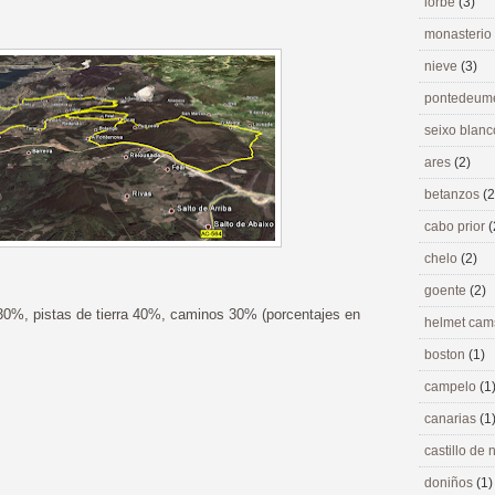
lorbé
(3)
monasterio
nieve
(3)
pontedeu
seixo blan
ares
(2)
betanzos
(2
cabo prior
(
chelo
(2)
goente
(2)
30%, pistas de tierra 40%, caminos 30% (porcentajes en
helmet ca
boston
(1)
campelo
(1
canarias
(1
castillo de
doniños
(1)