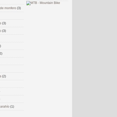
 de monfero
(3)
me
(3)
co
(3)
)
2)
ms
(2)
)
)
 narahío
(1)