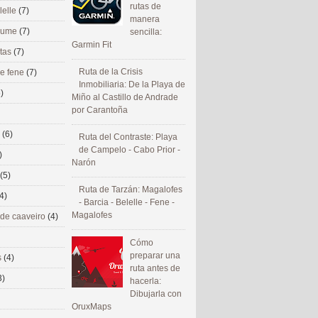
rutas de
lelle
(7)
manera
 eume
(7)
sencilla:
Garmin Fit
utas
(7)
Ruta de la Crisis
de fene
(7)
Inmobiliaria: De la Playa de
)
Miño al Castillo de Andrade
por Carantoña
s
(6)
Ruta del Contraste: Playa
de Campelo - Cabo Prior -
)
Narón
(5)
Ruta de Tarzán: Magalofes
4)
- Barcia - Belelle - Fene -
Magalofes
 de caaveiro
(4)
Cómo
preparar una
s
(4)
ruta antes de
3)
hacerla:
Dibujarla con
OruxMaps