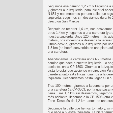
Seguimos ese camino 1,2 km y llegamos a u
y giramos a la izquierda, para iniciar el a
N-651 y nos metemos por una calle que sigu
izquierda, seguimos sin desviarnos durante
dirección San Marcos.
Después de recorrer 1,4 km, nos desviamos 
otros 1,4km y llegamos a una carretera (ya 
nuestra izquierda. Unos 120 metros más adela
metros, nos volvemos a desviar a la izquier
último desvío, giramos a la izquierda por un
1,3 km (se habrá convertido en una pista asf
una carretera.
Abandonamos la carretera unos 650 metros 
camino que nace a nuestra izquierda. Lo se
adelante, en la CP-1503. Giramos a la izqui
pista forestal que asciende en dirección Pun
carretera junto a As Picas, giramos a la de
izquierda. Descendemos hasta llegar a un S
Tras 100 metros, giramos a la derecha por 
una carretera (la CP-3503, por la que pasa
tierra. Tras 1,7 km sin desviarnos, llegamos
más adelante, llegamos a la CP-1503 (otra v
Fene. Después de 1,2 km, antes de una curv
Seguimos la calle que hemos tomado y, sin d
que nace a nuestra izquierda. La pista term