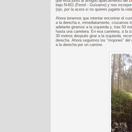
que está junto al antiguo aparcamiento del
D
bajo N-651 (Ferrol - Guísamo) y nos incorpo
(ojo, por la acera si no quieres jugarte la v
Ahora tenemos que intentar encontrar el cur
a la derecha e, inmediatamente, cruzamos l
adelante giramos a la izquierda y, tras 50 
hasta una carretera. En esa carretera, a la 
30 metros después girar a la izquierda, reco
derecha. Ahora seguimos los "mojones" del
a la derecha por un camino.