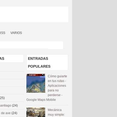
RSS
VARIOS
AS
ENTRADAS
POPULARES
Cómo guiarte
en tus rutas -
Aplicaciones
para no
perderse -
(25)
Google Maps Mobile
santiago
(24)
Mecánica
 de ave
(24)
muy simple: