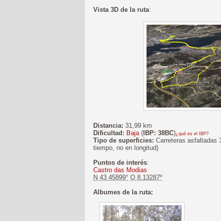
Vista 3D de la ruta
:
Distancia:
31,99 km
Dificultad:
Baja
(
IBP: 38BC
)
¿qué es el IBP?
Tipo de superficies:
Carreteras asfaltadas 
tiempo, no en longitud)
Puntos de interés
:
Castro das Modias
N 43.45899°
O 8.13287º
Albumes de la ruta: