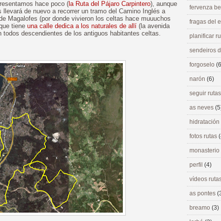
 presentamos hace poco (
la Ruta del Pájaro Carpintero
), aunque
fervenza be
 llevará de nuevo a recorrer un tramo del Camino Inglés a
de Magalofes (por donde vivieron los celtas hace muuuchos
fragas del
 que tiene
una calle dedica a los naturales de allí
(la avenida
n todos descendientes de los antiguos habitantes celtas.
planificar r
sendeiros 
forgoselo
(6
narón
(6)
seguir ruta
as neves
(5
hidratación
fotos rutas
(
monasterio
perfil
(4)
vídeos ruta
as pontes
(
breamo
(3)