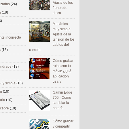
Ajuste de los
nizadas
(24)
frenos de
a
(18)
disco
8)
Mecánica
muy simple:
Ajuste de la
nte incorrecto
tensión de los
cables del
cambio
s
(16)
Cómo grabar
rutas con tu
 andrade
(13)
móvil: ¿Qué
)
aplicación
usar?
uy simple
(10)
om
(10)
Gamin Edge
705 - Cómo
aria
(10)
cambiar la
batería
ecebre
(10)
Cómo grabar
y compartir