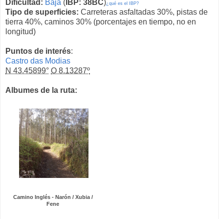
Dificultad:
Baja
(
IBP: 38BC
)
¿qué es el IBP?
Tipo de superficies:
Carreteras asfaltadas 30%, pistas de
tierra 40%, caminos 30% (porcentajes en tiempo, no en
longitud)
Puntos de interés
:
Castro das Modias
N 43.45899°
O 8.13287º
Albumes de la ruta:
Camino Inglés - Narón / Xubia /
Fene