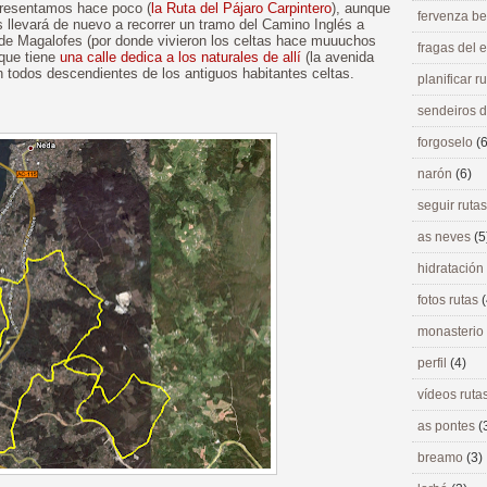
 presentamos hace poco (
la Ruta del Pájaro Carpintero
), aunque
fervenza be
 llevará de nuevo a recorrer un tramo del Camino Inglés a
de Magalofes (por donde vivieron los celtas hace muuuchos
fragas del
 que tiene
una calle dedica a los naturales de allí
(la avenida
n todos descendientes de los antiguos habitantes celtas.
planificar r
sendeiros 
forgoselo
(6
narón
(6)
seguir ruta
as neves
(5
hidratación
fotos rutas
(
monasterio
perfil
(4)
vídeos ruta
as pontes
(
breamo
(3)