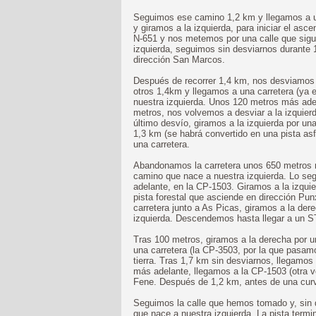
Seguimos ese camino 1,2 km y llegamos a u
y giramos a la izquierda, para iniciar el a
N-651 y nos metemos por una calle que sigu
izquierda, seguimos sin desviarnos durante
dirección San Marcos.
Después de recorrer 1,4 km, nos desviamos 
otros 1,4km y llegamos a una carretera (ya 
nuestra izquierda. Unos 120 metros más adela
metros, nos volvemos a desviar a la izquier
último desvío, giramos a la izquierda por un
1,3 km (se habrá convertido en una pista asf
una carretera.
Abandonamos la carretera unos 650 metros 
camino que nace a nuestra izquierda. Lo se
adelante, en la CP-1503. Giramos a la izqui
pista forestal que asciende en dirección Pun
carretera junto a As Picas, giramos a la de
izquierda. Descendemos hasta llegar a un S
Tras 100 metros, giramos a la derecha por 
una carretera (la CP-3503, por la que pasa
tierra. Tras 1,7 km sin desviarnos, llegamos
más adelante, llegamos a la CP-1503 (otra v
Fene. Después de 1,2 km, antes de una curv
Seguimos la calle que hemos tomado y, sin d
que nace a nuestra izquierda. La pista term