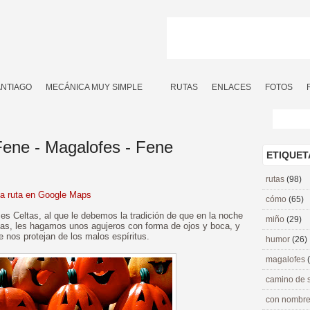
ANTIAGO
MECÁNICA MUY SIMPLE
RUTAS
ENLACES
FOTOS
Fene - Magalofes - Fene
ETIQUET
rutas
(98)
la ruta en Google Maps
cómo
(65)
ses Celtas, al que le debemos la tradición de que en la noche
miño
(29)
as, les hagamos unos agujeros con forma de ojos y boca, y
 nos protejan de los malos espíritus.
humor
(26)
magalofes
camino de 
con nombre