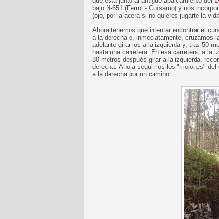
que está junto al antiguo aparcamiento del
D
bajo N-651 (Ferrol - Guísamo) y nos incorpo
(ojo, por la acera si no quieres jugarte la v
Ahora tenemos que intentar encontrar el cur
a la derecha e, inmediatamente, cruzamos l
adelante giramos a la izquierda y, tras 50 
hasta una carretera. En esa carretera, a la 
30 metros después girar a la izquierda, reco
derecha. Ahora seguimos los "mojones" del
a la derecha por un camino.