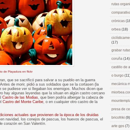
rutas orga
comparativ
crónicas
(1
orbea
(18)
ciclísticame
(17)
grabar ruta
coruña
(14)
castillo de
to de Playadura en flickr
o burgo
(11
n, que se sacrificó para salvar a su pueblo en la guerra
mecánica m
Antes de morir, pidió a sus soldados que se la cortasen (la
e se pudiese ver si llegaban los enemigos. Muchos dicen que
miorbea.c
ero hay algunas leyendas que la situan en algún castro cercano
al
Castro de las Modias
, que bien podría albergar la cabeza de
mountempl
el
Castro del Monte Caribe
, o en cualquier otro castro de la
presa de c
adiciones actuales que provienen de la época de los druidas
bricofriki
(9)
en navidad, los conejos de pascua, los huevos de pascua, el
de corazón en San Valentín.
arte gps
(7)