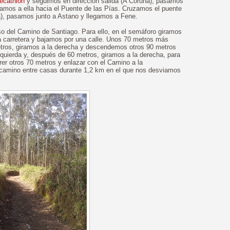
ecathlon
y seguimos en dirección salida (A Coruña), pasamos
ramos a ella hacia el Puente de las Pías. Cruzamos el puente
ida), pasamos junto a Astano y llegamos a Fene.
so del Camino de Santiago. Para ello, en el semáforo giramos
a carretera y bajamos por una calle. Unos 70 metros más
metros, giramos a la derecha y descendemos otros 90 metros
izquierda y, después de 60 metros, giramos a la derecha, para
rrer otros 70 metros y enlazar con el Camino a la
 camino entre casas durante 1,2 km en el que nos desviamos