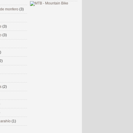
 de monfero
(3)
me
(3)
co
(3)
)
2)
ms
(2)
)
)
 narahío
(1)