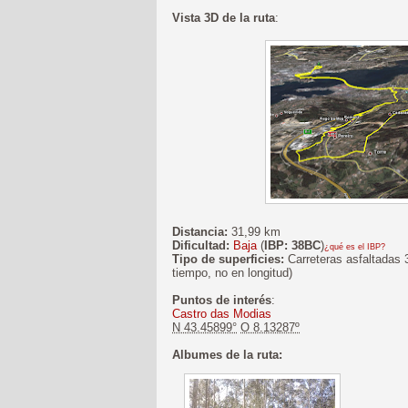
Vista 3D de la ruta
:
Distancia:
31,99 km
Dificultad:
Baja
(
IBP: 38BC
)
¿qué es el IBP?
Tipo de superficies:
Carreteras asfaltadas 
tiempo, no en longitud)
Puntos de interés
:
Castro das Modias
N 43.45899°
O 8.13287º
Albumes de la ruta: