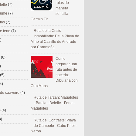
rutas de
lelle
(7)
manera
 eume
(7)
sencilla:
Garmin Fit
utas
(7)
Ruta de la Crisis
de fene
(7)
Inmobiliaria: De la Playa de
)
Miño al Castillo de Andrade
por Carantoña
s
(6)
Cómo
preparar una
)
ruta antes de
(5)
hacerla:
Dibujarla con
4)
OruxMaps
 de caaveiro
(4)
Ruta de Tarzán: Magalofes
- Barcia - Belelle - Fene -
Magalofes
s
(4)
3)
Ruta del Contraste: Playa
de Campelo - Cabo Prior -
Narón