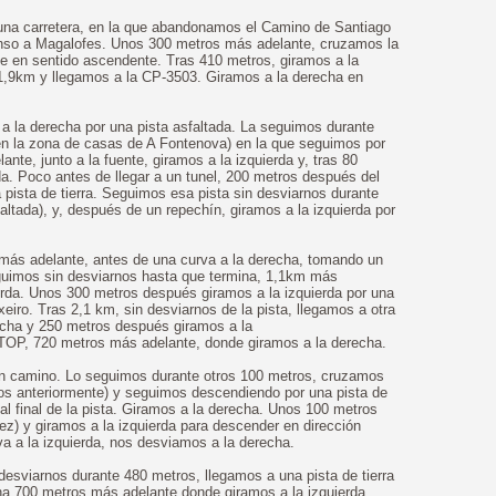
na carretera, en la que abandonamos el Camino de Santiago
scenso a Magalofes. Unos 300 metros más adelante, cruzamos la
e en sentido ascendente. Tras 410 metros, giramos a la
 1,9km y llegamos a la CP-3503. Giramos a la derecha en
a la derecha por una pista asfaltada. La seguimos durante
en la zona de casas de A Fontenova) en la que seguimos por
nte, junto a la fuente, giramos a la izquierda y, tras 80
da. Poco antes de llegar a un tunel, 200 metros después del
a pista de tierra. Seguimos esa pista sin desviarnos durante
altada), y, después de un repechín, giramos a la izquierda por
más adelante, antes de una curva a la derecha, tomando un
guimos sin desviarnos hasta que termina, 1,1km más
erda. Unos 300 metros después giramos a la izquierda por una
xeiro. Tras 2,1 km, sin desviarnos de la pista, llegamos a otra
recha y 250 metros después giramos a la
TOP, 720 metros más adelante, donde giramos a la derecha.
un camino. Lo seguimos durante otros 100 metros, cruzamos
mos anteriormente) y seguimos descendiendo por una pista de
 al final de la pista. Giramos a la derecha. Unos 100 metros
ez) y giramos a la izquierda para descender en dirección
a a la izquierda, nos desviamos a la derecha.
esviarnos durante 480 metros, llegamos a una pista de tierra
ina 700 metros más adelante donde giramos a la izquierda.