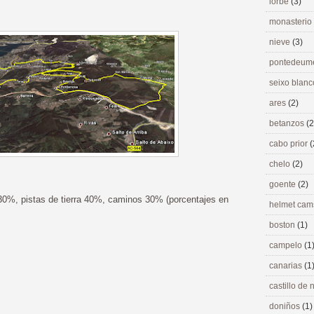
lorbé
(3)
monasterio
nieve
(3)
pontedeu
seixo blan
ares
(2)
betanzos
(2
cabo prior
(
chelo
(2)
goente
(2)
30%, pistas de tierra 40%, caminos 30% (porcentajes en
helmet ca
boston
(1)
campelo
(1
canarias
(1
castillo de
doniños
(1)