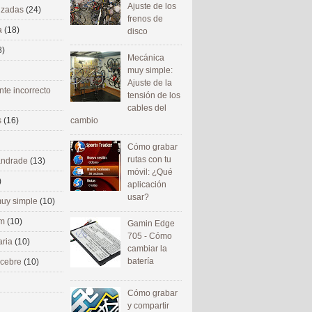
Ajuste de los
nizadas
(24)
frenos de
a
(18)
disco
8)
Mecánica
muy simple:
Ajuste de la
nte incorrecto
tensión de los
cables del
cambio
s
(16)
Cómo grabar
rutas con tu
 andrade
(13)
móvil: ¿Qué
)
aplicación
usar?
uy simple
(10)
om
(10)
Gamin Edge
705 - Cómo
aria
(10)
cambiar la
batería
ecebre
(10)
Cómo grabar
y compartir