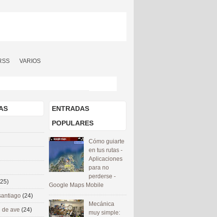
RSS
VARIOS
AS
ENTRADAS
POPULARES
Cómo guiarte
en tus rutas -
Aplicaciones
para no
perderse -
(25)
Google Maps Mobile
santiago
(24)
Mecánica
 de ave
(24)
muy simple: