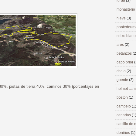
lorbé
(3)
monasterio
nieve
(3)
pontedeu
seixo blan
ares
(2)
betanzos
(2
cabo prior
(
chelo
(2)
goente
(2)
30%, pistas de tierra 40%, caminos 30% (porcentajes en
helmet ca
boston
(1)
campelo
(1
canarias
(1
castillo de
doniños
(1)