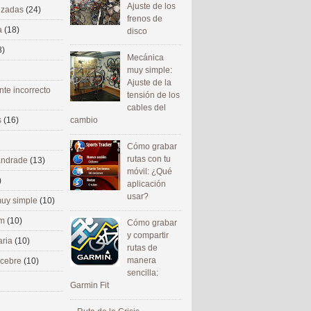
Ajuste de los
nizadas
(24)
frenos de
a
(18)
disco
8)
Mecánica
muy simple:
Ajuste de la
nte incorrecto
tensión de los
cables del
cambio
s
(16)
Cómo grabar
rutas con tu
 andrade
(13)
móvil: ¿Qué
)
aplicación
usar?
uy simple
(10)
om
(10)
Cómo grabar
y compartir
aria
(10)
rutas de
manera
ecebre
(10)
sencilla:
Garmin Fit