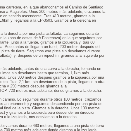
na carretera, en la que abandonamos el Camino de Santiago
scenso a Magalofes. Unos 300 metros más adelante, cruzamos la
e en sentido ascendente. Tras 410 metros, giramos a la
 1,9km y llegamos a la CP-3503. Giramos a la derecha en
a la derecha por una pista asfaltada. La seguimos durante
en la zona de casas de A Fontenova) en la que seguimos por
nte, junto a la fuente, giramos a la izquierda y, tras 80
da. Poco antes de llegar a un tunel, 200 metros después del
a pista de tierra. Seguimos esa pista sin desviarnos durante
altada), y, después de un repechín, giramos a la izquierda por
más adelante, antes de una curva a la derecha, tomando un
guimos sin desviarnos hasta que termina, 1,1km más
erda. Unos 300 metros después giramos a la izquierda por una
xeiro. Tras 2,1 km, sin desviarnos de la pista, llegamos a otra
recha y 250 metros después giramos a la
TOP, 720 metros más adelante, donde giramos a la derecha.
un camino. Lo seguimos durante otros 100 metros, cruzamos
mos anteriormente) y seguimos descendiendo por una pista de
 al final de la pista. Giramos a la derecha. Unos 100 metros
ez) y giramos a la izquierda para descender en dirección
a a la izquierda, nos desviamos a la derecha.
esviarnos durante 480 metros, llegamos a una pista de tierra
ina 700 metros más adelante donde giramos a la izquierda.