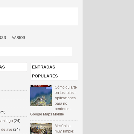
RSS
VARIOS
AS
ENTRADAS
POPULARES
Cómo guiarte
en tus rutas -
Aplicaciones
para no
perderse -
(25)
Google Maps Mobile
santiago
(24)
Mecánica
 de ave
(24)
muy simple: