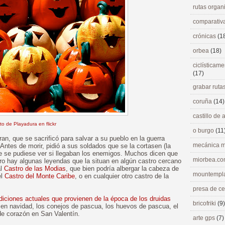
rutas orga
comparativ
crónicas
(1
orbea
(18)
ciclísticame
(17)
grabar ruta
coruña
(14)
castillo de
to de Playadura en flickr
o burgo
(11
n, que se sacrificó para salvar a su pueblo en la guerra
mecánica m
Antes de morir, pidió a sus soldados que se la cortasen (la
e se pudiese ver si llegaban los enemigos. Muchos dicen que
miorbea.c
ero hay algunas leyendas que la situan en algún castro cercano
al
Castro de las Modias
, que bien podría albergar la cabeza de
mountempl
el
Castro del Monte Caribe
, o en cualquier otro castro de la
presa de c
adiciones actuales que provienen de la época de los druidas
bricofriki
(9)
en navidad, los conejos de pascua, los huevos de pascua, el
de corazón en San Valentín.
arte gps
(7)