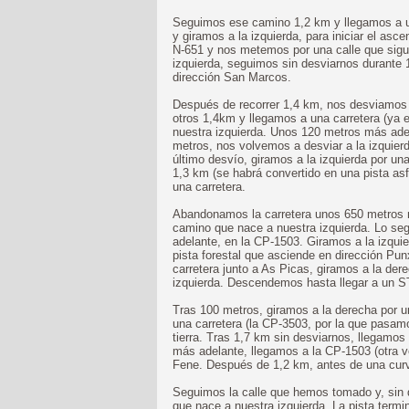
Seguimos ese camino 1,2 km y llegamos a u
y giramos a la izquierda, para iniciar el a
N-651 y nos metemos por una calle que sigu
izquierda, seguimos sin desviarnos durante
dirección San Marcos.
Después de recorrer 1,4 km, nos desviamos 
otros 1,4km y llegamos a una carretera (ya 
nuestra izquierda. Unos 120 metros más adela
metros, nos volvemos a desviar a la izquier
último desvío, giramos a la izquierda por un
1,3 km (se habrá convertido en una pista asf
una carretera.
Abandonamos la carretera unos 650 metros 
camino que nace a nuestra izquierda. Lo se
adelante, en la CP-1503. Giramos a la izqui
pista forestal que asciende en dirección Pun
carretera junto a As Picas, giramos a la de
izquierda. Descendemos hasta llegar a un S
Tras 100 metros, giramos a la derecha por 
una carretera (la CP-3503, por la que pasa
tierra. Tras 1,7 km sin desviarnos, llegamos
más adelante, llegamos a la CP-1503 (otra v
Fene. Después de 1,2 km, antes de una curv
Seguimos la calle que hemos tomado y, sin d
que nace a nuestra izquierda. La pista term