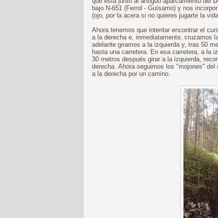
que está junto al antiguo aparcamiento del
D
bajo N-651 (Ferrol - Guísamo) y nos incorpo
(ojo, por la acera si no quieres jugarte la v
Ahora tenemos que intentar encontrar el cur
a la derecha e, inmediatamente, cruzamos l
adelante giramos a la izquierda y, tras 50 
hasta una carretera. En esa carretera, a la 
30 metros después girar a la izquierda, reco
derecha. Ahora seguimos los "mojones" del
a la derecha por un camino.