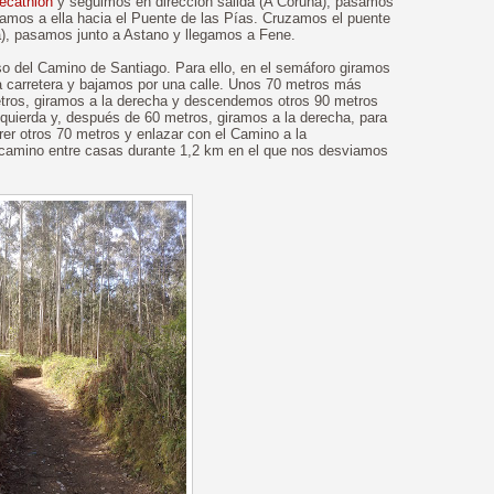
ecathlon
y seguimos en dirección salida (A Coruña), pasamos
ramos a ella hacia el Puente de las Pías. Cruzamos el puente
ida), pasamos junto a Astano y llegamos a Fene.
so del Camino de Santiago. Para ello, en el semáforo giramos
a carretera y bajamos por una calle. Unos 70 metros más
metros, giramos a la derecha y descendemos otros 90 metros
izquierda y, después de 60 metros, giramos a la derecha, para
rrer otros 70 metros y enlazar con el Camino a la
 camino entre casas durante 1,2 km en el que nos desviamos