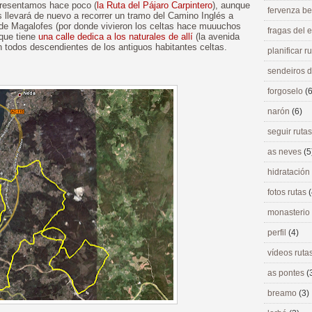
 presentamos hace poco (
la Ruta del Pájaro Carpintero
), aunque
fervenza be
 llevará de nuevo a recorrer un tramo del Camino Inglés a
de Magalofes (por donde vivieron los celtas hace muuuchos
fragas del
 que tiene
una calle dedica a los naturales de allí
(la avenida
n todos descendientes de los antiguos habitantes celtas.
planificar r
sendeiros 
forgoselo
(6
narón
(6)
seguir ruta
as neves
(5
hidratación
fotos rutas
(
monasterio
perfil
(4)
vídeos ruta
as pontes
(
breamo
(3)