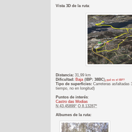
Vista 3D de la ruta
:
Distancia:
31,99 km
Dificultad:
Baja
(
IBP: 38BC
)
¿qué es el IBP?
Tipo de superficies:
Carreteras asfaltadas 
tiempo, no en longitud)
Puntos de interés
:
Castro das Modias
N 43.45899°
O 8.13287º
Albumes de la ruta: