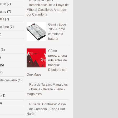
Ruta de la Crisis
lelle
(7)
Inmobiliaria: De la Playa de
Miño al Castillo de Andrade
 eume
(7)
por Carantoña
utas
(7)
Gamin Edge
de fene
(7)
705 - Cómo
cambiar la
)
batería
s
(6)
Cómo
preparar una
)
ruta antes de
(5)
hacerla:
Dibujarla con
4)
OruxMaps
 de caaveiro
(4)
Ruta de Tarzán: Magalofes
- Barcia - Belelle - Fene -
Magalofes
s
(4)
3)
Ruta del Contraste: Playa
de Campelo - Cabo Prior -
Narón