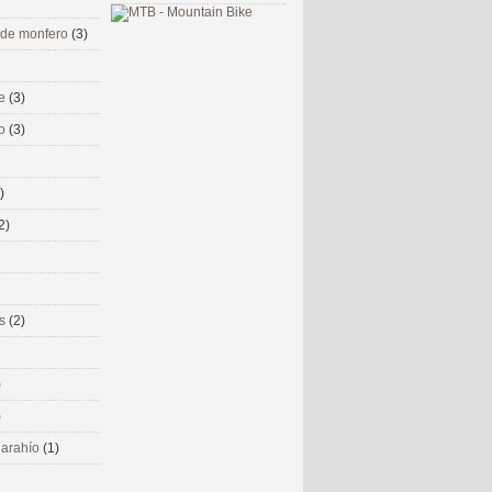
 de monfero
(3)
me
(3)
co
(3)
)
2)
ms
(2)
)
)
 narahío
(1)