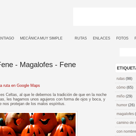
ANTIAGO
MECÁNICA MUY SIMPLE
RUTAS
ENLACES
FOTOS
Fene - Magalofes - Fene
ETIQUET
rutas
(98)
la ruta en Google Maps
cómo
(65)
ses Celtas, al que le debemos la tradición de que en la noche
miño
(29)
as, les hagamos unos agujeros con forma de ojos y boca, y
 nos protejan de los malos espíritus.
humor
(26)
magalofes
camino de 
con nombre