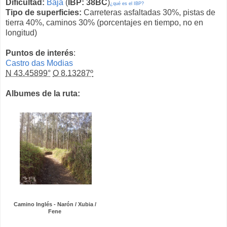
Dificultad:
Baja
(
IBP: 38BC
)
¿qué es el IBP?
Tipo de superficies:
Carreteras asfaltadas 30%, pistas de
tierra 40%, caminos 30% (porcentajes en tiempo, no en
longitud)
Puntos de interés
:
Castro das Modias
N 43.45899°
O 8.13287º
Albumes de la ruta:
Camino Inglés - Narón / Xubia /
Fene