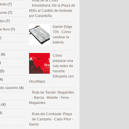
Ruta de la Crisis
lelle
(7)
Inmobiliaria: De la Playa de
Miño al Castillo de Andrade
 eume
(7)
por Carantoña
utas
(7)
Gamin Edge
de fene
(7)
705 - Cómo
cambiar la
)
batería
s
(6)
Cómo
preparar una
)
ruta antes de
(5)
hacerla:
Dibujarla con
4)
OruxMaps
 de caaveiro
(4)
Ruta de Tarzán: Magalofes
- Barcia - Belelle - Fene -
Magalofes
s
(4)
3)
Ruta del Contraste: Playa
de Campelo - Cabo Prior -
Narón