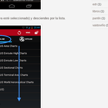
edr
(1)
libros
(1)
a esté seleccionado) y desciendes por la lista.
pantín
(1)
valdoviño
(