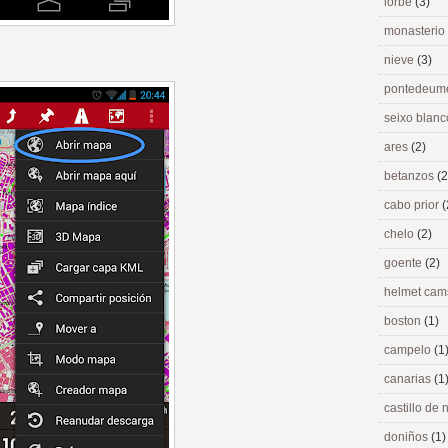
lorbé
(3)
monasterio
nieve
(3)
pontedeu
seixo blan
ares
(2)
betanzos
(2
cabo prior
(
chelo
(2)
goente
(2)
helmet ca
boston
(1)
campelo
(1
canarias
(1
castillo de
doniños
(1)