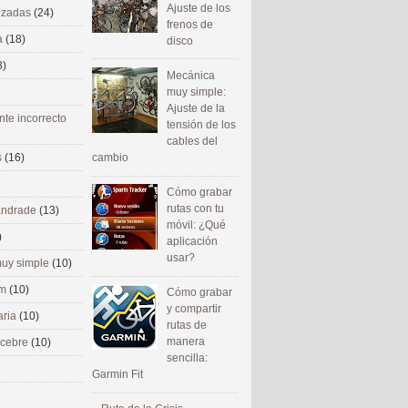
Ajuste de los
nizadas
(24)
frenos de
a
(18)
disco
8)
Mecánica
muy simple:
Ajuste de la
nte incorrecto
tensión de los
cables del
cambio
s
(16)
Cómo grabar
rutas con tu
 andrade
(13)
móvil: ¿Qué
)
aplicación
usar?
uy simple
(10)
om
(10)
Cómo grabar
y compartir
aria
(10)
rutas de
manera
ecebre
(10)
sencilla:
Garmin Fit