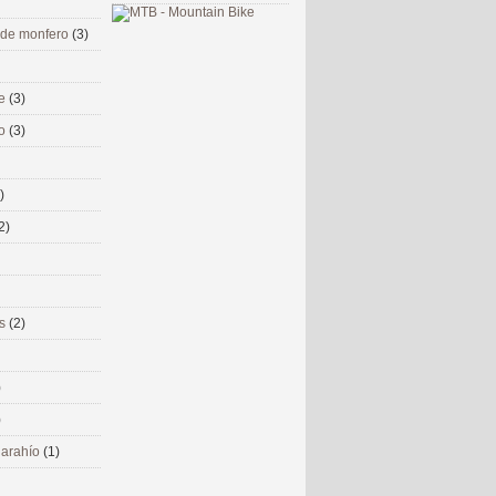
 de monfero
(3)
me
(3)
co
(3)
)
2)
ms
(2)
)
)
 narahío
(1)