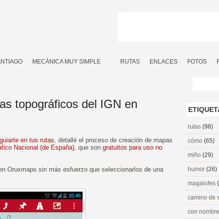
ANTIAGO
MECÁNICA MUY SIMPLE
RUTAS
ENLACES
FOTOS
as topográficos del IGN en
ETIQUET
rutas
(98)
uiarte en tus rutas
, detallé el proceso de creación de mapas
cómo
(65)
áfico Nacional (de España)
, que son
gratuitos para uso no
miño
(29)
en Oruxmaps sin más esfuerzo que seleccionarlos de una
humor
(26)
magalofes
camino de 
con nombre