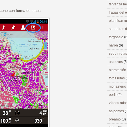
fervenza be
 icono con forma de mapa.
fragas del
planificar r
sendeiros 
forgoselo
(6
narón
(6)
seguir ruta
as neves
(5
hidratación
fotos rutas
(
monasterio
perfil
(4)
vídeos ruta
as pontes
(
breamo
(3)