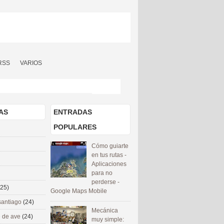
RSS
VARIOS
AS
ENTRADAS
POPULARES
Cómo guiarte
en tus rutas -
Aplicaciones
para no
perderse -
(25)
Google Maps Mobile
santiago
(24)
Mecánica
 de ave
(24)
muy simple: