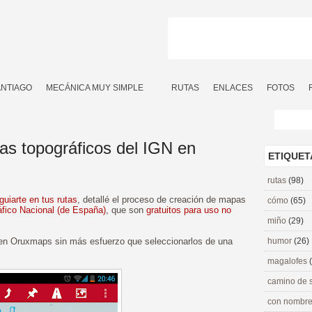
ANTIAGO
MECÁNICA MUY SIMPLE
RUTAS
ENLACES
FOTOS
as topográficos del IGN en
ETIQUET
rutas
(98)
uiarte en tus rutas
, detallé el proceso de creación de mapas
cómo
(65)
áfico Nacional (de España)
, que son
gratuitos para uso no
miño
(29)
en Oruxmaps sin más esfuerzo que seleccionarlos de una
humor
(26)
magalofes
camino de 
con nombre