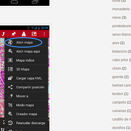
lorbé
(3)
monasterio
nieve
(3)
pontedeu
seixo blan
ares
(2)
betanzos
(2
cabo prior
(
chelo
(2)
goente
(2)
helmet ca
boston
(1)
campelo
(1
canarias
(1
castillo de
doniños
(1)