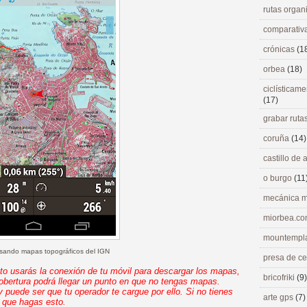
rutas orga
comparativ
crónicas
(1
orbea
(18)
ciclísticame
(17)
grabar ruta
coruña
(14)
castillo de
o burgo
(11
mecánica m
miorbea.c
mountempl
ando mapas topográficos del IGN
presa de c
usarás la conexión de tu móvil para descargar los mapas,
bricofriki
(9)
obertura podrá llegar un punto en que no tengas mapas.
uede ser que tu operador te cargue por ello. Si no tienes
arte gps
(7)
o que hagas esto.