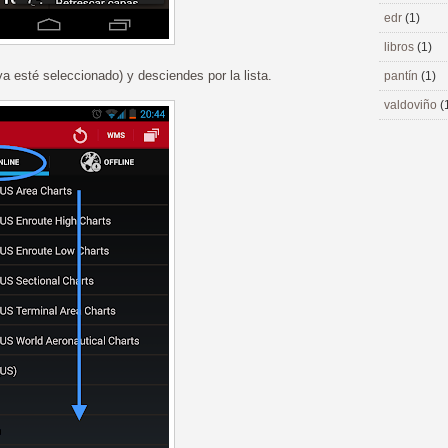
edr
(1)
libros
(1)
a esté seleccionado) y desciendes por la lista.
pantín
(1)
valdoviño
(