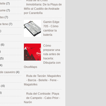
Ruta de la Crisis
lelle
(7)
Inmobiliaria: De la Playa de
Miño al Castillo de Andrade
 eume
(7)
por Carantoña
utas
(7)
Gamin Edge
de fene
(7)
705 - Cómo
cambiar la
)
batería
s
(6)
Cómo
preparar una
)
ruta antes de
(5)
hacerla:
Dibujarla con
4)
OruxMaps
 de caaveiro
(4)
Ruta de Tarzán: Magalofes
- Barcia - Belelle - Fene -
Magalofes
s
(4)
3)
Ruta del Contraste: Playa
de Campelo - Cabo Prior -
Narón