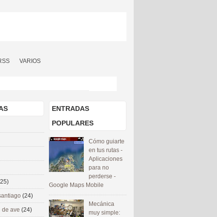
RSS
VARIOS
AS
ENTRADAS
POPULARES
Cómo guiarte
en tus rutas -
Aplicaciones
para no
perderse -
(25)
Google Maps Mobile
santiago
(24)
Mecánica
 de ave
(24)
muy simple: