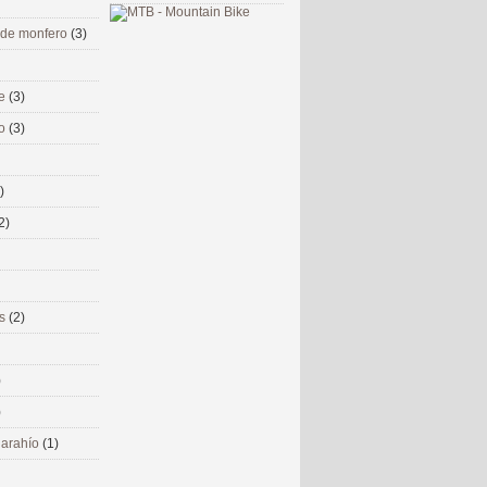
 de monfero
(3)
me
(3)
co
(3)
)
2)
ms
(2)
)
)
 narahío
(1)