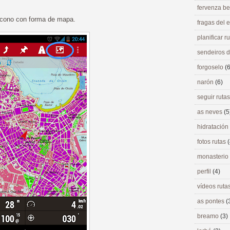
fervenza be
 icono con forma de mapa.
fragas del
planificar r
sendeiros 
forgoselo
(6
narón
(6)
seguir ruta
as neves
(5
hidratación
fotos rutas
(
monasterio
perfil
(4)
vídeos ruta
as pontes
(
breamo
(3)