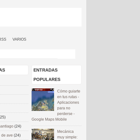
RSS
VARIOS
AS
ENTRADAS
POPULARES
Cómo guiarte
en tus rutas -
Aplicaciones
para no
perderse -
(25)
Google Maps Mobile
santiago
(24)
Mecánica
 de ave
(24)
muy simple: