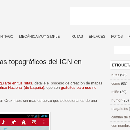
ANTIAGO
MECÁNICA MUY SIMPLE
RUTAS
ENLACES
FOTOS
as topográficos del IGN en
ETIQUET
rutas
(98)
uiarte en tus rutas
, detallé el proceso de creación de mapas
cómo
(65)
áfico Nacional (de España)
, que son
gratuitos para uso no
miño
(29)
en Oruxmaps sin más esfuerzo que seleccionarlos de una
humor
(26)
magalofes
camino de 
con nombre