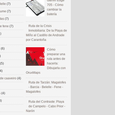
Gamin Edge
lelle
(7)
705 - Cómo
cambiar la
 eume
(7)
batería
utas
(7)
Ruta de la Crisis
de fene
(7)
Inmobiliaria: De la Playa de
)
Miño al Castillo de Andrade
por Carantoña
s
(6)
Cómo
preparar una
)
ruta antes de
(5)
hacerla:
Dibujarla con
4)
OruxMaps
 de caaveiro
(4)
Ruta de Tarzán: Magalofes
- Barcia - Belelle - Fene -
Magalofes
s
(4)
3)
Ruta del Contraste: Playa
de Campelo - Cabo Prior -
Narón