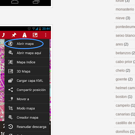
lorbé
(3)
monasterio
nieve
(3)
pontedeu
seixo blan
ares
(2)
betanzos
(2
cabo prior
(
chelo
(2)
goente
(2)
helmet ca
boston
(1)
campelo
(1
canarias
(1
castillo de
doniños
(1)