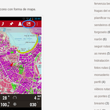
fervenza be
 icono con forma de mapa.
fragas del
planificar r
sendeiros 
forgoselo
(6
narón
(6)
seguir ruta
as neves
(5
hidratación
fotos rutas
(
monasterio
perfil
(4)
vídeos ruta
as pontes
(
breamo
(3)