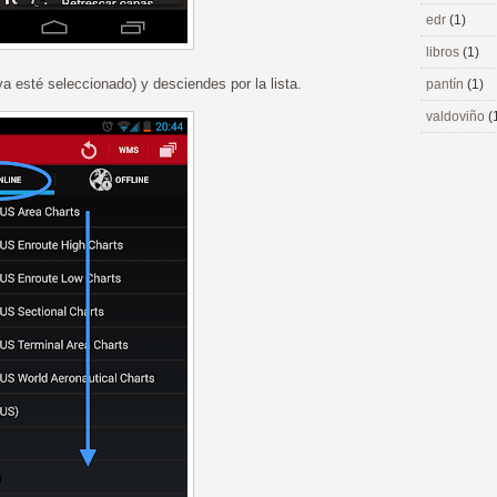
edr
(1)
libros
(1)
a esté seleccionado) y desciendes por la lista.
pantín
(1)
valdoviño
(