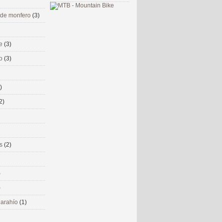
 de monfero
(3)
me
(3)
co
(3)
)
2)
ms
(2)
)
)
 narahío
(1)