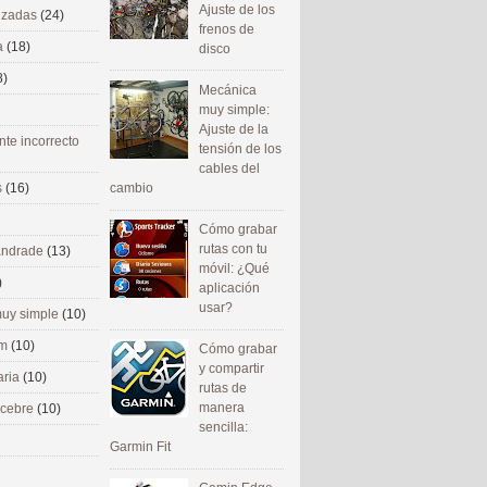
Ajuste de los
nizadas
(24)
frenos de
a
(18)
disco
8)
Mecánica
muy simple:
Ajuste de la
nte incorrecto
tensión de los
cables del
cambio
s
(16)
Cómo grabar
rutas con tu
 andrade
(13)
móvil: ¿Qué
)
aplicación
usar?
uy simple
(10)
om
(10)
Cómo grabar
y compartir
aria
(10)
rutas de
manera
ecebre
(10)
sencilla:
Garmin Fit