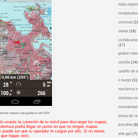
rutas orga
comparativ
crónicas
(1
orbea
(18)
ciclísticame
(17)
grabar ruta
coruña
(14)
castillo de
o burgo
(11
mecánica m
miorbea.c
mountempl
ando mapas topográficos del IGN
presa de c
usarás la conexión de tu móvil para descargar los mapas,
bricofriki
(9)
obertura podrá llegar un punto en que no tengas mapas.
uede ser que tu operador te cargue por ello. Si no tienes
arte gps
(7)
o que hagas esto.