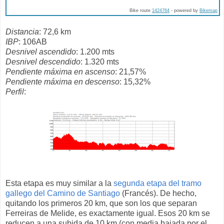
Bike route
1424764
- powered by
Bikemap
Distancia
: 72,6 km
IBP
: 106AB
Desnivel ascendido
: 1.200 mts
Desnivel descendido
: 1.320 mts
Pendiente máxima en ascenso
: 21,57%
Pendiente máxima en descenso
: 15,32%
Perfil
:
Esta etapa es muy similar a la
segunda etapa del tramo
gallego del Camino de Santiago
(Francés). De hecho,
quitando los primeros 20 km, que son los que separan
Ferreiras de Melide, es exactamente igual. Esos 20 km se
reducen a una subida de 10 km (con media bajada por el