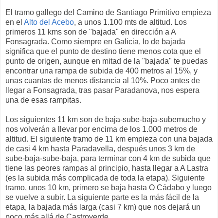
El tramo gallego del Camino de Santiago Primitivo empieza
en el
Alto del Acebo
, a unos 1.100 mts de altitud. Los
primeros 11 kms son de "bajada" en dirección a A
Fonsagrada. Como siempre en Galicia, lo de bajada
significa que el punto de destino tiene menos cota que el
punto de origen, aunque en mitad de la "bajada" te puedas
encontrar una rampa de subida de 400 metros al 15%, y
unas cuantas de menos distancia al 10%. Poco antes de
llegar a Fonsagrada, tras pasar Paradanova, nos espera
una de esas rampitas.
Los siguientes 11 km son de baja-sube-baja-subemucho y
nos volverán a llevar por encima de los 1.000 metros de
altitud. El siguiente tramo de 11 km empieza con una bajada
de casi 4 km hasta Paradavella, después unos 3 km de
sube-baja-sube-baja, para terminar con 4 km de subida que
tiene las peores rampas al principio, hasta llegar a A Lastra
(es la subida más complicada de toda la etapa). Siguiente
tramo, unos 10 km, primero se baja hasta O Cádabo y luego
se vuelve a subir. La siguiente parte es la más fácil de la
etapa, la bajada más larga (casi 7 km) que nos dejará un
poco más allá de Castroverde.