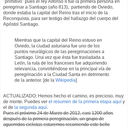
"primitivo" pues el rey Alfonso II fue la primera persona en
peregrinar a Santiago (año 813), partiendo de Oviedo,
donde estaba la capital del Reino tras el inicio de la
Reconquista, para ser testigo del hallazgo del cuerpo del
Apóstol Santiago.
Mientras que la capital del Reino estuvo en
Oviedo, la ciudad asturiana fue uno de los
puntos neurálgicos de las peregrinaciones a
Santiago. Una vez que ésta fue trasladada a
León, la ruta de los franceses fue adquiriendo
relevancia, convirtiéndose en la principal vía de
peregrinación a la Ciudad Santa en detrimento
de la anterior. [de la
Wikipedia
]
ACTUALIZADO: Hemos hecho el camino, es precioso, muy
de monte. Puedes ver
el resumen de la primera etapa aquí
y
el de
la segunda aquí
.
Pues el próximo 24 de Marzo de 2012, casi 1200 años
después de la primera peregrinación, un grupo de
aguerridos ciclistas estaremos recorriendo este bello