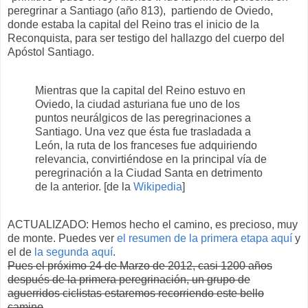
peregrinar a Santiago (año 813), partiendo de Oviedo,
donde estaba la capital del Reino tras el inicio de la
Reconquista, para ser testigo del hallazgo del cuerpo del
Apóstol Santiago.
Mientras que la capital del Reino estuvo en
Oviedo, la ciudad asturiana fue uno de los
puntos neurálgicos de las peregrinaciones a
Santiago. Una vez que ésta fue trasladada a
León, la ruta de los franceses fue adquiriendo
relevancia, convirtiéndose en la principal vía de
peregrinación a la Ciudad Santa en detrimento
de la anterior. [de la
Wikipedia
]
ACTUALIZADO: Hemos hecho el camino, es precioso, muy
de monte. Puedes ver
el resumen de la primera etapa aquí
y
el de
la segunda aquí
.
Pues el próximo 24 de Marzo de 2012, casi 1200 años
después de la primera peregrinación, un grupo de
aguerridos ciclistas estaremos recorriendo este bello
camino
.