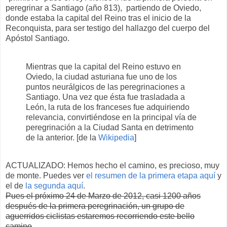
peregrinar a Santiago (año 813), partiendo de Oviedo,
donde estaba la capital del Reino tras el inicio de la
Reconquista, para ser testigo del hallazgo del cuerpo del
Apóstol Santiago.
Mientras que la capital del Reino estuvo en
Oviedo, la ciudad asturiana fue uno de los
puntos neurálgicos de las peregrinaciones a
Santiago. Una vez que ésta fue trasladada a
León, la ruta de los franceses fue adquiriendo
relevancia, convirtiéndose en la principal vía de
peregrinación a la Ciudad Santa en detrimento
de la anterior. [de la
Wikipedia
]
ACTUALIZADO: Hemos hecho el camino, es precioso, muy
de monte. Puedes ver
el resumen de la primera etapa aquí
y
el de
la segunda aquí
.
Pues el próximo 24 de Marzo de 2012, casi 1200 años
después de la primera peregrinación, un grupo de
aguerridos ciclistas estaremos recorriendo este bello
camino
.